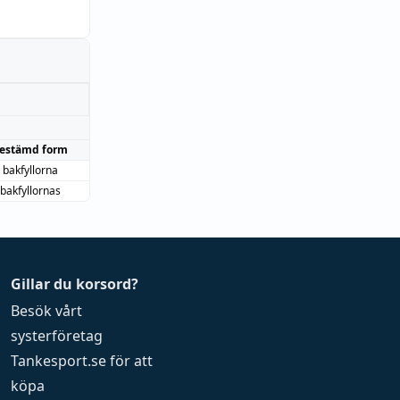
estämd form
bakfyllorna
bakfyllornas
Gillar du korsord?
Besök vårt
systerföretag
Tankesport.se
för att
köpa