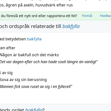
ps,
ågren på axeln
,
huvudvärk efter rus
l du föreslå ett nytt ord eller rapportera ett fel?
Föreslå
Feedba
och ordspråk relaterade till
bakfylla
ed betydelsen
bakfylla
gen efter
Någon är bakfull och det märks
Det var dagen efter och han hade sovit längre än vanligt"
 av sig
Sova av sig sin berusning
annen fick sova ruset av sig i en fyllecell"
änds ordet
bakfylla
?