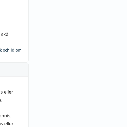
 skäl
ck och idiom
s eller
n
.
nnis,
 eller