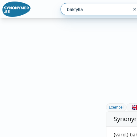
Exempel
Synonym
(vard.)
ba