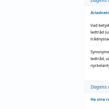
Dagens 
Ariadnet
Vad bety
ledtråd
(u
trådnystan
Synonymer
ledtråd
,
v
nyckelant
Dagens 
Ha sina r