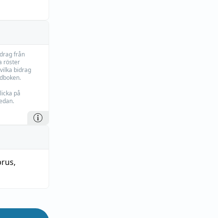
idrag från
 röster
vilka bidrag
rdboken.
licka på
edan.
brus
,