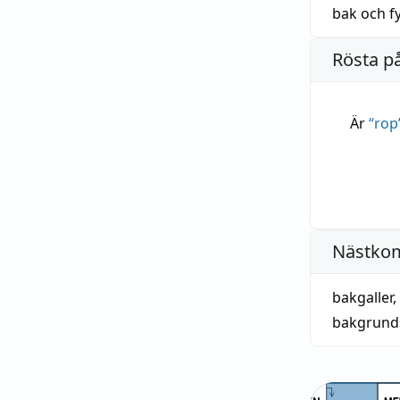
bak
och
f
Rösta p
Är
“
rop
Nästko
bakgaller
,
bakgrund