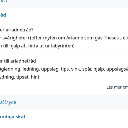
ord
råd
der
ariadnetråd
?
r svårigheter) (efter myten om Ariadne som gav Theseus et
 till
hjälp
att
hitta
ut ur labyrinten)
 till
ariadnetråd
ägledning
,
ledning
,
uppslag
,
tips
,
vink
,
spår
,
hjälp
,
uppslags
ydning,
tipset
,
hint
Läs mer o
uttryck
andiga skäl