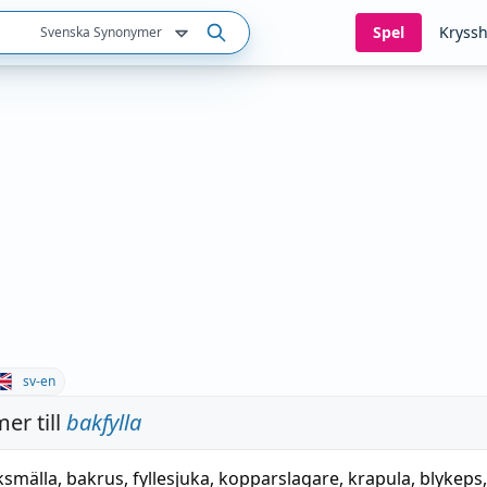
Spel
Kryssh
Svenska Synonymer
sv-en
er till
bakfylla
ksmälla
,
bakrus
,
fyllesjuka
,
kopparslagare
,
krapula
,
blykeps
,