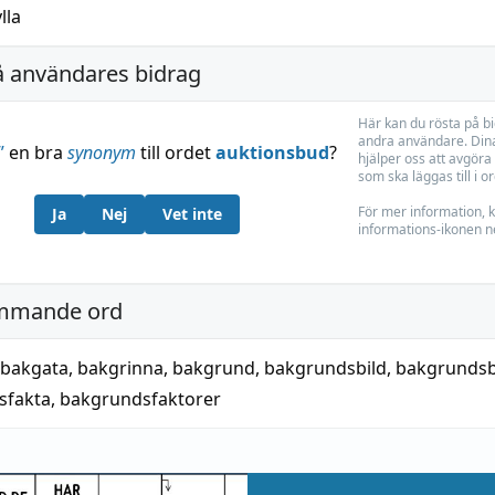
ylla
å användares bidrag
Här kan du rösta på b
andra användare. Dina
”
en bra
synonym
till ordet
auktionsbud
?
hjälper oss att avgöra 
som ska läggas till i o
För mer information, k
Ja
Nej
Vet inte
informations-ikonen n
mmande ord
bakgata
,
bakgrinna
,
bakgrund
,
bakgrundsbild
,
bakgrunds
sfakta
,
bakgrundsfaktorer