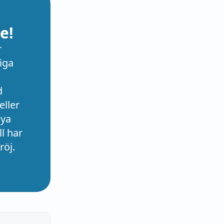
e!
r
iga
d
eller
nya
l har
röj.