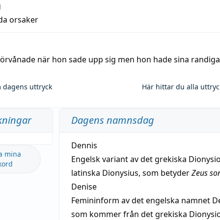
g
lda orsaker
 förvånade när hon sade upp sig men hon hade sina randiga
 dagens uttryck
Här hittar du alla uttry
kningar
Dagens namnsdag
Dennis
a mina
Engelsk variant av det grekiska Dionysio
kord
latinska Dionysius, som betyder
Zeus so
Denise
Femininform av det engelska namnet De
som kommer från det grekiska Dionysios