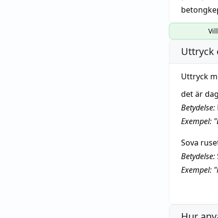
betongke
Vil
Uttryck 
Uttryck m
det är da
Betydelse:
Exempel: "
Sova ruset
Betydelse:
Exempel: "M
Hur anv