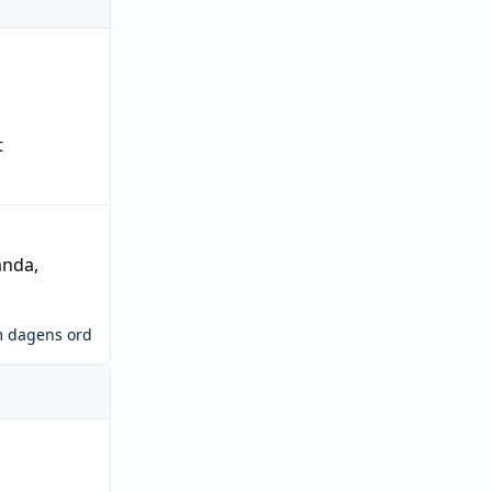
t
ända
,
m dagens ord