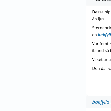
Dessa bip
än ljus.
Sternebri
en
bakfyl
Var femte
ibland så 
Vilket är 
Den där v
bakfylla