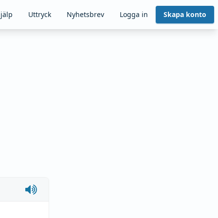
jälp
Uttryck
Nyhetsbrev
Logga in
Skapa konto