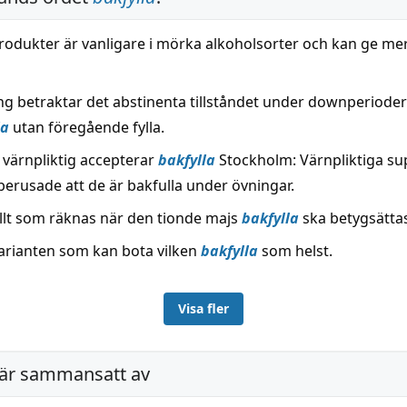
rodukter är vanligare i mörka alkoholsorter och kan ge me
ng betraktar det abstinenta tillståndet under downperiod
la
utan föregående fylla.
 värnpliktig accepterar
bakfylla
Stockholm: Värnpliktiga su
berusade att de är bakfulla under övningar.
allt som räknas när den tionde majs
bakfylla
ska betygsätta
arianten som kan bota vilken
bakfylla
som helst.
Visa fler
är sammansatt av