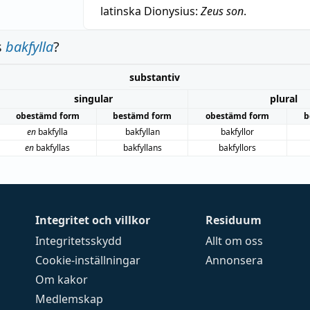
latinska Dionysius:
Zeus son
.
s
bakfylla
?
substantiv
singular
plural
obestämd form
bestämd form
obestämd form
b
en
bakfylla
bakfyllan
bakfyllor
en
bakfyllas
bakfyllans
bakfyllors
Integritet och villkor
Residuum
Integritetsskydd
Allt om oss
Cookie-inställningar
Annonsera
Om kakor
Medlemskap