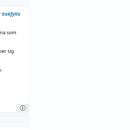
r
bakfylla
erna som
per sig
s.