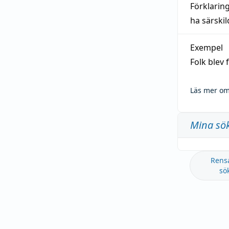
Förklarin
ha särski
Exempel
Folk blev
Läs mer om
Mina sö
Rens
sö