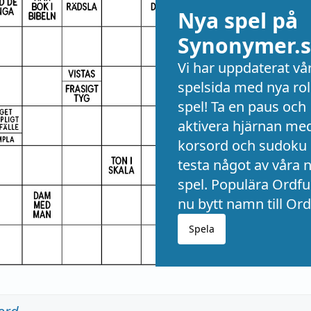
Nya spel på
Synonymer.s
Vi har uppdaterat vå
spelsida med nya rol
spel! Ta en paus och
aktivera hjärnan me
korsord och sudoku 
testa något av våra 
spel. Populära Ordful
nu bytt namn till Ord
Spela