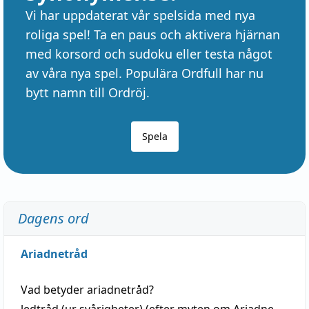
Vi har uppdaterat vår spelsida med nya
roliga spel! Ta en paus och aktivera hjärnan
med korsord och sudoku eller testa något
av våra nya spel. Populära Ordfull har nu
bytt namn till Ordröj.
Spela
Dagens ord
Ariadnetråd
Vad betyder
ariadnetråd
?
ledtråd
(ur svårigheter) (efter myten om Ariadne