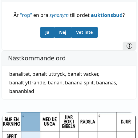
Är
“
rop
”
en bra
synonym
till ordet
auktionsbud
?
Ja
Nej
Vet inte
Nästkommande ord
banalitet
,
banalt uttryck
,
banalt vacker
,
banalt yttrande
,
banan
,
banana split
,
bananas
,
bananblad