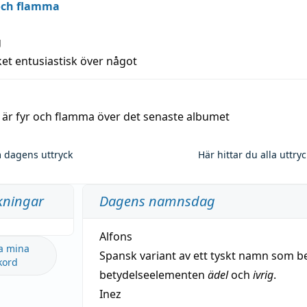
 och flamma
g
et entusiastisk över något
a är fyr och flamma över det senaste albumet
 dagens uttryck
Här hittar du alla uttry
kningar
Dagens namnsdag
Alfons
a mina
Spansk variant av ett tyskt namn som b
kord
betydelseelementen
ädel
och
ivrig
.
Inez