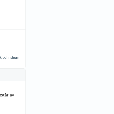
ck och idiom
estår av