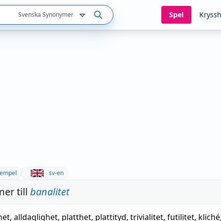
Spel
Kryssh
Svenska Synonymer
empel
sv-en
er till
banalitet
het
,
alldaglighet
,
platthet
,
plattityd
,
trivialitet
,
futilitet
,
kliché