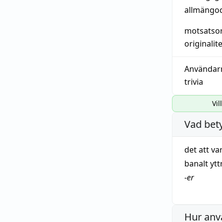
allmängo
motsatso
originalit
Användar
trivia
Vil
Vad bet
det att va
banalt
yt
-
er
Hur anv