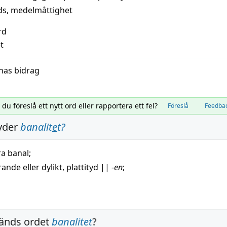
ds
,
medelmåttighet
rd
et
nas bidrag
l du föreslå ett nytt ord eller rapportera ett fel?
Föreslå
Feedba
yder
banalit
e
t
?
ra
banal
;
trande
eller dylikt,
plattityd
||
-
en
;
änds ordet
banalitet
?