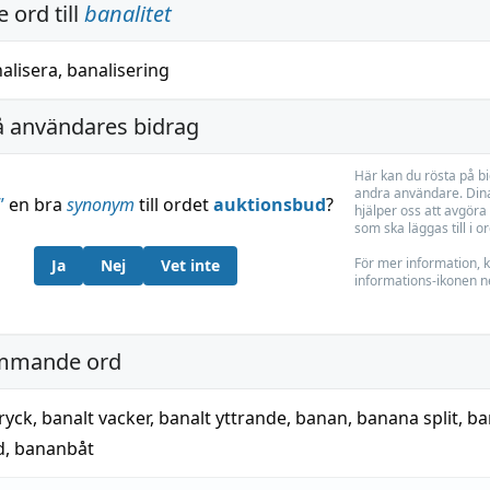
 ord till
banalitet
alisera
,
banalisering
å användares bidrag
Här kan du rösta på b
andra användare. Dina
”
en bra
synonym
till ordet
auktionsbud
?
hjälper oss att avgöra 
som ska läggas till i o
För mer information, k
Ja
Nej
Vet inte
informations-ikonen n
mmande ord
ryck
,
banalt vacker
,
banalt yttrande
,
banan
,
banana split
,
ba
d
,
bananbåt