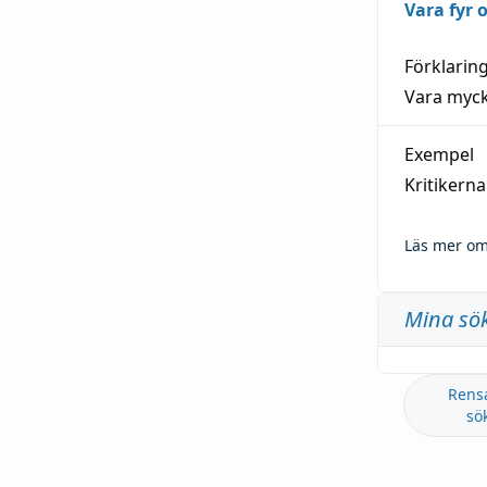
Vara fyr
Förklarin
Vara myck
Exempel
Kritikern
Läs mer om
Mina sö
Rens
sö