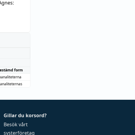
Agnes:
estämd form
banaliteterna
analiteternas
Gillar du korsord?
Besök vårt
systerföretag