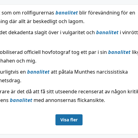
t som om rollfigurernas
banalitet
blir förevändning för en
ing där allt är beskedligt och lagom.
det dekadenta slagit över i vulgaritet och
banalitet
i vinröt
iliserad officiell hovfotograf tog ett par i sin
banalitet
lik
 shahen och mig.
urligtvis en
banalitet
att påtala Munthes narcissistiska
hetsdrag.
rare är det då att få sitt utseende recenserat av någon krit
ilens
banalitet
med annonsernas flickansikte.
Visa fler