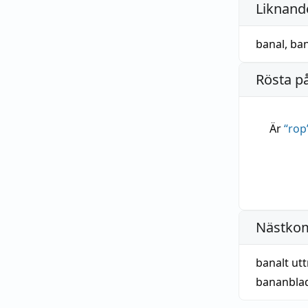
Liknande
banal
,
ban
Rösta p
Är
“
rop
Nästko
banalt utt
bananbla