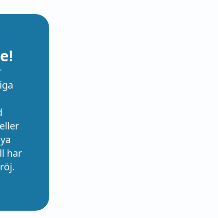
e!
r
iga
d
eller
nya
l har
röj.