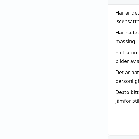
Här är de
iscensättn
Här hade 
mässing.
En frammob
bilder av
Det är nat
personlig
Desto bitt
jämför st