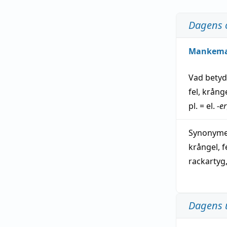
Dagens 
Mankem
Vad bety
fel
,
krång
pl. = el.
-er
Synonymer
krångel
,
f
rackartyg
Dagens 