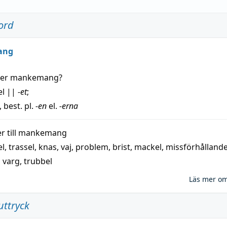
ord
ang
der
mankemang
?
el
||
-et
;
, best. pl.
-en
el.
-erna
 till
mankemang
el
,
trassel
,
knas
,
vaj
,
problem
,
brist
,
mackel
,
missförhålland
,
varg
,
trubbel
Läs mer o
uttryck