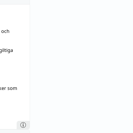
t och
giltiga
iker som