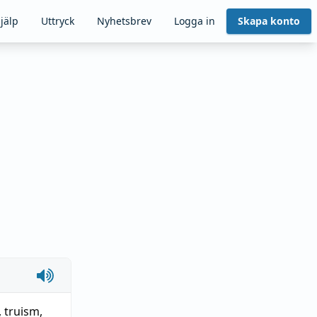
jälp
Uttryck
Nyhetsbrev
Logga in
Skapa konto
,
truism
,