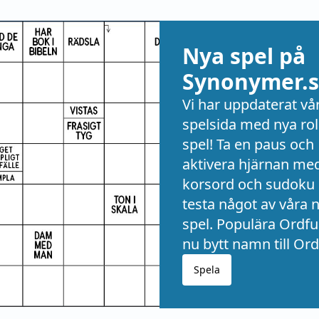
Nya spel på
Synonymer.s
Vi har uppdaterat vå
spelsida med nya rol
spel! Ta en paus och
aktivera hjärnan me
korsord och sudoku 
testa något av våra 
spel. Populära Ordful
nu bytt namn till Ord
Spela