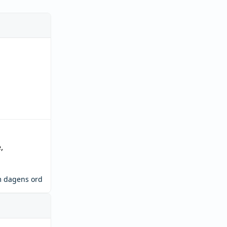
e
,
m dagens ord