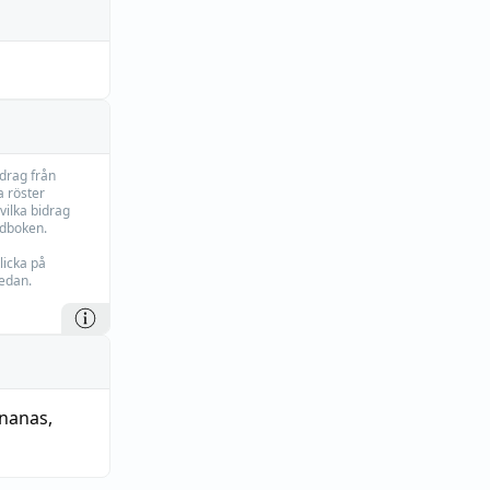
idrag från
 röster
vilka bidrag
rdboken.
licka på
edan.
nanas
,