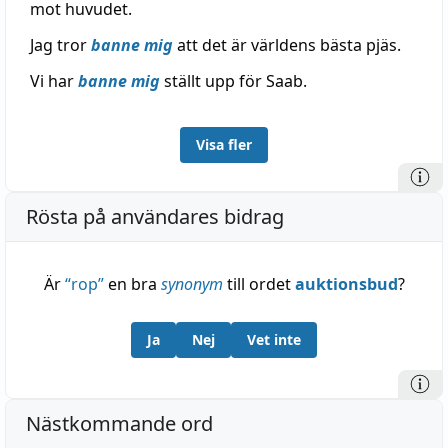
mot huvudet.
Jag tror
banne mig
att det är världens bästa pjäs.
Vi har
banne mig
ställt upp för Saab.
Visa fler
Rösta på användares bidrag
Är
“
rop
”
en bra
synonym
till ordet
auktionsbud
?
Ja
Nej
Vet inte
Nästkommande ord