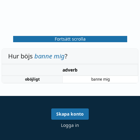
Fortsätt scrolla
Hur böjs
banne mig
?
adverb
oböjligt
banne mig
Skapa konto
Logga in