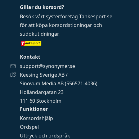
Gillar du korsord?
Besök vårt systerföretag
Tankesport.se
för att köpa
korsordstidningar
och
sudokutidningar
.
Kontakt
support@synonymer.se
Keesing Sverige AB /
Sinovum Media AB (556571-4036)
Holländargatan 23
111 60 Stockholm
Funktioner
Korsordshjälp
Ordspel
Uttryck och ordspråk