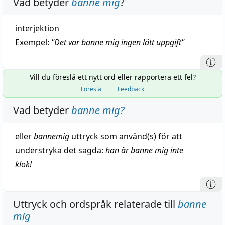
Vad betyder
banne mig
?
interjektion
Exempel:
"
Det var banne mig ingen lätt uppgift
"
Vill du föreslå ett nytt ord eller rapportera ett fel?
Föreslå
Feedback
Vad betyder
banne mig
?
eller
bannemig
uttryck
som
använd
(s) för att
understryka
det sagda:
han är banne mig inte
klok
!
Uttryck och ordspråk relaterade till
banne
mig