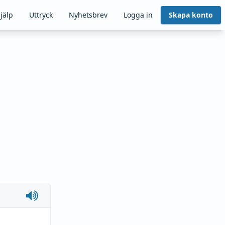
jälp
Uttryck
Nyhetsbrev
Logga in
Skapa konto