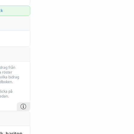
ck
idrag från
 röster
vilka bidrag
rdboken.
licka på
edan.
lk
,
bariton