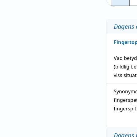
Dagens 
Fingerto
Vad bety
(
bildlig
be
viss
situa
Synonymer
fingerspe
fingerspi
Dagens 