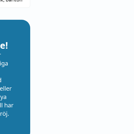
e!
r
iga
d
eller
nya
l har
röj.