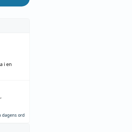
ra
i en
n
,
m dagens ord