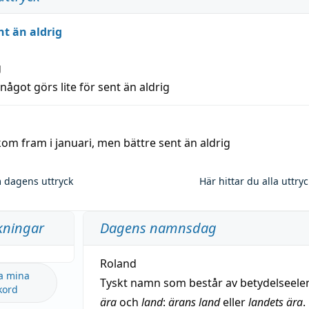
nt än aldrig
g
 något görs lite för sent än aldrig
kom fram i januari, men bättre sent än aldrig
 dagens uttryck
Här hittar du alla uttry
kningar
Dagens namnsdag
Roland
a mina
Tyskt namn som består av betydelseel
kord
ära
och
land
:
ärans land
eller
landets ära
.