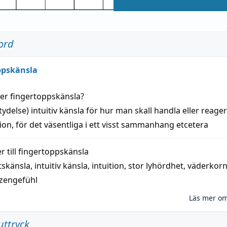
ord
ppskänsla
der
fingertoppskänsla
?
tydelse)
intuitiv
känsla
för hur man skall
handla
eller
reage
tion
, för det väsentliga i ett visst
sammanhang
etcetera
 till
fingertoppskänsla
tskänsla
,
intuitiv känsla
,
intuition
,
stor lyhördhet
,
väderkor
tzengefühl
Läs mer o
uttryck