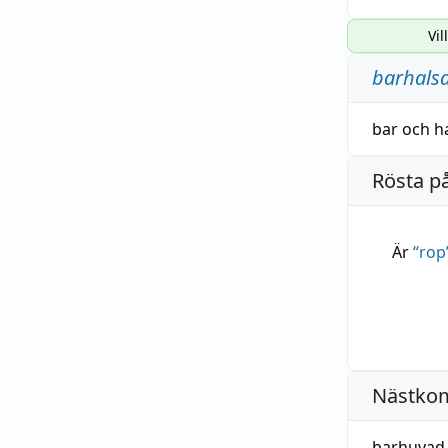
Vil
barhals
bar
och
h
Rösta p
Är
“
rop
Nästko
barhuvad