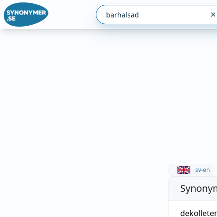
sv-en
Synonym
dekollete