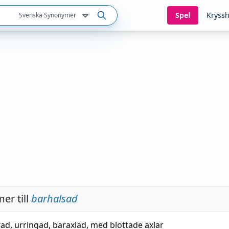
Spel
Kryssh
Svenska Synonymer
er till
barhalsad
rad
,
urringad
,
baraxlad
,
med blottade axlar