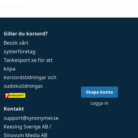
Gillar du korsord?
Besök vårt
systerföretag
Tankesport.se
för att
köpa
korsordstidningar
och
sudokutidningar
.
Skapa konto
Logga in
Kontakt
support@synonymer.se
Keesing Sverige AB /
Sinovum Media AB