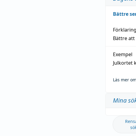
Bättre se
Förklarin
Bättre att
Exempel
Julkortet 
Läs mer om
Mina sö
Rens
sö