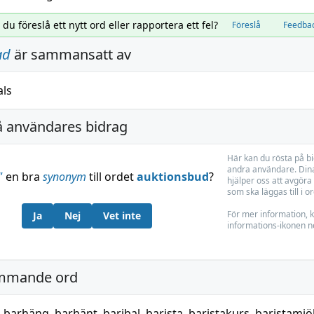
l du föreslå ett nytt ord eller rapportera ett fel?
Föreslå
Feedba
ad
är sammansatt av
als
å användares bidrag
Här kan du rösta på b
andra användare. Dina
”
en bra
synonym
till ordet
auktionsbud
?
hjälper oss att avgöra 
som ska läggas till i o
För mer information, k
Ja
Nej
Vet inte
informations-ikonen n
mmande ord
,
barhäng
,
barhänt
,
baribal
,
barista
,
baristakurs
,
baristamjö