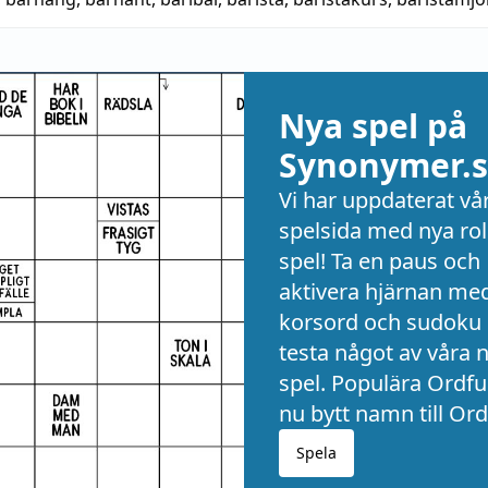
Nya spel på
Synonymer.s
Vi har uppdaterat vå
spelsida med nya rol
spel! Ta en paus och
aktivera hjärnan me
korsord och sudoku 
testa något av våra 
spel. Populära Ordful
nu bytt namn till Ord
Spela