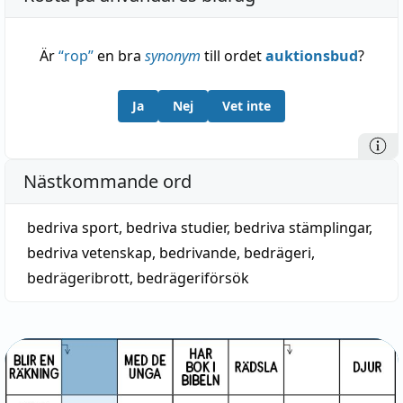
Är
“
rop
”
en bra
synonym
till ordet
auktionsbud
?
Ja
Nej
Vet inte
Nästkommande ord
bedriva sport
,
bedriva studier
,
bedriva stämplingar
,
bedriva vetenskap
,
bedrivande
,
bedrägeri
,
bedrägeribrott
,
bedrägeriförsök