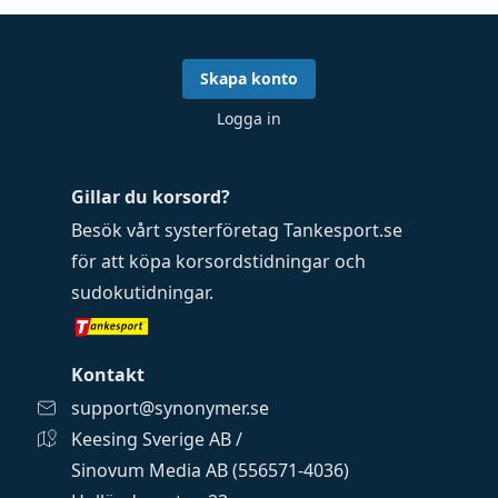
Skapa konto
Logga in
Gillar du korsord?
Besök vårt systerföretag
Tankesport.se
för att köpa
korsordstidningar
och
sudokutidningar
.
Kontakt
support@synonymer.se
Keesing Sverige AB /
Sinovum Media AB (556571-4036)