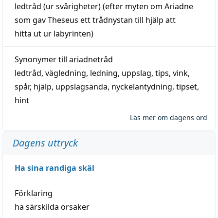
ledtråd
(ur svårigheter) (efter myten om Ariadne
som gav Theseus ett trådnystan till
hjälp
att
hitta
ut ur labyrinten)
Synonymer till
ariadnetråd
ledtråd
,
vägledning
,
ledning
,
uppslag
,
tips
,
vink
,
spår
,
hjälp
,
uppslagsända
, nyckelantydning,
tipset
,
hint
Läs mer om dagens ord
Dagens uttryck
Ha sina randiga skäl
Förklaring
ha särskilda orsaker