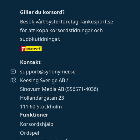
Gillar du korsord?
Besök vårt systerföretag
Tankesport.se
för att köpa
korsordstidningar
och
sudokutidningar
.
Kontakt
support@synonymer.se
Keesing Sverige AB /
Sinovum Media AB (556571-4036)
Holländargatan 23
111 60 Stockholm
Funktioner
Korsordshjälp
Ordspel