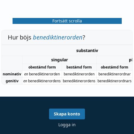
Fortsätt scrolla
Hur böjs
benediktinerorden
?
substantiv
singular
pl
obestämd form
bestämd form
obestämd form
nominativ
en
benediktinerorden
benediktinerorden
benediktinerordnar
genitiv
en
benediktinerordens
benediktinerordens
benediktinerordnars
Skapa konto
Logga in