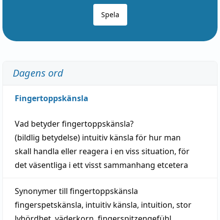
Spela
Dagens ord
Fingertoppskänsla
Vad betyder
fingertoppskänsla
?
(
bildlig
betydelse)
intuitiv
känsla
för hur man
skall
handla
eller
reagera
i en viss
situation
, för
det väsentliga i ett visst
sammanhang
etcetera
Synonymer till
fingertoppskänsla
fingerspetskänsla
,
intuitiv känsla
,
intuition
,
stor
lyhördhet
,
väderkorn
,
fingerspitzengefühl