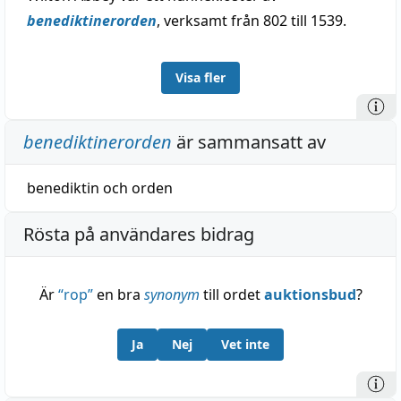
benediktinerorden
, verksamt från 802 till 1539.
Visa fler
benediktinerorden
är sammansatt av
benediktin
och
orden
Rösta på användares bidrag
Är
“
rop
”
en bra
synonym
till ordet
auktionsbud
?
Ja
Nej
Vet inte