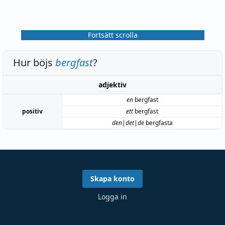
Fortsätt scrolla
Hur böjs
bergfast
?
adjektiv
en
bergfast
positiv
ett
bergfast
den|det|de
bergfasta
Skapa konto
Logga in