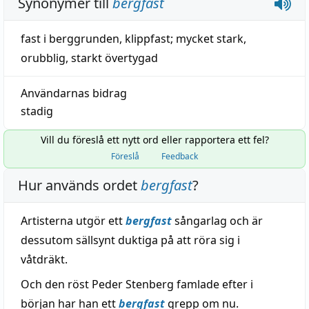
Synonymer till
bergfast
fast i berggrunden
,
klippfast
;
mycket stark
,
orubblig
,
starkt övertygad
Användarnas bidrag
stadig
Vill du föreslå ett nytt ord eller rapportera ett fel?
Föreslå
Feedback
Hur används ordet
bergfast
?
Artisterna utgör ett
bergfast
sångarlag och är
dessutom sällsynt duktiga på att röra sig i
våtdräkt.
Och den röst Peder Stenberg famlade efter i
början har han ett
bergfast
grepp om nu.