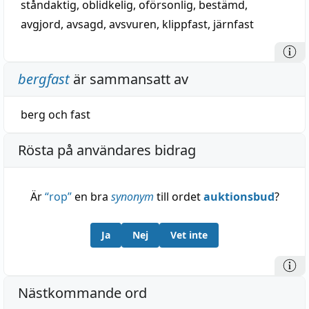
ståndaktig
,
oblidkelig
,
oförsonlig
,
bestämd
,
avgjord
,
avsagd
,
avsvuren
,
klippfast
,
järnfast
bergfast
är sammansatt av
berg
och
fast
Rösta på användares bidrag
Är
“
rop
”
en bra
synonym
till ordet
auktionsbud
?
Ja
Nej
Vet inte
Nästkommande ord