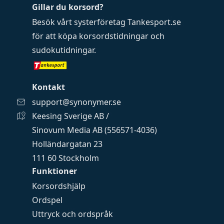
Gillar du korsord?
Besök vårt systerföretag
Tankesport.se
för att köpa
korsordstidningar
och
sudokutidningar
.
Kontakt
support@synonymer.se
Keesing Sverige AB /
Sinovum Media AB (556571-4036)
Holländargatan 23
111 60 Stockholm
Funktioner
Korsordshjälp
Ordspel
Uttryck och ordspråk