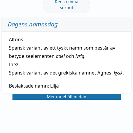
Rensa mina
sökord
Dagens namnsdag
Alfons
Spansk variant av ett tyskt namn som består av
betydelseelementen
ädel
och
ivrig
.
Inez
Spansk variant av det grekiska namnet Agnes:
kysk
.
Besläktade namn:
Lilja
Mer innehåll nedan