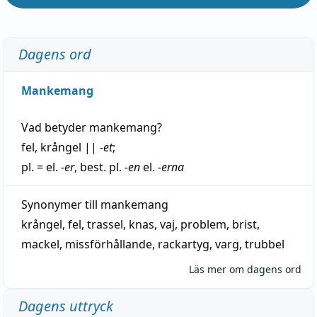
Dagens ord
Mankemang
Vad betyder
mankemang
?
fel
,
krångel
||
-et
;
pl. = el.
-er
, best. pl.
-en
el.
-erna
Synonymer till
mankemang
krångel
,
fel
,
trassel
,
knas
,
vaj
,
problem
,
brist
,
mackel
,
missförhållande
,
rackartyg
,
varg
,
trubbel
Läs mer om dagens ord
Dagens uttryck