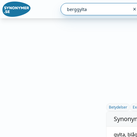
Betydelser
Ex
Synonym
gylta
,
blåg