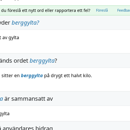
l du föreslå ett nytt ord eller rapportera ett fel?
Föreslå
Feedba
yder
berggylta
?
t
av
gylta
änds ordet
berggylta
?
 sitter en
berggylta
på drygt ett halvt kilo.
ta
är sammansatt av
gylta
å användares bidrag