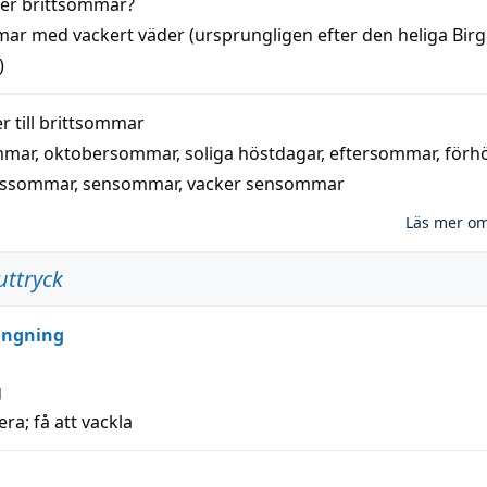
der
brittsommar
?
mar
med
vackert
väder
(
ursprungligen
efter den heliga Birg
)
 till
brittsommar
mmar
,
oktobersommar
,
soliga höstdagar
,
eftersommar
,
förh
nssommar
,
sensommar
,
vacker sensommar
Läs mer o
uttryck
ungning
g
era; få att vackla