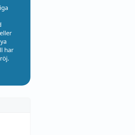
iga
d
eller
nya
l har
röj.