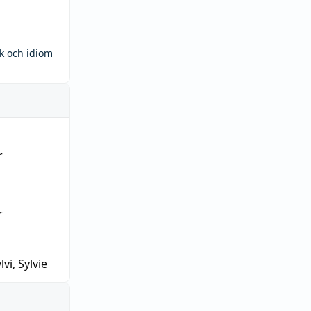
ck och idiom
r
r
lvi, Sylvie