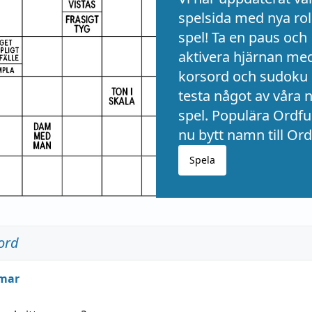
spelsida med nya rol
spel! Ta en paus och
aktivera hjärnan me
korsord och sudoku 
testa något av våra 
spel. Populära Ordful
nu bytt namn till Ord
Spela
ord
mar