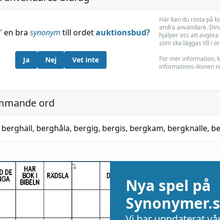
Här kan du rösta på b
andra användare. Dina
”
en bra
synonym
till ordet
auktionsbud
?
hjälper oss att avgöra 
som ska läggas till i o
För mer information, k
Ja
Nej
Vet inte
informations-ikonen n
mmande ord
,
berghäll
,
berghåla
,
bergig
,
bergis
,
bergkam
,
bergknalle
,
be
Nya spel på
Synonymer.s
Vi har uppdaterat vå