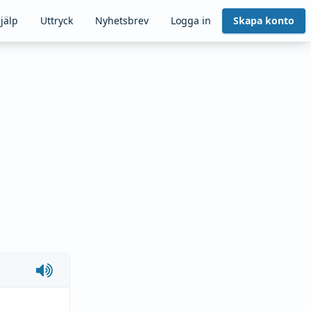
jälp
Uttryck
Nyhetsbrev
Logga in
Skapa konto