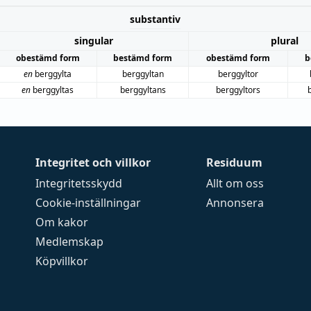
substantiv
singular
plural
obestämd form
bestämd form
obestämd form
b
en
berggylta
berggyltan
berggyltor
en
berggyltas
berggyltans
berggyltors
Integritet och villkor
Residuum
Integritetsskydd
Allt om oss
Cookie-inställningar
Annonsera
Om kakor
Medlemskap
Köpvillkor