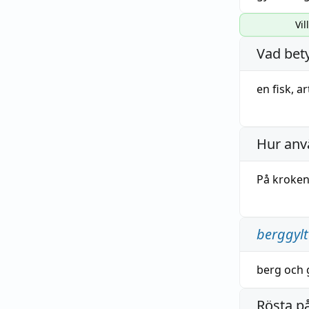
Vil
Vad bet
en
fisk
,
ar
Hur anv
På kroken
berggyl
berg
och
Rösta p