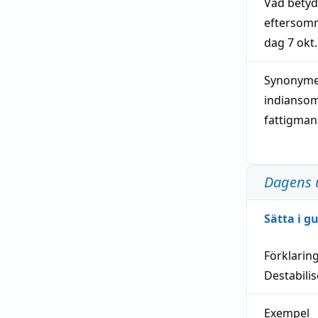
Vad bety
eftersom
dag
7 okt.
Synonymer
indianso
fattigma
Dagens 
Sätta i g
Förklarin
Destabilis
Exempel