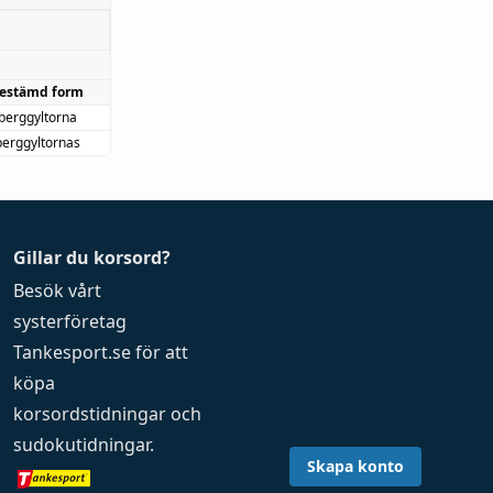
estämd form
berggyltorna
berggyltornas
Gillar du korsord?
Besök vårt
systerföretag
Tankesport.se
för att
köpa
korsordstidningar
och
sudokutidningar
.
Skapa konto