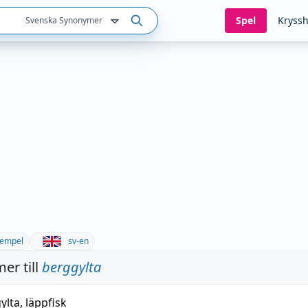
Spel
Kryssh
Svenska Synonymer
empel
sv-en
er till
berggylta
ylta
,
läppfisk