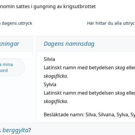
nomin sattes i gungning av krigsutbrottet
 dagens uttryck
Här hittar du alla uttry
kningar
Dagens namnsdag
Silvia
a mina
Latinskt namn med betydelsen
skog
elle
kord
skogsflicka
.
Sylvia
Latinskt namn med betydelsen
skog
elle
skogsflicka
.
Besläktade namn:
Silva, Silvana, Sylva, Sy
s
berggylta
?