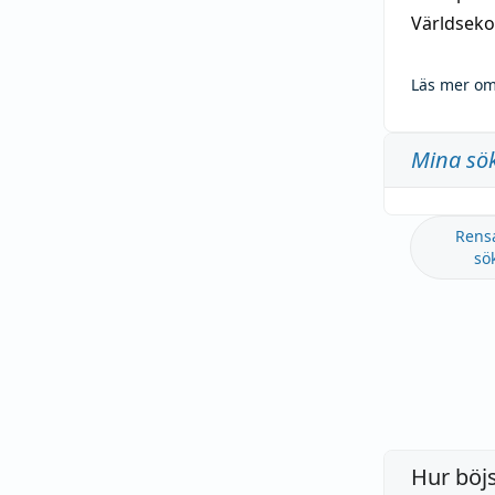
Världseko
Läs mer om
Mina sö
Rens
sö
Hur böj