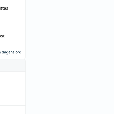
ittas
öst
,
m dagens ord