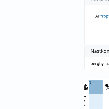
Är
“
rop
Nästko
berghylla