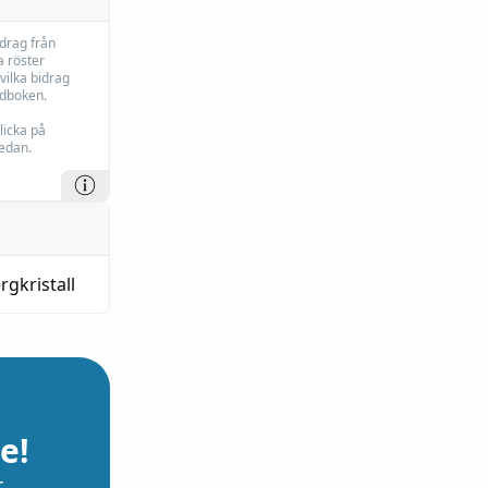
idrag från
 röster
vilka bidrag
rdboken.
licka på
edan.
rgkristall
e!
r