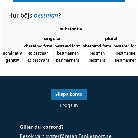
Hur böjs
bestman
?
substantiv
singular
plural
obestämd form
bestämd form
obestämd form
bestämd for
nominativ
en
bestman
bestmannen
bestmän
bestmännen
genitiv
en
bestmans
bestmannens
bestmäns
bestmännen
Skapa konto
Logga in
Gillar du korsord?
Besök vårt systerföretag
Tankesport.se