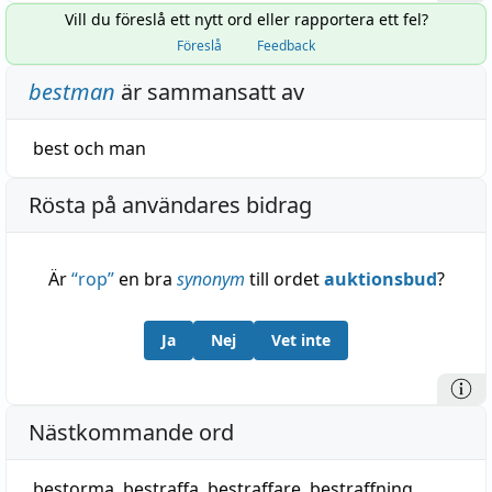
Vill du föreslå ett nytt ord eller rapportera ett fel?
Föreslå
Feedback
bestman
är sammansatt av
best
och
man
Rösta på användares bidrag
Är
“
rop
”
en bra
synonym
till ordet
auktionsbud
?
Ja
Nej
Vet inte
Nästkommande ord
bestorma
,
bestraffa
,
bestraffare
,
bestraffning
,