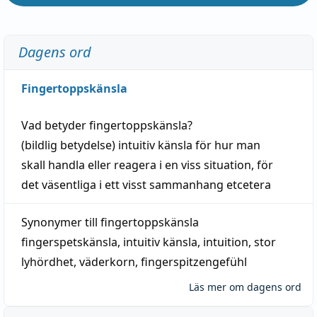
Dagens ord
Fingertoppskänsla
Vad betyder
fingertoppskänsla
?
(
bildlig
betydelse)
intuitiv
känsla
för hur man
skall
handla
eller
reagera
i en viss
situation
, för
det väsentliga i ett visst
sammanhang
etcetera
Synonymer till
fingertoppskänsla
fingerspetskänsla
,
intuitiv känsla
,
intuition
,
stor
lyhördhet
,
väderkorn
,
fingerspitzengefühl
Läs mer om dagens ord