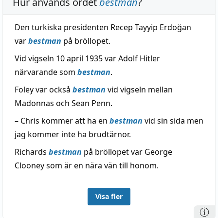
Hur används ordet
bestman
?
Den turkiska presidenten Recep Tayyip Erdoğan
var
bestman
på bröllopet.
Vid vigseln 10 april 1935 var Adolf Hitler
närvarande som
bestman
.
Foley var också
bestman
vid vigseln mellan
Madonnas och Sean Penn.
– Chris kommer att ha en
bestman
vid sin sida men
jag kommer inte ha brudtärnor.
Richards
bestman
på bröllopet var George
Clooney som är en nära vän till honom.
Visa fler