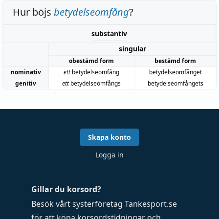
Hur böjs
betydelseomfång
?
substantiv
singular
obestämd form
bestämd form
nominativ
ett
betydelseomfång
betydelseomfånget
genitiv
ett
betydelseomfångs
betydelseomfångets
Skapa konto
Logga in
Gillar du korsord?
Besök vårt systerföretag
Tankesport.se
för att köpa
korsordstidningar
och