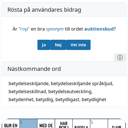
Rösta på användares bidrag
Är
“
rop
”
en bra
synonym
till ordet
auktionsbud
?
Ja
Nej
Vet inte
Nästkommande ord
betydelseskiljande
,
betydelseskiljande språkljud
,
betydelseskillnad
,
betydelseutveckling
,
betydenhet
,
betydlig
,
betydligast
,
betydlighet