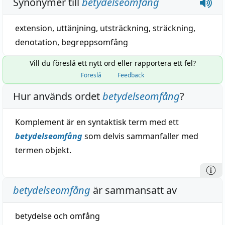
Synonymer till
betydelseomfång
extension
,
uttänjning
,
utsträckning
,
sträckning
,
denotation
,
begreppsomfång
Vill du föreslå ett nytt ord eller rapportera ett fel?
Föreslå
Feedback
Hur används ordet
betydelseomfång
?
Komplement är en syntaktisk term med ett
betydelseomfång
som delvis sammanfaller med
termen objekt.
betydelseomfång
är sammansatt av
betydelse
och
omfång