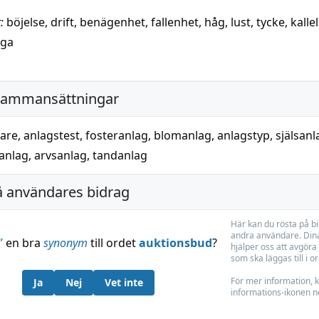
:
böjelse
,
drift
,
benägenhet
,
fallenhet
,
håg
,
lust
,
tycke
,
kalle
åga
sammansättningar
are
,
anlagstest
,
fosteranlag
,
blomanlag
,
anlagstyp
,
själsanl
anlag
,
arvsanlag
,
tandanlag
å användares bidrag
Här kan du rösta på b
andra användare. Dina
”
en bra
synonym
till ordet
auktionsbud
?
hjälper oss att avgöra 
som ska läggas till i o
För mer information, k
Ja
Nej
Vet inte
informations-ikonen n