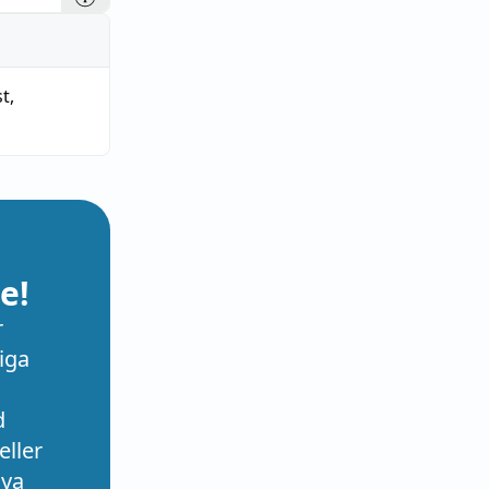
st
,
e!
r
iga
d
eller
nya