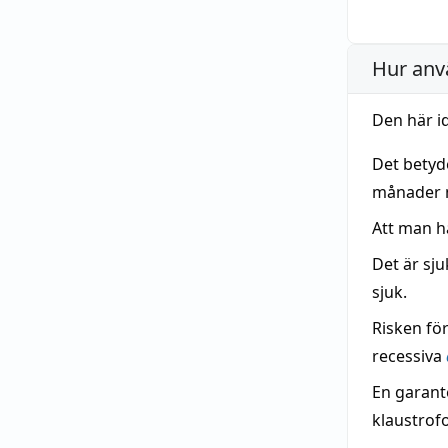
Hur anv
Den här i
Det betyd
månader 
Att man 
Det är sj
sjuk.
Risken fö
recessiva
En garant
klaustrofo