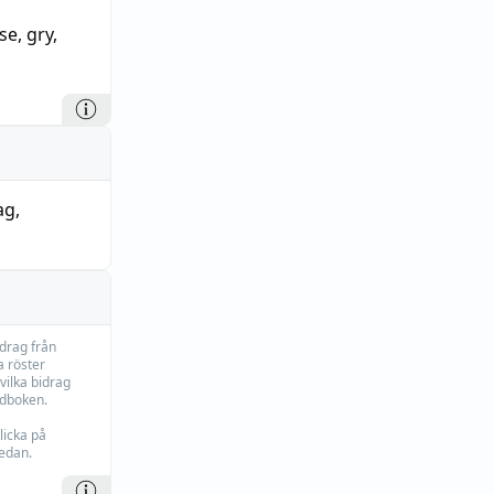
lse
,
gry
,
ag
,
idrag från
 röster
vilka bidrag
rdboken.
licka på
edan.