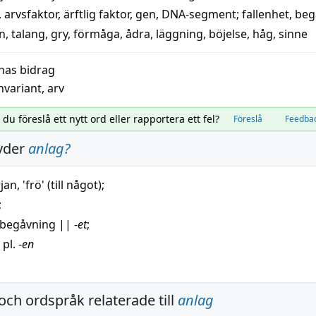
,
arvsfaktor
,
ärftlig faktor
,
gen
,
DNA-segment
;
fallenhet
,
beg
on
,
talang
,
gry
,
förmåga
,
ådra
,
läggning
,
böjelse
,
håg
,
sinne
nas bidrag
nvariant
,
arv
l du föreslå ett nytt ord eller rapportera ett fel?
Föreslå
Feedba
yder
anlag
?
jan
, '
frö
' (till något);
;
begåvning
||
-
et
;
 pl. -
en
och ordspråk relaterade till
anlag