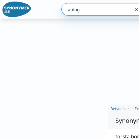
Betydelser
Ex
Synonym
första bö