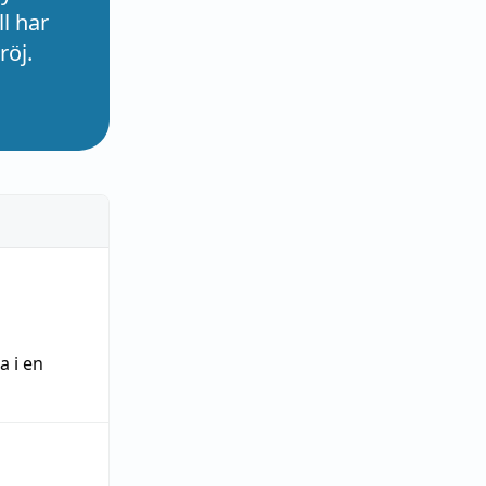
l har
röj.
ra
i en
n
,