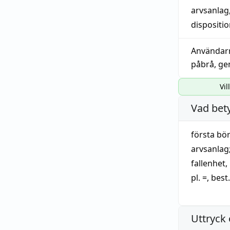
arvsanlag
dispositi
Användar
påbrå
,
ge
Vil
Vad bet
första
bör
arvsanlag
fallenhet
,
pl. =, best.
Uttryck 