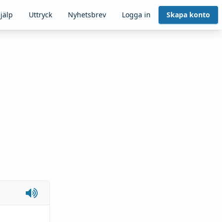
jälp
Uttryck
Nyhetsbrev
Logga in
Skapa konto