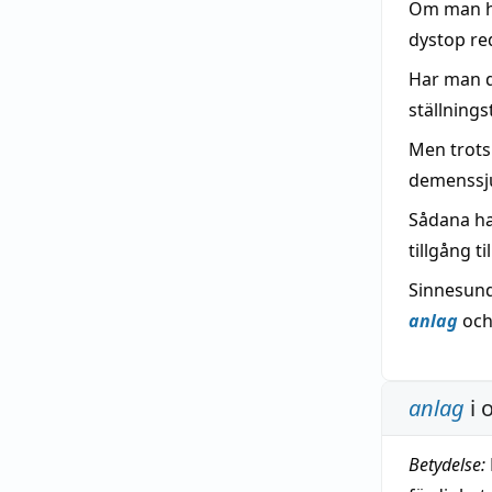
Om man h
dystop red
Har man 
ställning
Men trots 
demenssju
Sådana ha
tillgång ti
Sinnesund
anlag
och
anlag
i 
Betydelse: