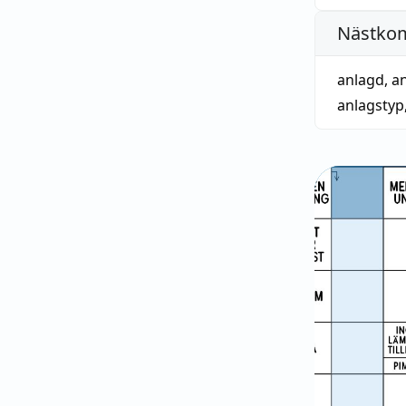
Nästko
anlagd
,
a
anlagstyp