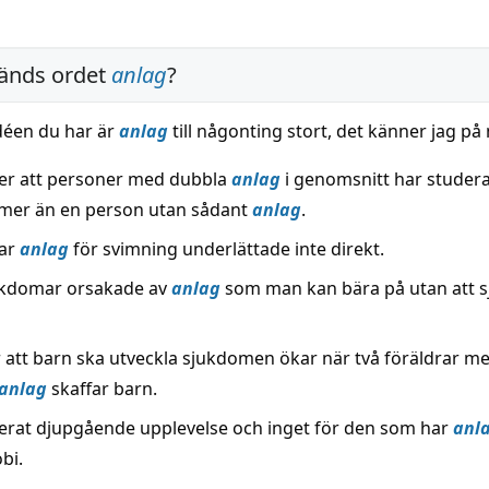
änds ordet
anlag
?
déen du har är
anlag
till någonting stort, det känner jag på
er att personer med dubbla
anlag
i genomsnitt har studera
mer än en person utan sådant
anlag
.
har
anlag
för svimning underlättade inte direkt.
ukdomar orsakade av
anlag
som man kan bära på utan att sj
r att barn ska utveckla sjukdomen ökar när två föräldrar 
anlag
skaffar barn.
erat djupgående upplevelse och inget för den som har
anl
bi.