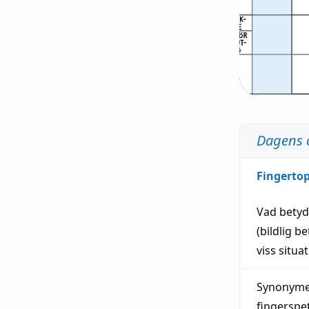
Dagens 
Fingerto
Vad bety
(
bildlig
be
viss
situa
Synonymer
fingerspe