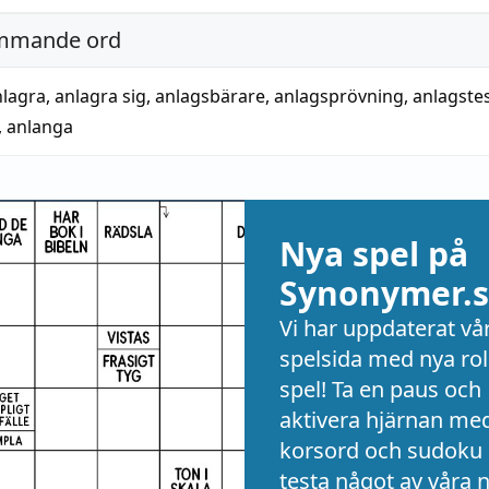
mmande ord
nlagra
,
anlagra sig
,
anlagsbärare
,
anlagsprövning
,
anlagste
,
anlanga
Nya spel på
Synonymer.s
Vi har uppdaterat vå
spelsida med nya rol
spel! Ta en paus och
aktivera hjärnan me
korsord och sudoku 
testa något av våra 