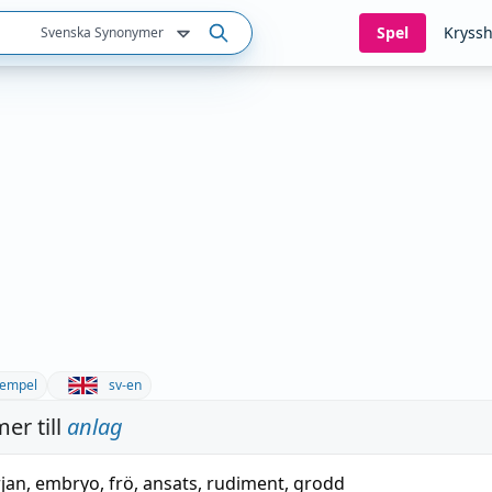
Spel
Kryssh
Svenska Synonymer
empel
sv-en
er till
anlag
rjan
,
embryo
,
frö
,
ansats
,
rudiment
,
grodd