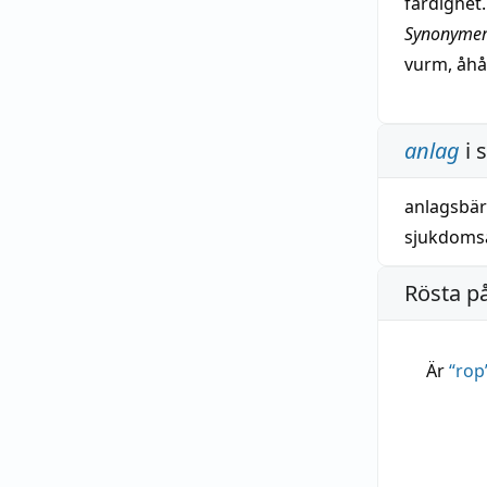
färdighet.
Synonymer
vurm
,
åh
anlag
i 
anlagsbär
sjukdoms
Rösta p
Är
“
rop