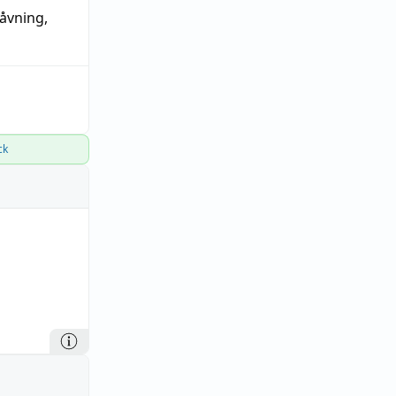
åvning
,
ck