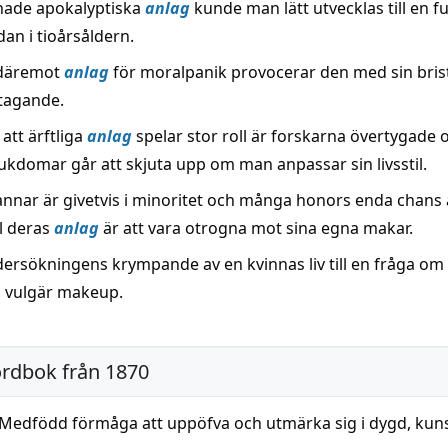
ade apokalyptiska
anlag
kunde man lätt utvecklas till en fu
an i tioårsåldern.
däremot
anlag
för moralpanik provocerar den med sin bris
stagande.
att ärftliga
anlag
spelar stor roll är forskarna övertygade 
kdomar går att skjuta upp om man anpassar sin livsstil.
nnar är givetvis i minoritet och många honors enda chans a
ll deras
anlag
är att vara otrogna mot sina egna makar.
ersökningens krympande av en kvinnas liv till en fråga om 
 vulgär makeup.
ordbok från 1870
Medfödd förmåga att uppöfva och utmärka sig i dygd, kuns