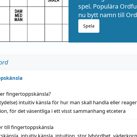
spel. Populära Ordful
nu bytt namn till Ord
Spela
ord
ppskänsla
der
fingertoppskänsla
?
tydelse)
intuitiv
känsla
för hur man skall
handla
eller
reage
tion
, för det väsentliga i ett visst
sammanhang
etcetera
 till
fingertoppskänsla
tskänsla
,
intuitiv känsla
,
intuition
,
stor lyhördhet
,
väderkor