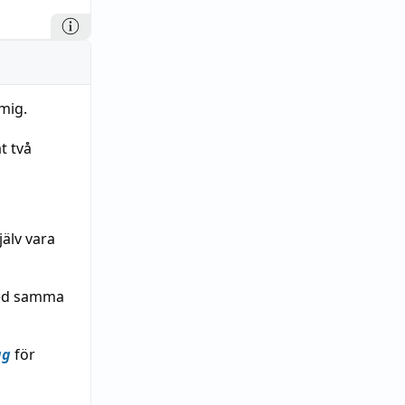
 mig.
t två
älv vara
med samma
ag
för