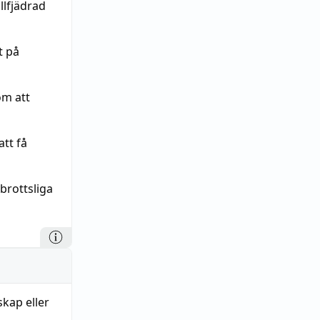
llfjädrad
t på
om att
tt få
brottsliga
kap eller