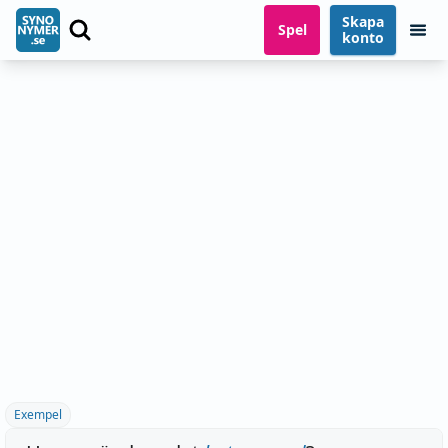
Skapa
Spel
konto
Exempel