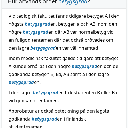
Hur används ordet
betygsgrad
?
Vid teologisk fakultet fanns tidigare betyget A i den
högsta
betygsgrad
en, betygen a och AB inom den
högre
betygsgrad
en där AB var normalbetyg vid
en fullgod tentamen där det också prövades om
den lägre
betygsgrad
en var väl inhämtad.
Inom medicinsk fakultet gällde tidigare att betyget
A kunde erhållas i den högre
betygsgrad
en och de
godkända betygen B, Ba, AB samt a i den lägre
betygsgrad
en.
I den lägre
betygsgrad
en fick studenten B eller Ba
vid godkänd tentamen.
Approbatur är också beteckning på den lägsta
godkända
betygsgrad
en i finländsk
studentexamen.