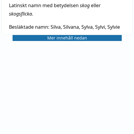
Latinskt namn med betydelsen
skog
eller
skogsflicka
.
Besläktade namn:
Silva, Silvana, Sylva, Sylvi, Sylvie
Mer innehåll nedan