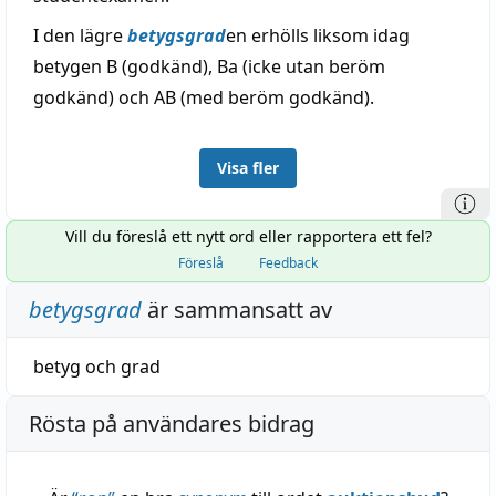
I den lägre
betygsgrad
en erhölls liksom idag
betygen B (godkänd), Ba (icke utan beröm
godkänd) och AB (med beröm godkänd).
Visa fler
Vill du föreslå ett nytt ord eller rapportera ett fel?
Föreslå
Feedback
betygsgrad
är sammansatt av
betyg
och
grad
Rösta på användares bidrag