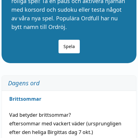
roliga spel! Ta en paus och aktivera hjärnan
med korsord och sudoku eller testa något
av våra nya spel. Populära Ordfull har nu
bytt namn till Ordröj.
Spela
Dagens ord
Brittsommar
Vad betyder
brittsommar
?
eftersommar
med
vackert
väder
(
ursprungligen
efter den heliga Birgittas
dag
7 okt.)