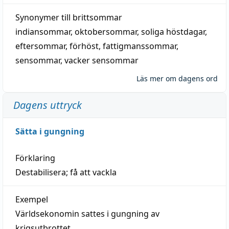
Synonymer till
brittsommar
indiansommar
,
oktobersommar
,
soliga höstdagar
,
eftersommar
,
förhöst
,
fattigmanssommar
,
sensommar
,
vacker sensommar
Läs mer om dagens ord
Dagens uttryck
Sätta i gungning
Förklaring
Destabilisera; få att vackla
Exempel
Världsekonomin sattes i gungning av
krigsutbrottet