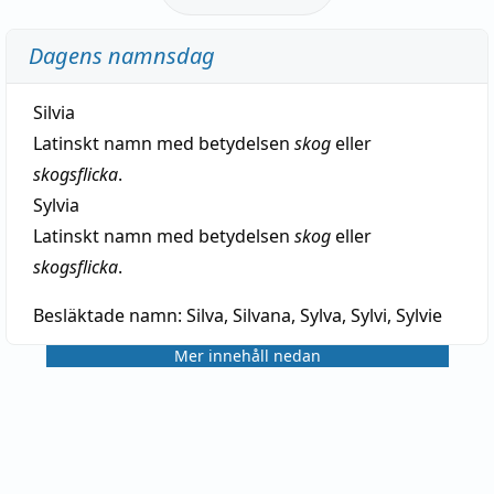
Dagens namnsdag
Silvia
Latinskt namn med betydelsen
skog
eller
skogsflicka
.
Sylvia
Latinskt namn med betydelsen
skog
eller
skogsflicka
.
Besläktade namn:
Silva, Silvana, Sylva, Sylvi, Sylvie
Mer innehåll nedan