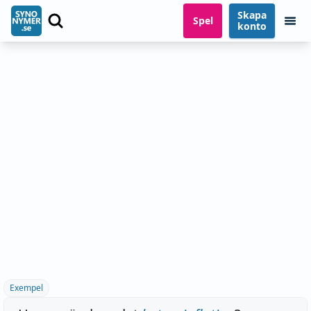
Skapa
Spel
konto
Exempel