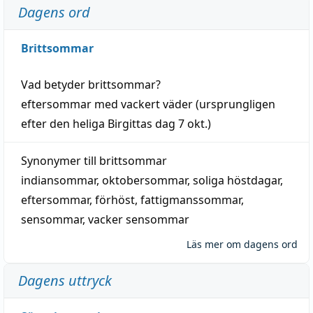
Dagens ord
Brittsommar
Vad betyder
brittsommar
?
eftersommar
med
vackert
väder
(
ursprungligen
efter den heliga Birgittas
dag
7 okt.)
Synonymer till
brittsommar
indiansommar
,
oktobersommar
,
soliga höstdagar
,
eftersommar
,
förhöst
,
fattigmanssommar
,
sensommar
,
vacker sensommar
Läs mer om dagens ord
Dagens uttryck