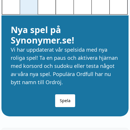
Nya spel på
Synonymer.se!
Vi har uppdaterat vår spelsida med nya
roliga spel! Ta en paus och aktivera hjärnan
med korsord och sudoku eller testa något
av våra nya spel. Populära Ordfull har nu
bytt namn till Ordröj.
Spela