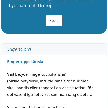
bytt namn till Ordröj.
Spela
Dagens ord
Fingertoppskänsla
Vad betyder
fingertoppskänsla
?
(
bildlig
betydelse)
intuitiv
känsla
för hur man
skall
handla
eller
reagera
i en viss
situation
, för
det väsentliga i ett visst
sammanhang
etcetera
Synonymer till
fingertoppskänsla