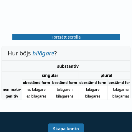
Fortsätt scrolla
Hur böjs
bilägare
?
substantiv
singular
plural
obestämd form
bestämd form
obestämd form
bestämd for
nominativ
en
bilägare
bilägaren
bilägare
bilägarna
genitiv
en
bilägares
bilägarens
bilägares
bilägarnas
Skapa konto