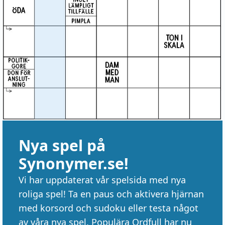
Nya spel på
Synonymer.se!
Vi har uppdaterat vår spelsida med nya
roliga spel! Ta en paus och aktivera hjärnan
med korsord och sudoku eller testa något
av våra nya spel. Populära Ordfull har nu