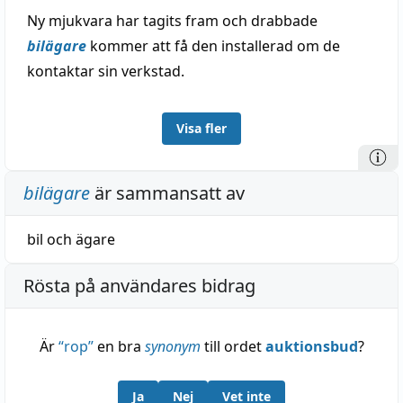
Ny mjukvara har tagits fram och drabbade
bilägare
kommer att få den installerad om de
kontaktar sin verkstad.
Visa fler
bilägare
är sammansatt av
bil
och
ägare
Rösta på användares bidrag
Är
“
rop
”
en bra
synonym
till ordet
auktionsbud
?
Ja
Nej
Vet inte