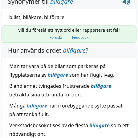
Synonymer till
bilägare
bilist
,
bilåkare
,
bilförare
Vill du föreslå ett nytt ord eller rapportera ett fel?
Föreslå
Feedback
Hur används ordet
bilägare
?
Man tar vara på de bilar som parkeras på
flygplatserna av
bilägare
som har flugit iväg.
Bland annat tvingades frustrerade
bilägare
betrakta sina utbrända fordon.
Många
bilägare
har i förebyggande syfte passat
på att tanka fullt.
Verkstadsbesöket ses av de flesta
bilägare
som ett
nödvändigt ont.