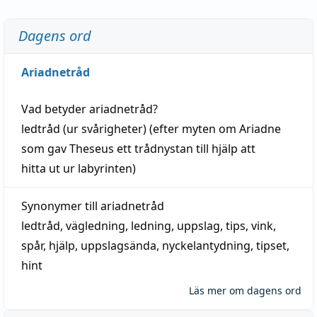
Dagens ord
Ariadnetråd
Vad betyder
ariadnetråd
?
ledtråd
(ur svårigheter) (efter myten om Ariadne
som gav Theseus ett trådnystan till
hjälp
att
hitta
ut ur labyrinten)
Synonymer till
ariadnetråd
ledtråd
,
vägledning
,
ledning
,
uppslag
,
tips
,
vink
,
spår
,
hjälp
,
uppslagsända
, nyckelantydning,
tipset
,
hint
Läs mer om dagens ord