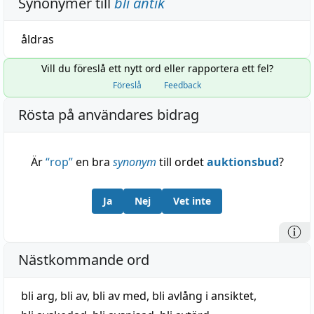
Synonymer till
bli antik
åldras
Vill du föreslå ett nytt ord eller rapportera ett fel?
Föreslå
Feedback
Rösta på användares bidrag
Är
“
rop
”
en bra
synonym
till ordet
auktionsbud
?
Ja
Nej
Vet inte
Nästkommande ord
bli arg
,
bli av
,
bli av med
,
bli avlång i ansiktet
,