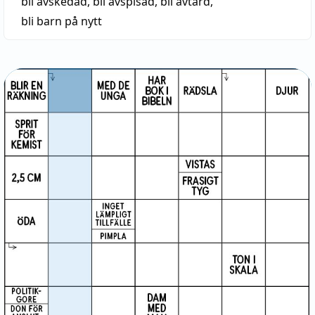
bli avskedad
,
bli avspisad
,
bli avtärd
,
bli barn på nytt