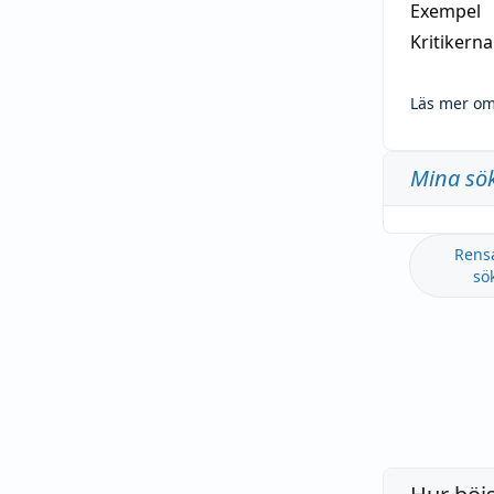
Exempel
Kritikern
Läs mer om
Mina sö
Rens
sö