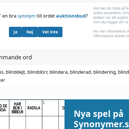
Här kan du rösta på b
andra användare. Dina
”
en bra
synonym
till ordet
auktionsbud
?
hjälper oss att avgöra 
som ska läggas till i o
För mer information, k
Ja
Nej
Vet inte
informations-ikonen n
mmande ord
ms
,
blinddejt
,
blinddörr
,
blindera
,
blinderad
,
blindering
,
blin
ter
Nya spel på
Synonymer.s