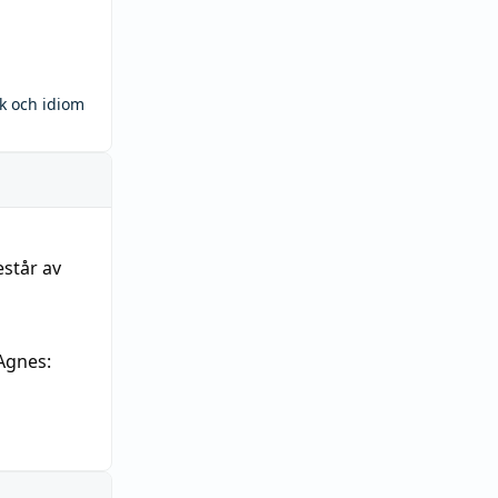
ck och idiom
estår av
Agnes: