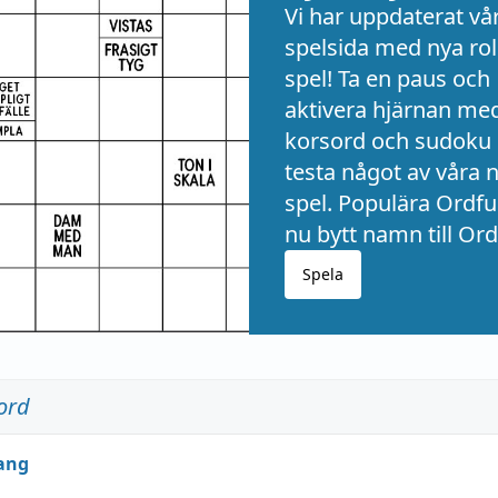
Vi har uppdaterat vå
spelsida med nya rol
spel! Ta en paus och
aktivera hjärnan me
korsord och sudoku 
testa något av våra 
spel. Populära Ordful
nu bytt namn till Ord
Spela
ord
ang