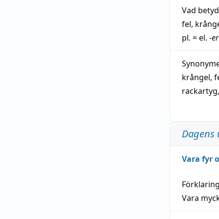
Vad bety
fel
,
krång
pl. = el.
-er
Synonymer
krångel
,
f
rackartyg
Dagens 
Vara fyr
Förklarin
Vara myck