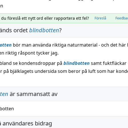
en
l du föreslå ett nytt ord eller rapportera ett fel?
Föreslå
Feedba
änds ordet
blindbotten
?
otten
bör man använda riktiga naturmaterial - och det här
en riktig råspont tycker jag.
ibland se kondensdroppar på
blindbotten
samt fuktfläckar
r på bjälklagets undersida som beror på luft som har kond
tten
är sammansatt av
botten
å användares bidrag