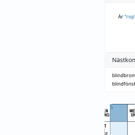
Är
“
rop
Nästko
blindbro
blindföns