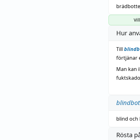
brädbott
Vil
Hur anv
Till
blindb
förtjänar 
Man kan 
fuktskado
blindbo
blind
och
Rösta p