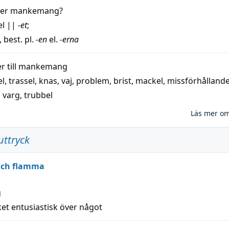
der
mankemang
?
el
||
-et
;
, best. pl.
-en
el.
-erna
 till
mankemang
el
,
trassel
,
knas
,
vaj
,
problem
,
brist
,
mackel
,
missförhålland
,
varg
,
trubbel
Läs mer o
uttryck
 och flamma
g
et entusiastisk över något