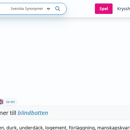
Spel
Kryssh
Svenska Synonymer
sv-en
er till
blindbotten
en
,
durk
,
underdäck
,
logement
,
förläggning
, manskapskvar