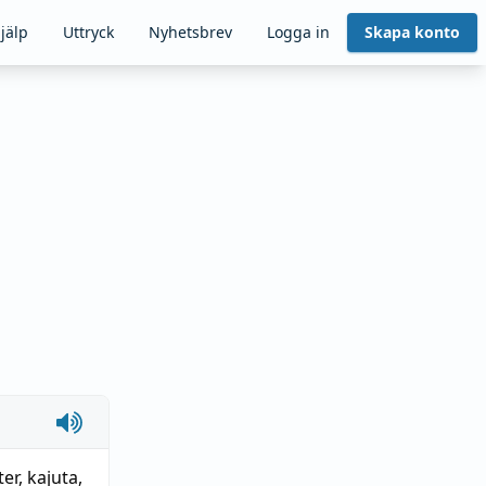
jälp
Uttryck
Nyhetsbrev
Logga in
Skapa konto
ter,
kajuta
,