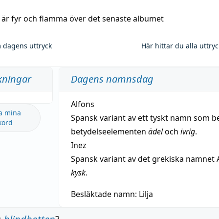
a är fyr och flamma över det senaste albumet
 dagens uttryck
Här hittar du alla uttry
kningar
Dagens namnsdag
Alfons
a mina
Spansk variant av ett tyskt namn som b
kord
betydelseelementen
ädel
och
ivrig
.
Inez
Spansk variant av det grekiska namnet 
kysk
.
Besläktade namn:
Lilja