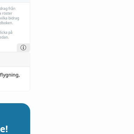
idrag från
 röster
vilka bidrag
rdboken.
licka på
edan.
dflygning
,
e!