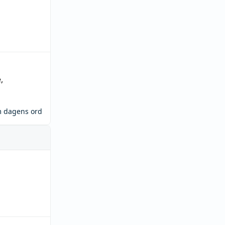
e
,
m dagens ord