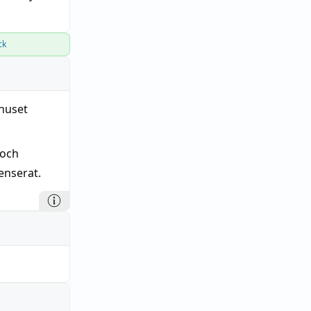
ck
 huset
 och
enserat.