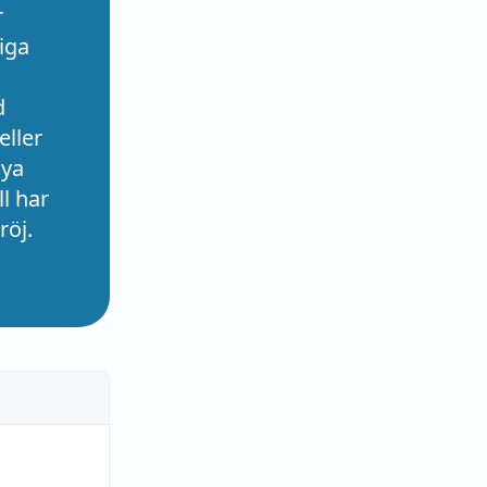
r
iga
d
eller
nya
l har
röj.