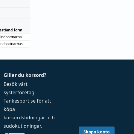
estämd form
lindbottnarna
indbottnarnas
Gillar du korsord?
Besök vårt
systerföretag
Tankesport.se
för att
köpa
korsordstidningar
och
sudokutidningar
.
Skapa konto