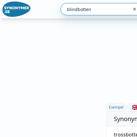
Exempel
Synonym
trossbott