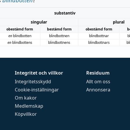
s
blindbotten
?
substantiv
singular
plural
obestämd form
bestämd form
obestämd form
b
en
blindbotten
blindbottnen
blindbottnar
b
en
blindbottens
blindbottnens
blindbottnars
bl
Integritet och villkor
Residuum
Integritetsskydd
Allt om oss
Cookie-inställningar
Annonsera
Om kakor
Medlemskap
Köpvillkor