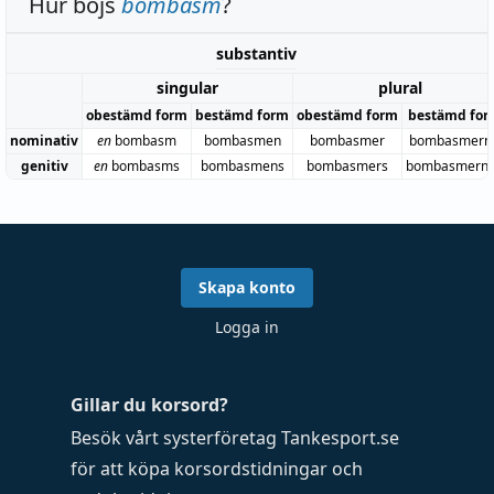
Hur böjs
bombasm
?
substantiv
singular
plural
obestämd form
bestämd form
obestämd form
bestämd for
nominativ
en
bombasm
bombasmen
bombasmer
bombasmern
genitiv
en
bombasms
bombasmens
bombasmers
bombasmern
Skapa konto
Logga in
Gillar du korsord?
Besök vårt systerföretag
Tankesport.se
för att köpa
korsordstidningar
och