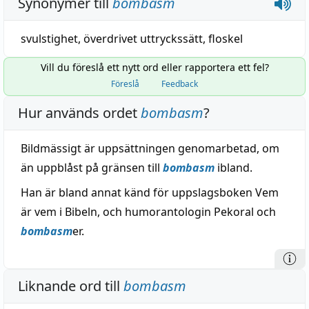
Synonymer till
bombasm
svulstighet
,
överdrivet uttryckssätt
,
floskel
Vill du föreslå ett nytt ord eller rapportera ett fel?
Föreslå
Feedback
Hur används ordet
bombasm
?
Bildmässigt är uppsättningen genomarbetad, om
än uppblåst på gränsen till
bombasm
ibland.
Han är bland annat känd för uppslagsboken Vem
är vem i Bibeln, och humorantologin Pekoral och
bombasm
er.
Liknande ord till
bombasm