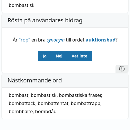
bombastisk
Rösta på användares bidrag
Är
“
rop
”
en bra
synonym
till ordet
auktionsbud
?
Ja
Nej
Vet inte
Nästkommande ord
bombast
,
bombastisk
,
bombastiska fraser
,
bombattack
,
bombattentat
,
bombattrapp
,
bombbälte
,
bombdåd