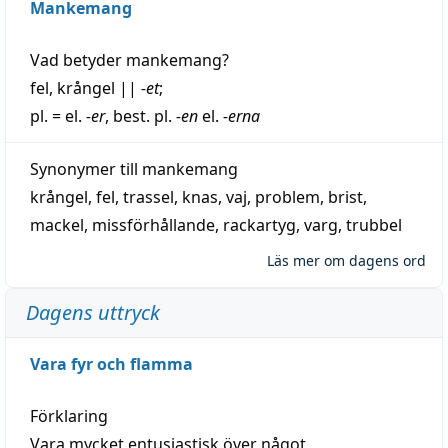
Mankemang
Vad betyder
mankemang
?
fel
,
krångel
||
-et
;
pl. = el.
-er
, best. pl.
-en
el.
-erna
Synonymer till
mankemang
krångel
,
fel
,
trassel
,
knas
,
vaj
,
problem
,
brist
,
mackel
,
missförhållande
,
rackartyg
,
varg
,
trubbel
Läs mer om dagens ord
Dagens uttryck
Vara fyr och flamma
Förklaring
Vara mycket entusiastisk över något