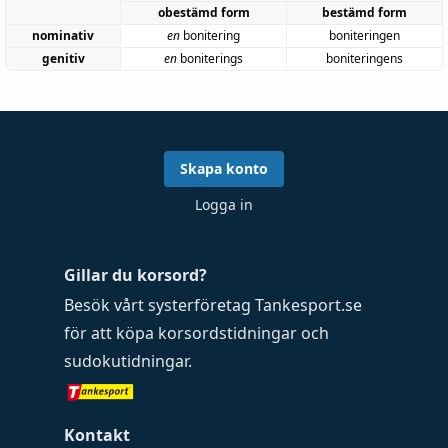
obestämd form
bestämd form
nominativ
en
bonitering
boniteringen
genitiv
en
boniterings
boniteringens
Skapa konto
Logga in
Gillar du korsord?
Besök vårt systerföretag
Tankesport.se
för att köpa
korsordstidningar
och
sudokutidningar
.
Kontakt