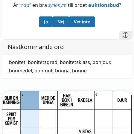
Är
“
rop
”
en bra
synonym
till ordet
auktionsbud
?
Ja
Nej
Vet inte
Nästkommande ord
bonitet
,
bonitetsgrad
,
bonitetsklass
,
bonjour
,
bonmedel
,
bonmot
,
bonna
,
bonne