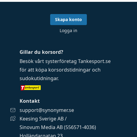
Skapa konto
Logga in
Gillar du korsord?
Besök vårt systerföretag
Tankesport.se
för att köpa
korsordstidningar
och
sudokutidningar
.
Kontakt
support@synonymer.se
Keesing Sverige AB /
Sinovum Media AB (556571-4036)
Holländargatan 23