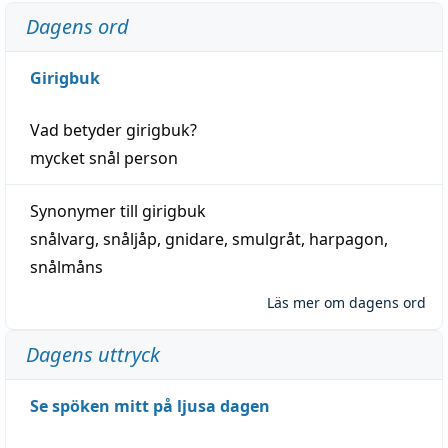
Dagens ord
Girigbuk
Vad betyder
girigbuk
?
mycket
snål
person
Synonymer till
girigbuk
snålvarg
,
snåljåp
,
gnidare
,
smulgråt
,
harpagon
,
snålmåns
Läs mer om dagens ord
Dagens uttryck
Se spöken mitt på ljusa dagen