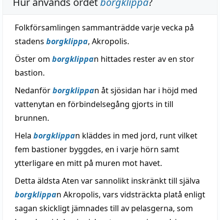
Hur används ordet
borgklippa
?
Folkförsamlingen sammanträdde varje vecka på
stadens
borgklippa
, Akropolis.
Öster om
borgklippa
n hittades rester av en stor
bastion.
Nedanför
borgklippa
n åt sjösidan har i höjd med
vattenytan en förbindelsegång gjorts in till
brunnen.
Hela
borgklippa
n kläddes in med jord, runt vilket
fem bastioner byggdes, en i varje hörn samt
ytterligare en mitt på muren mot havet.
Detta äldsta Aten var sannolikt inskränkt till själva
borgklippa
n Akropolis, vars vidsträckta platå enligt
sagan skickligt jämnades till av pelasgerna, som