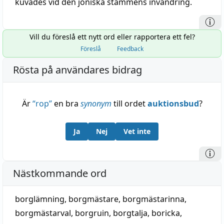
kuvades vid den joniska stammens invandring.
Vill du föreslå ett nytt ord eller rapportera ett fel?
Föreslå
Feedback
Rösta på användares bidrag
Är
“
rop
”
en bra
synonym
till ordet
auktionsbud
?
Ja
Nej
Vet inte
Nästkommande ord
borglämning
,
borgmästare
,
borgmästarinna
,
borgmästarval
,
borgruin
,
borgtalja
,
boricka
,