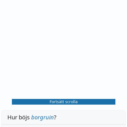
Fortsätt scrolla
Hur böjs
borgruin
?