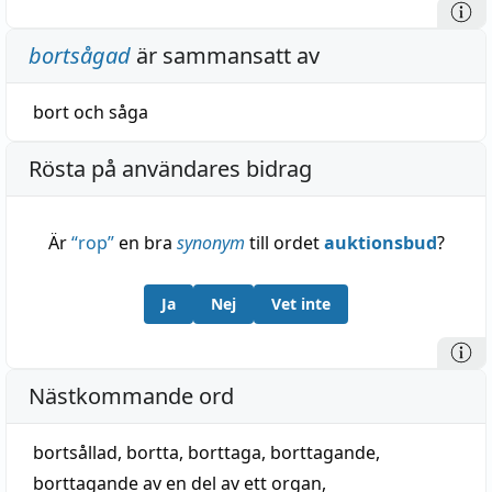
bortsågad
är sammansatt av
bort
och
såga
Rösta på användares bidrag
Är
“
rop
”
en bra
synonym
till ordet
auktionsbud
?
Ja
Nej
Vet inte
Nästkommande ord
bortsållad
,
bortta
,
borttaga
,
borttagande
,
borttagande av en del av ett organ
,