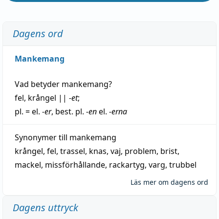
Dagens ord
Mankemang
Vad betyder
mankemang
?
fel
,
krångel
||
-et
;
pl. = el.
-er
, best. pl.
-en
el.
-erna
Synonymer till
mankemang
krångel
,
fel
,
trassel
,
knas
,
vaj
,
problem
,
brist
,
mackel
,
missförhållande
,
rackartyg
,
varg
,
trubbel
Läs mer om dagens ord
Dagens uttryck