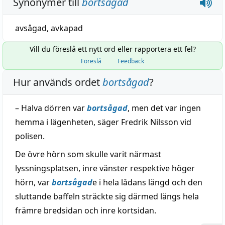
Synonymer till
bortsågad
avsågad
,
avkapad
Vill du föreslå ett nytt ord eller rapportera ett fel?
Föreslå
Feedback
Hur används ordet
bortsågad
?
– Halva dörren var
bortsågad
, men det var ingen
hemma i lägenheten, säger Fredrik Nilsson vid
polisen.
De övre hörn som skulle varit närmast
lyssningsplatsen, inre vänster respektive höger
hörn, var
bortsågad
e i hela lådans längd och den
sluttande baffeln sträckte sig därmed längs hela
främre bredsidan och inre kortsidan.