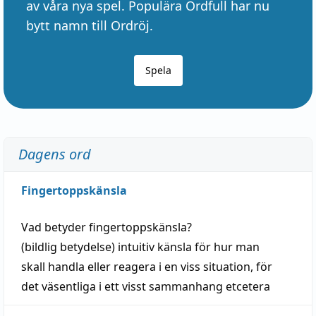
av våra nya spel. Populära Ordfull har nu
bytt namn till Ordröj.
Spela
Dagens ord
Fingertoppskänsla
Vad betyder
fingertoppskänsla
?
(
bildlig
betydelse)
intuitiv
känsla
för hur man
skall
handla
eller
reagera
i en viss
situation
, för
det väsentliga i ett visst
sammanhang
etcetera