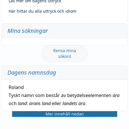
Läs mer om dagens uttryck
Här hittar du alla uttryck och idiom
Mina sökningar
Rensa mina
sökord
Dagens namnsdag
Roland
Tyskt namn som består av betydelseelementen
ära
och
land
:
ärans land
eller
landets ära
.
Mer innehåll nedan