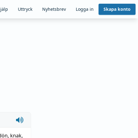
jälp
Uttryck
Nyhetsbrev
Logga in
Skapa konto
dön
,
knak
,