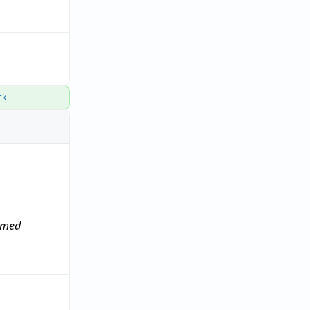
ck
 med