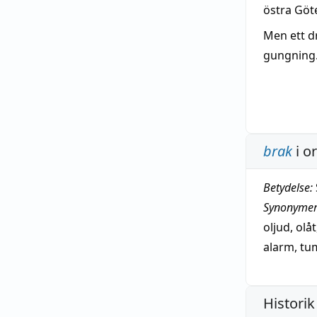
östra Göt
Men ett d
gungning
brak
i o
Betydelse:
Synonymer
oljud
,
olåt
alarm
,
tu
Historik