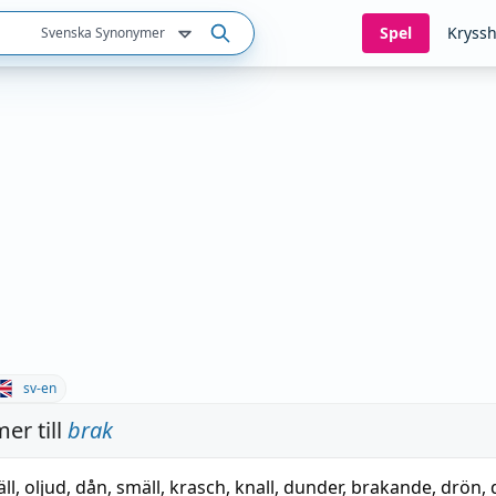
Spel
Kryssh
Svenska Synonymer
sv-en
er till
brak
äll
,
oljud
,
dån
,
smäll
,
krasch
,
knall
,
dunder
,
brakande
,
drön
,