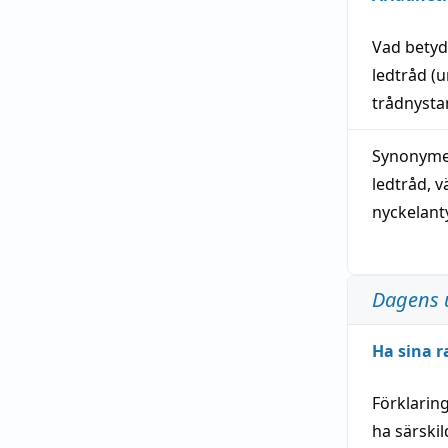
Vad bety
ledtråd
(u
trådnystan
Synonymer
ledtråd
,
v
nyckelant
Dagens 
Ha sina r
Förklarin
ha särski