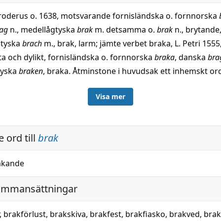
hroderus o. 1638, motsvarande fornisländska o. fornnorska
ag
n., medellågtyska
brak
m. detsamma o.
brak
n., brytande
tyska
brach
m., brak, larm; jämte verbet braka, L. Petri 1555,
ta och dylikt, fornisländska o. fornnorska
braka
, danska
bra
tyska
braken
, braka. Åtminstone i huvudsak ett inhemskt ord
rh. till urgermanska
*brekan
, bryta (se bråka 1, 2 o. bräcka), 
Visa mer
 med latin
frāgor
, brak, latin
frango
(med presensbildande
n
)
bhraj
, brytande, osv.; egentligen ljudhärmande: beträffande 
'braka' o. 'bryta' jämför brista. Se för övrigt brakved.
 ord till
brak
akande
ammansättningar
,
brakförlust
,
brakskiva
,
brakfest
,
brakfiasko
,
brakved
,
brak