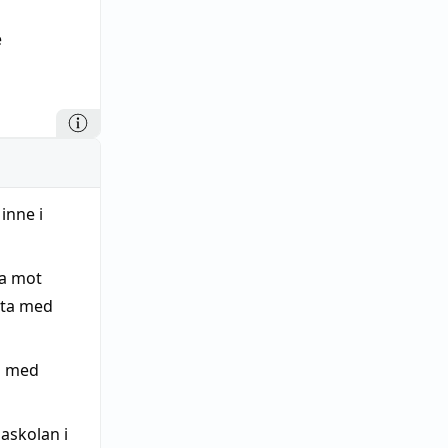
e
inne i
na mot
lta med
n med
askolan i