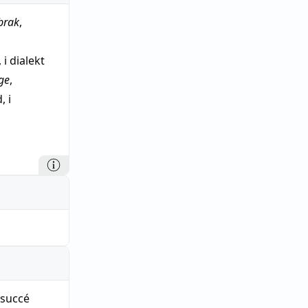
brak
,
,
 i dialekt
ge
,
, i
o.
, bryter,
betyd.-
succé