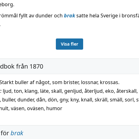
eborg.
römmål fyllt av dunder och
brak
satte hela Sverige i brons
.
Visa fler
rdbok från 1870
Starkt buller af något, som brister, lossnar, krossas.
:
ljud
,
ton
,
klang
,
läte
,
skall
,
genljud
,
återljud
,
eko
,
återskall
,
,
buller
,
dunder
,
dån
,
dön
,
gny
,
kny
,
knall
,
skräll
,
smäll
,
sorl
,
s
mult
,
väsen
,
oväsen
,
humor
 för
brak