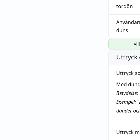
tordön
Användar
duns
Vil
Uttryck 
Uttryck s
Med dund
Betydelse:
Exempel: "
dunder och
Uttryck m