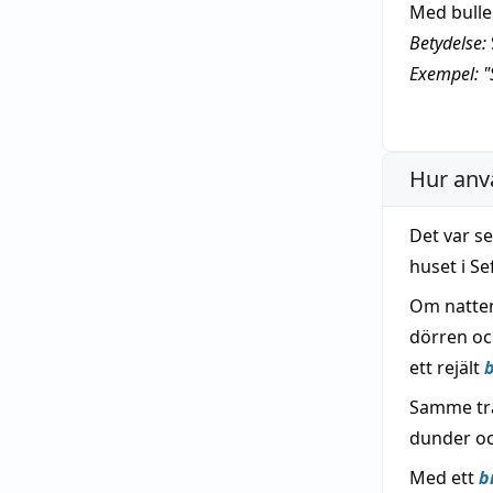
Med bulle
Betydelse:
Exempel: "
Hur anv
Det var s
huset i Se
Om natten
dörren oc
ett rejält
Samme trä
dunder o
Med ett
b