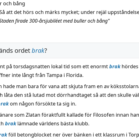
r och bång
Så att det hörs och märks mycket; under rejäl uppståndels
Staden firade 300-årsjubiléet med buller och bång"
änds ordet
brak
?
ent på torsdagsnatten lokal tid som ett enormt
brak
hördes 
ffner inte långt från Tampa i Florida.
 hade man bara för vana att skjuta fram en av köksstolar
h låta den stå lutad mot dörrhandtaget så att den skulle vä
brak
om någon försökte ta sig in.
nare som Zlatan föraktfullt kallade för Filosofen innan ha
ch
brak
lämnade världens bästa klubb.
rak
föll betongblocket ner över bänken i ett klassrum i Torp