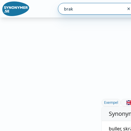
Exempel
Synonym
buller
,
skr