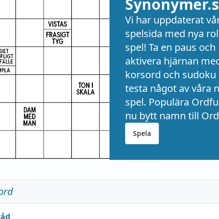
Synonymer.s
Vi har uppdaterat vå
spelsida med nya rol
spel! Ta en paus och
aktivera hjärnan me
korsord och sudoku 
testa något av våra 
spel. Populära Ordful
nu bytt namn till Ord
Spela
ord
råd