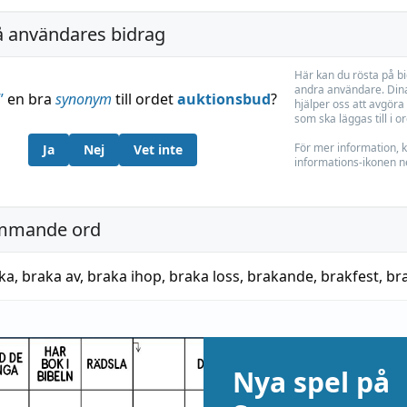
å användares bidrag
Här kan du rösta på b
andra användare. Dina
”
en bra
synonym
till ordet
auktionsbud
?
hjälper oss att avgöra 
som ska läggas till i o
För mer information, k
Ja
Nej
Vet inte
informations-ikonen n
mmande ord
ka
,
braka av
,
braka ihop
,
braka loss
,
brakande
,
brakfest
,
br
Nya spel på