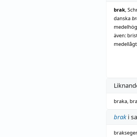
brak
, Sc
danska
br
medelhög
även: bris
medellåg
avljudsfö
besläktat
sanskrit
-
växlingen 
Liknande
braka
,
br
brak
i s
brakseger