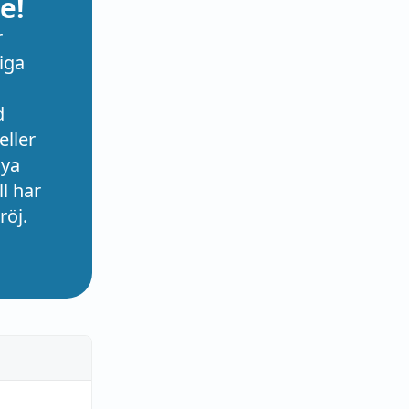
e!
r
iga
d
eller
nya
l har
röj.