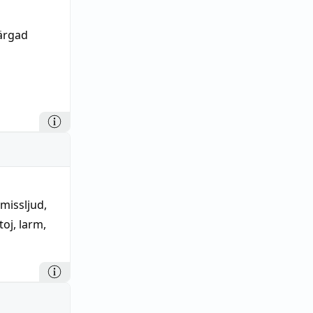
färgad
missljud
,
toj
,
larm
,