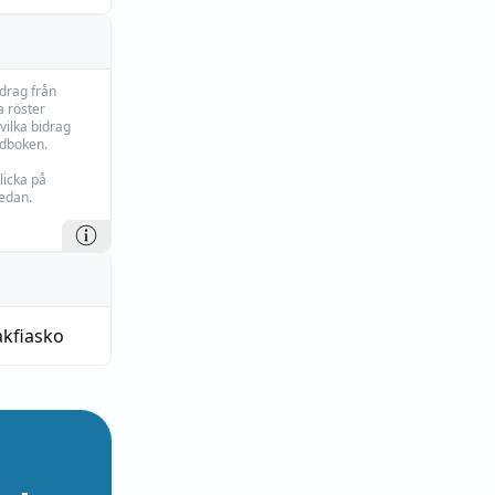
idrag från
 röster
vilka bidrag
rdboken.
licka på
edan.
akfiasko