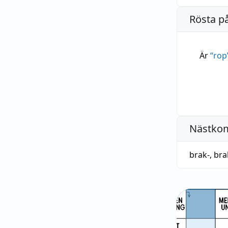
Rösta p
Är
“
rop
Nästko
brak-
,
bra