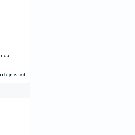
t
ända
,
m dagens ord