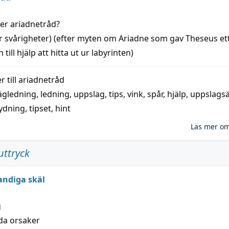
der
ariadnetråd
?
r svårigheter) (efter myten om Ariadne som gav Theseus et
 till
hjälp
att
hitta
ut ur labyrinten)
 till
ariadnetråd
ägledning
,
ledning
,
uppslag
,
tips
,
vink
,
spår
,
hjälp
,
uppslags
ydning,
tipset
,
hint
Läs mer o
uttryck
andiga skäl
g
lda orsaker