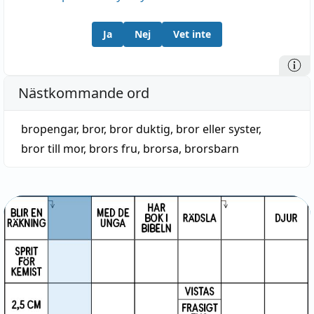
Ja
Nej
Vet inte
Nästkommande ord
bropengar
,
bror
,
bror duktig
,
bror eller syster
,
bror till mor
,
brors fru
,
brorsa
,
brorsbarn