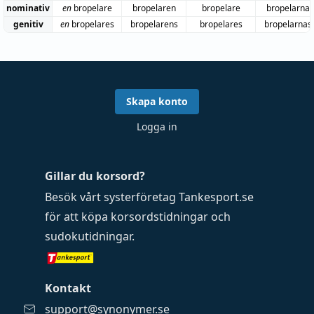
nominativ
en
bropelare
bropelaren
bropelare
bropelarna
genitiv
en
bropelares
bropelarens
bropelares
bropelarnas
Skapa konto
Logga in
Gillar du korsord?
Besök vårt systerföretag
Tankesport.se
för att köpa
korsordstidningar
och
sudokutidningar
.
Kontakt
support@synonymer.se