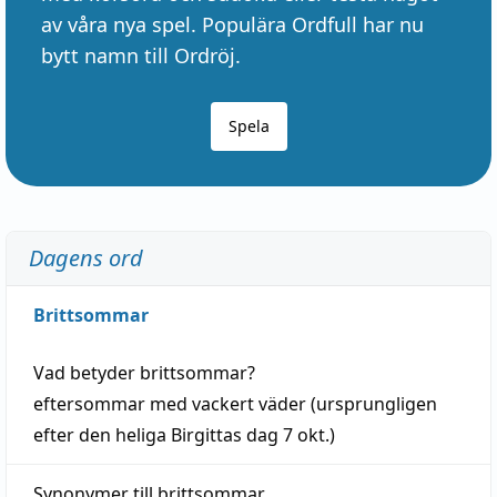
av våra nya spel. Populära Ordfull har nu
bytt namn till Ordröj.
Spela
Dagens ord
Brittsommar
Vad betyder
brittsommar
?
eftersommar
med
vackert
väder
(
ursprungligen
efter den heliga Birgittas
dag
7 okt.)
Synonymer till
brittsommar