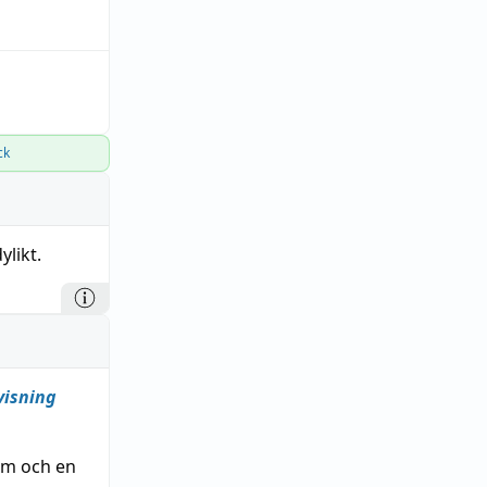
ck
ylikt.
visning
lam och en