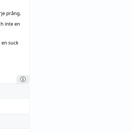
rje prång.
h inte en
d en suck