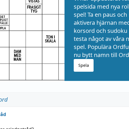
spelsida med nya rol
spel! Ta en paus och
aktivera hjärnan me
korsord och sudoku 
testa något av våra 
spel. Populära Ordful
nu bytt namn till Ord
Spela
ord
råd