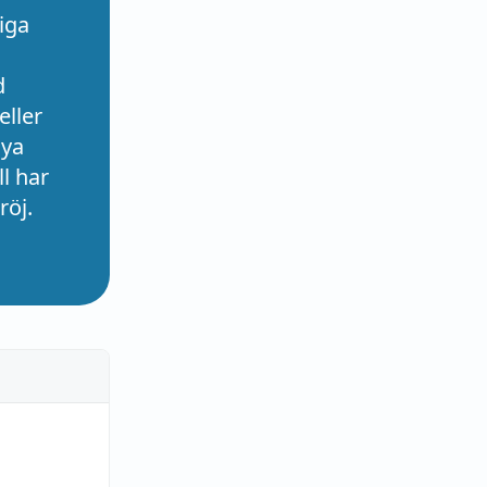
iga
d
eller
nya
l har
röj.