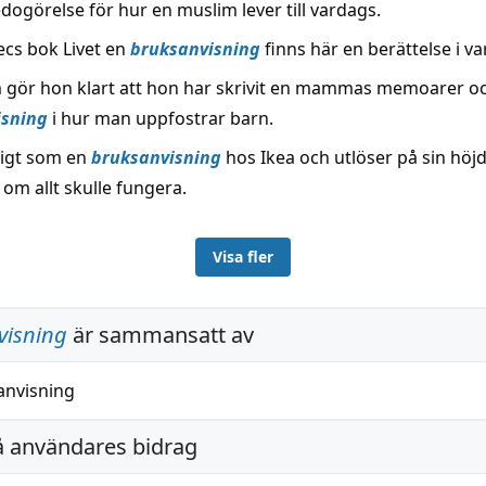
edogörelse för hur en muslim lever till vardags.
ecs bok Livet en
bruksanvisning
finns här en berättelse i va
gör hon klart att hon har skrivit en mammas memoarer oc
isning
i hur man uppfostrar barn.
xigt som en
bruksanvisning
hos Ikea och utlöser på sin höj
 om allt skulle fungera.
Visa fler
visning
är sammansatt av
anvisning
å användares bidrag