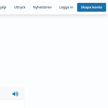
jälp
Uttryck
Nyhetsbrev
Logga in
Skapa konto