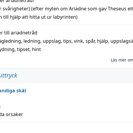
der
ariadnetråd
?
r svårigheter) (efter myten om Ariadne som gav Theseus et
 till
hjälp
att
hitta
ut ur labyrinten)
 till
ariadnetråd
ägledning
,
ledning
,
uppslag
,
tips
,
vink
,
spår
,
hjälp
,
uppslags
ydning,
tipset
,
hint
Läs mer o
uttryck
andiga skäl
g
lda orsaker