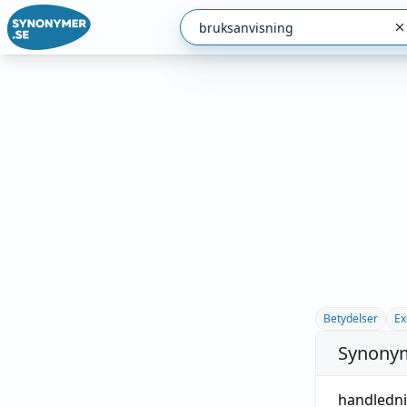
Betydelser
Ex
Synonym
handledn