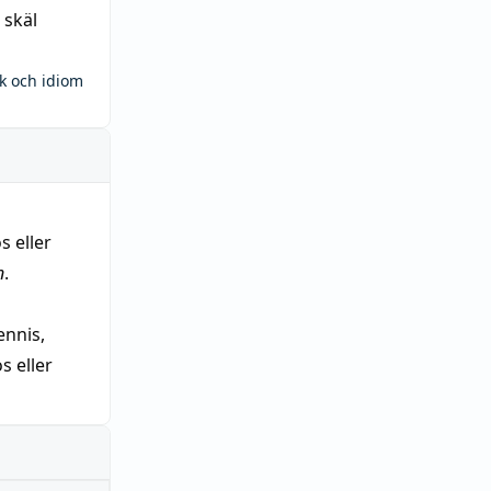
 skäl
ck och idiom
s eller
n
.
nnis,
 eller