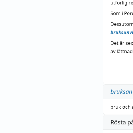
utförlig r
Som i Per
Dessutom 
bruksanv
Det är se
av lättnad
bruksan
bruk
och
Rösta p