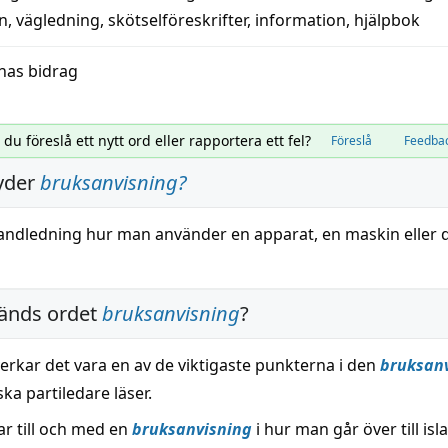
on
,
vägledning
,
skötselföreskrifter
,
information
,
hjälpbok
nas bidrag
l du föreslå ett nytt ord eller rapportera ett fel?
Föreslå
Feedba
yder
bruksanvisning
?
andledning
hur man använder en
apparat
, en
maskin
eller d
änds ordet
bruksanvisning
?
erkar det vara en av de viktigaste punkterna i den
bruksan
a partiledare läser.
r till och med en
bruksanvisning
i hur man går över till is