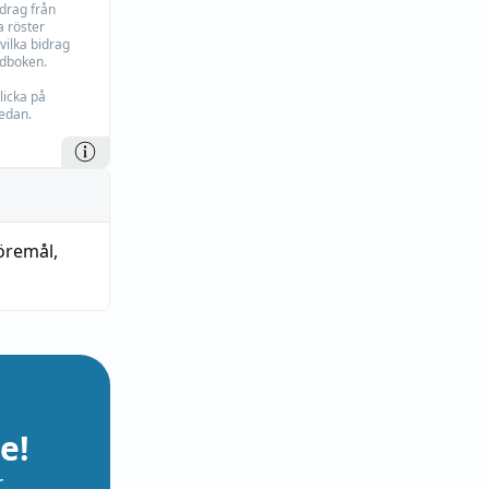
idrag från
 röster
vilka bidrag
rdboken.
licka på
edan.
öremål
,
e!
r