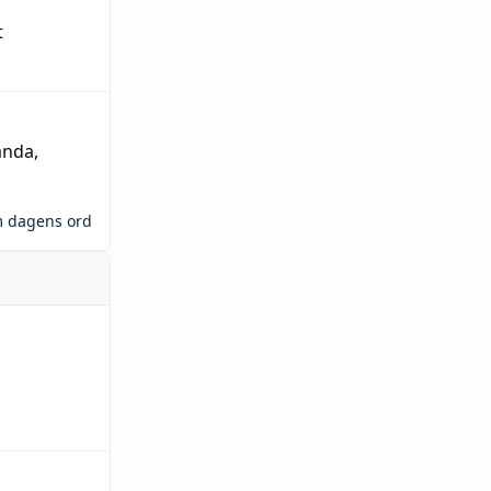
t
ända
,
m dagens ord