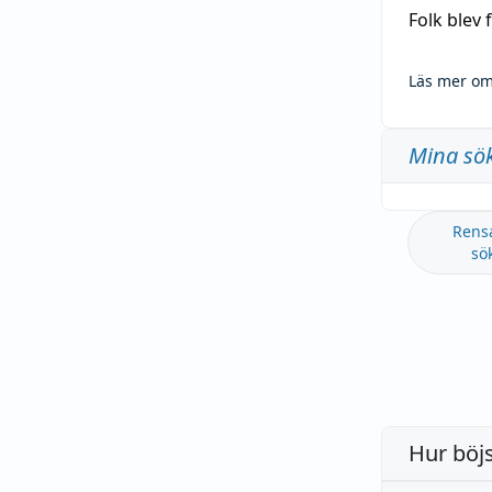
Folk blev
Läs mer om
Mina sö
Rens
sö
Hur böj