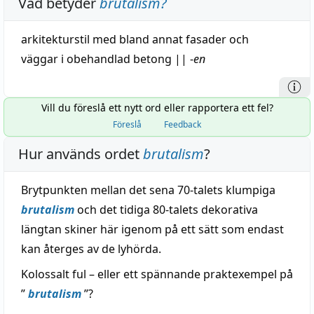
Vad betyder
brutalism
?
arkitekturstil med bland annat fasader och
väggar i
obehandlad
betong
||
-
en
Vill du föreslå ett nytt ord eller rapportera ett fel?
Föreslå
Feedback
Hur används ordet
brutalism
?
Brytpunkten mellan det sena 70-talets klumpiga
brutalism
och det tidiga 80-talets dekorativa
längtan skiner här igenom på ett sätt som endast
kan återges av de lyhörda.
Kolossalt ful – eller ett spännande praktexempel på
”
brutalism
”?