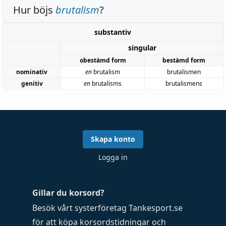
Hur böjs
brutalism
?
substantiv
singular
obestämd form
bestämd form
nominativ
en
brutalism
brutalismen
genitiv
en
brutalisms
brutalismens
Skapa konto
Logga in
Gillar du korsord?
Besök vårt systerföretag
Tankesport.se
för att köpa
korsordstidningar
och