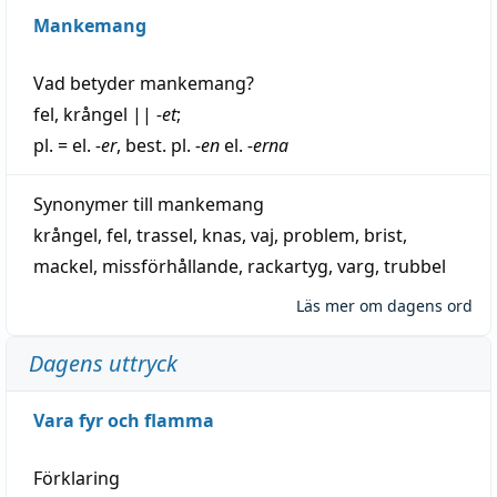
Mankemang
Vad betyder
mankemang
?
fel
,
krångel
||
-et
;
pl. = el.
-er
, best. pl.
-en
el.
-erna
Synonymer till
mankemang
krångel
,
fel
,
trassel
,
knas
,
vaj
,
problem
,
brist
,
mackel
,
missförhållande
,
rackartyg
,
varg
,
trubbel
Läs mer om dagens ord
Dagens uttryck
Vara fyr och flamma
Förklaring