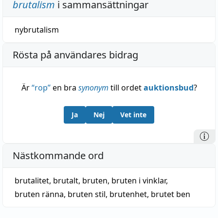
brutalism
i sammansättningar
nybrutalism
Rösta på användares bidrag
Är
“
rop
”
en bra
synonym
till ordet
auktionsbud
?
Ja
Nej
Vet inte
Nästkommande ord
brutalitet
,
brutalt
,
bruten
,
bruten i vinklar
,
bruten ränna
,
bruten stil
,
brutenhet
,
brutet ben