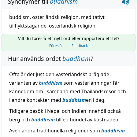
Synonymer till
buddhism
buddism
,
österländsk
religion
,
meditativt
tillflyktstagande
,
österländsk
religion
Vill du föreslå ett nytt ord eller rapportera ett fel?
Föreslå
Feedback
Hur används ordet
buddhism
?
Ofta är det just den västerländskt präglade
varianten av
buddhism
som västerlänningar får
kännedom om i samband med Thailandsresor och
i andra kontakter med
buddhism
en i dag.
Tidigare besök i Nepal och Indien innehöll också
berg och
buddhism
till en tiondel av kostnaden.
Även andra traditionella religioner som
buddhism