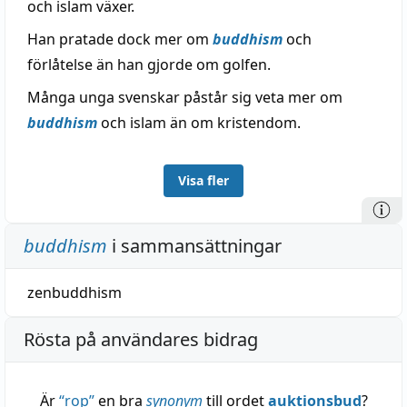
och islam växer.
Han pratade dock mer om
buddhism
och
förlåtelse än han gjorde om golfen.
Många unga svenskar påstår sig veta mer om
buddhism
och islam än om kristendom.
Visa fler
buddhism
i sammansättningar
zenbuddhism
Rösta på användares bidrag
Är
“
rop
”
en bra
synonym
till ordet
auktionsbud
?