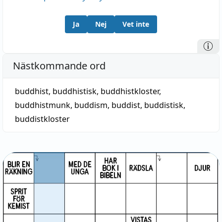
Ja
Nej
Vet inte
Nästkommande ord
buddhist
,
buddhistisk
,
buddhistkloster
,
buddhistmunk
,
buddism
,
buddist
,
buddistisk
,
buddistkloster