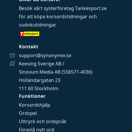
Besök vårt systerföretag
Tankesport.se
för att köpa
korsordstidningar
och
sudokutidningar
.
Kontakt
support@synonymer.se
Keesing Sverige AB /
Sinovum Media AB (556571-4036)
Holländargatan 23
111 60 Stockholm
Funktioner
Korsordshjälp
Ordspel
Uttryck och ordspråk
Föreslå nytt ord