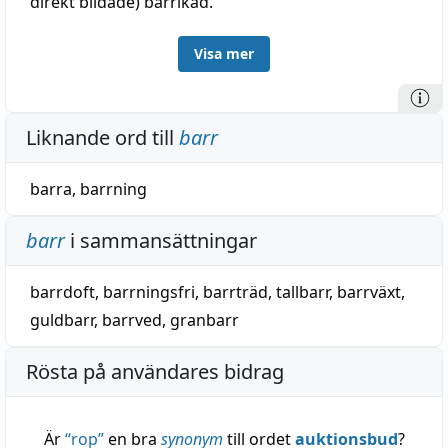
direkt bildade) barrikad.
2.
barr
, på träd., fornsvenska
bar
= fornisländska o.
Visa mer
fornnorska
barr
, danska
bar
, av urgermanska
*barz-
, till den rot, som uppträder i barsk o., med
avljud, i borre, borste med flera ord med en
Liknande ord till
barr
grundbetydelse av något borstigt eller skrovligt.
barra
,
barrning
Jämför bark 2. Besläktat är nog även fornisländska
o. fornnorska
barr
, korn = latin
far
, spelt; se under
barr
i sammansättningar
bjugg slutet.
barrdoft
,
barrningsfri
,
barrträd
,
tallbarr
,
barrväxt
,
guldbarr
,
barrved
,
granbarr
Rösta på användares bidrag
Är
“
rop
”
en bra
synonym
till ordet
auktionsbud
?