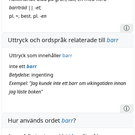
barrträd
||
-
et
;
pl. =, best. pl. -
en
Uttryck och ordspråk relaterade till
barr
Uttryck som innehåller
barr
inte ett
barr
Betydelse:
ingenting
Exempel: "Jag kunde inte ett barr om vikingatiden innan
jag läste boken"
Hur används ordet
barr
?