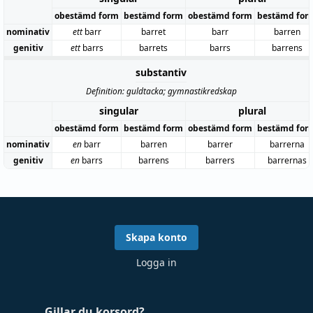
obestämd form
bestämd form
obestämd form
bestämd for
nominativ
ett
barr
barret
barr
barren
genitiv
ett
barrs
barrets
barrs
barrens
substantiv
Definition: guldtacka; gymnastikredskap
singular
plural
obestämd form
bestämd form
obestämd form
bestämd for
nominativ
en
barr
barren
barrer
barrerna
genitiv
en
barrs
barrens
barrers
barrernas
Skapa konto
Logga in
Gillar du korsord?