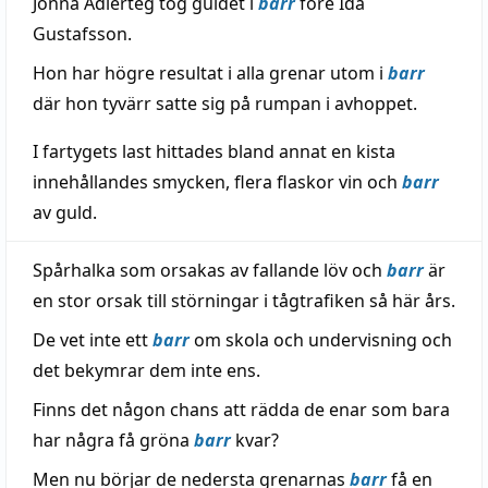
Jonna Adlerteg tog guldet i
barr
före Ida
Gustafsson.
Hon har högre resultat i alla grenar utom i
barr
där hon tyvärr satte sig på rumpan i avhoppet.
I fartygets last hittades bland annat en kista
innehållandes smycken, flera flaskor vin och
barr
av guld.
Spårhalka som orsakas av fallande löv och
barr
är
en stor orsak till störningar i tågtrafiken så här års.
De vet inte ett
barr
om skola och undervisning och
det bekymrar dem inte ens.
Finns det någon chans att rädda de enar som bara
har några få gröna
barr
kvar?
Men nu börjar de nedersta grenarnas
barr
få en