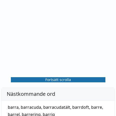
Fortsätt scrolla
Nästkommande ord
barra
,
barracuda
,
barracudatält
,
barrdoft
,
barre
,
barrel
,
barrering
,
barrig