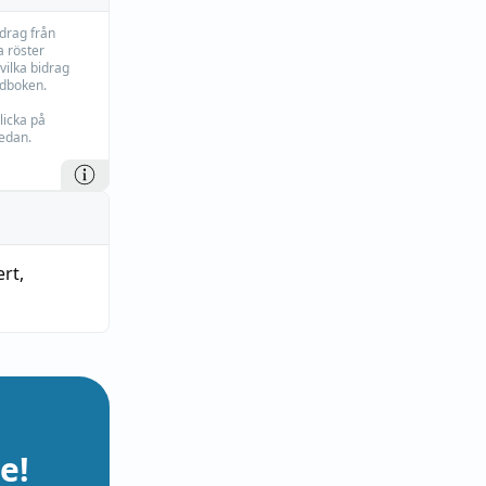
idrag från
 röster
vilka bidrag
rdboken.
licka på
edan.
ert
,
e!