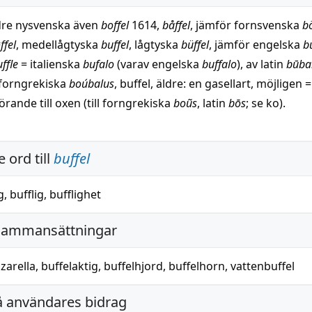
ldre nysvenska även
boffel
1614,
båffel
, jämför fornsvenska
bö
ffel
, medellågtyska
buffel
, lågtyska
büffel
, jämför engelska
b
ffle
= italienska
bufalo
(varav engelska
buffalo
), av latin
būba
v forngrekiska
boúbalus
, buffel, äldre: en gasellart, möjligen =
hörande till oxen (till forngrekiska
boũs
, latin
bōs
; se ko).
 ord till
buffel
g
,
bufflig
,
bufflighet
sammansättningar
zarella
,
buffelaktig
,
buffelhjord
,
buffelhorn
,
vattenbuffel
å användares bidrag