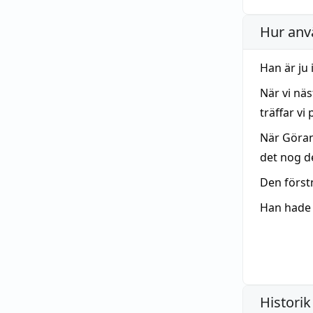
Hur anv
Han är ju
När vi nä
träffar vi 
När Göran
det nog de
Den förs
Han hade 
Historik