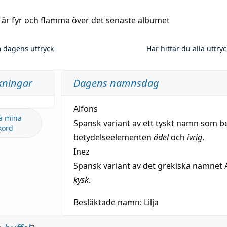
a är fyr och flamma över det senaste albumet
 dagens uttryck
Här hittar du alla uttry
kningar
Dagens namnsdag
Alfons
a mina
Spansk variant av ett tyskt namn som b
kord
betydelseelementen
ädel
och
ivrig
.
Inez
Spansk variant av det grekiska namnet 
kysk
.
Besläktade namn:
Lilja