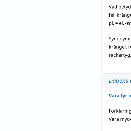
Vad bety
fel
,
krång
pl. = el.
-er
Synonymer
krångel
,
f
rackartyg
Dagens 
Vara fyr
Förklarin
Vara myck