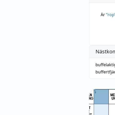
Är
“
rop
Nästko
buffelakti
buffertfjä