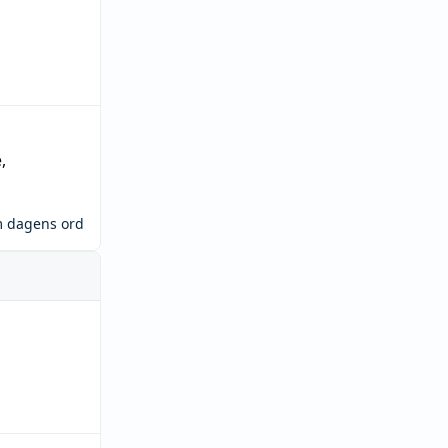
e
,
m dagens ord