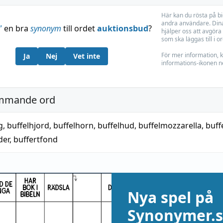
Här kan du rösta på b
andra användare. Dina
”
en bra
synonym
till ordet
auktionsbud
?
hjälper oss att avgöra 
som ska läggas till i o
För mer information, k
Ja
Nej
Vet inte
informations-ikonen n
mmande ord
g
,
buffelhjord
,
buffelhorn
,
buffelhud
,
buffelmozzarella
,
buff
der
,
buffertfond
Nya spel på
Synonymer.s