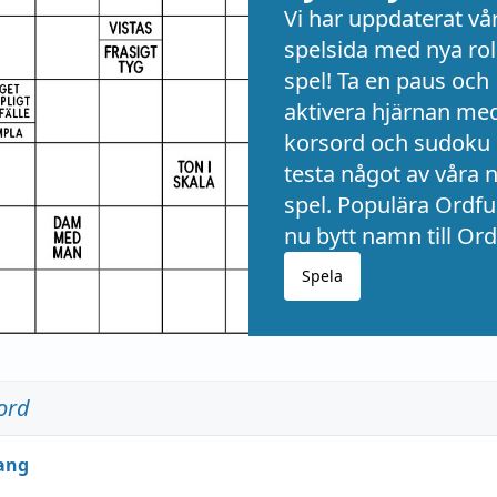
Vi har uppdaterat vå
spelsida med nya rol
spel! Ta en paus och
aktivera hjärnan me
korsord och sudoku 
testa något av våra 
spel. Populära Ordful
nu bytt namn till Ord
Spela
ord
ang