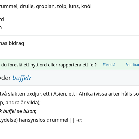
rummel
,
drulle
,
grobian
,
tölp
,
luns
,
knöl
rd
n
nas bidrag
l du föreslå ett nytt ord eller rapportera ett fel?
Föreslå
Feedba
yder
buffel
?
två släkten
oxdjur
, ett i Asien, ett i Afrika (vissa arter hålls 
ap
, andra är vilda);
k
buffel
se
bison
;
tydelse)
hänsynslös
drummel
||
-
n
;