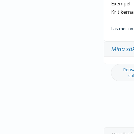
Exempel
Kritikern
Läs mer om
Mina sö
Rens
sö