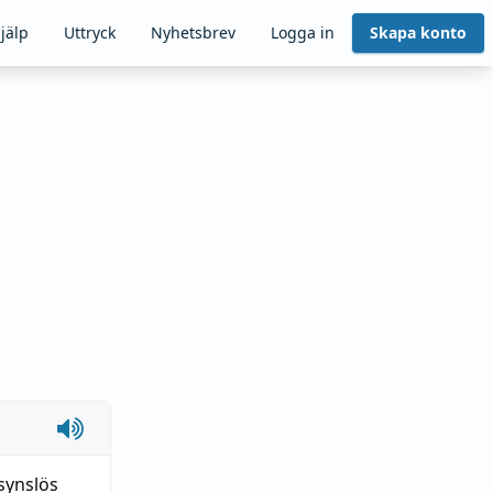
jälp
Uttryck
Nyhetsbrev
Logga in
Skapa konto
synslös