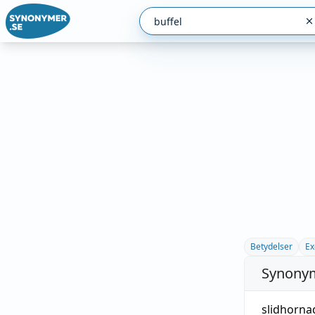
Betydelser
Ex
Synonym
slidhornad