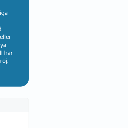
r
iga
d
eller
nya
l har
röj.