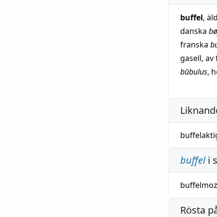
buffel
, ä
danska
bø
franska
bu
gasell, a
būbulus
, 
Liknande
buffelakti
buffel
i 
buffelmoz
Rösta p