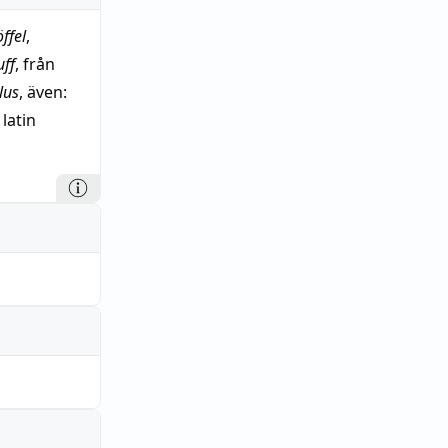
ffel
,
uff
, från
lus
, även:
 latin