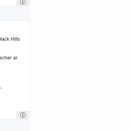
ack Hills
ischer är
.