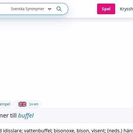
Spel
Kryssh
Svenska Synonymer
empel
sv-en
er till
buffel
 idisslare
;
vattenbuffel
;
bisonoxe
,
bison
,
visent
; (neds.)
hän