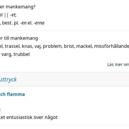
der
mankemang
?
el
||
-et
;
, best. pl.
-en
el.
-erna
 till
mankemang
el
,
trassel
,
knas
,
vaj
,
problem
,
brist
,
mackel
,
missförhålland
,
varg
,
trubbel
Läs mer o
uttryck
 och flamma
g
et entusiastisk över något