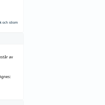
ck och idiom
estår av
Agnes: