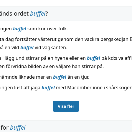
änds ordet
buffel
?
 ingen
buffel
som kör över folk.
sta dag fortsätter västerut genom den vackra bergskedjan Bl
på en vild
buffel
vid vägkanten.
 Hägglund stirrar på en hyena eller en
buffel
på kd:s valaff
n förvridna bilden av en väljare han stirrar på.
tnämnde liknade mer en
buffel
än en tjur.
ingen lust att jaga
buffel
med Macomber inne i snårskogen
Visa fler
 för
buffel