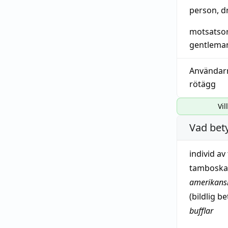
person
,
d
motsatso
gentlema
Användar
rötägg
Vil
Vad bet
individ
av 
tambosk
amerikans
(
bildlig
be
bufflar