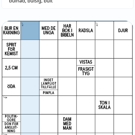
bulnad
,
bulsig
,
bult