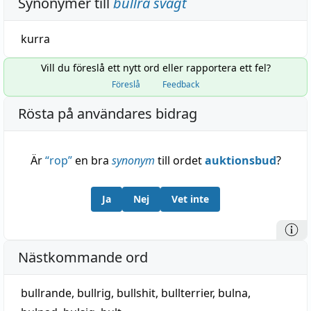
Synonymer till
bullra svagt
kurra
Vill du föreslå ett nytt ord eller rapportera ett fel?
Föreslå
Feedback
Rösta på användares bidrag
Är
“
rop
”
en bra
synonym
till ordet
auktionsbud
?
Ja
Nej
Vet inte
Nästkommande ord
bullrande
,
bullrig
,
bullshit
,
bullterrier
,
bulna
,