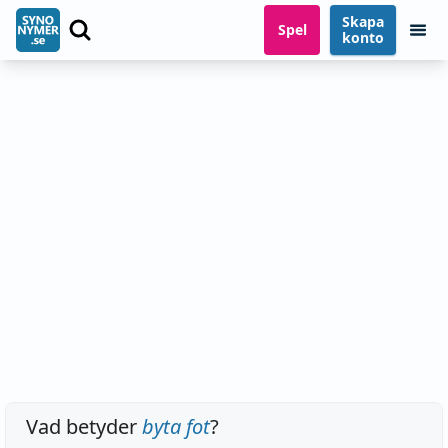
Skapa
Spel
konto
Vad betyder
byta fot
?