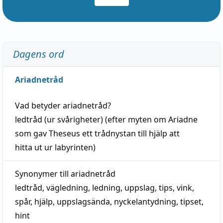
Dagens ord
Ariadnetråd
Vad betyder
ariadnetråd
?
ledtråd
(ur svårigheter) (efter myten om Ariadne
som gav Theseus ett trådnystan till
hjälp
att
hitta
ut ur labyrinten)
Synonymer till
ariadnetråd
ledtråd
,
vägledning
,
ledning
,
uppslag
,
tips
,
vink
,
spår
,
hjälp
,
uppslagsända
, nyckelantydning,
tipset
,
hint