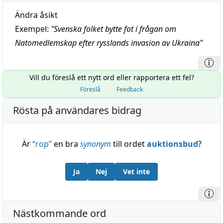
Ändra åsikt
Exempel:
"
Svenska folket bytte fot i frågan om
Natomedlemskap efter rysslands invasion av Ukraina
"
Vill du föreslå ett nytt ord eller rapportera ett fel?
Föreslå
Feedback
Rösta på användares bidrag
Är
“
rop
”
en bra
synonym
till ordet
auktionsbud
?
Ja
Nej
Vet inte
Nästkommande ord