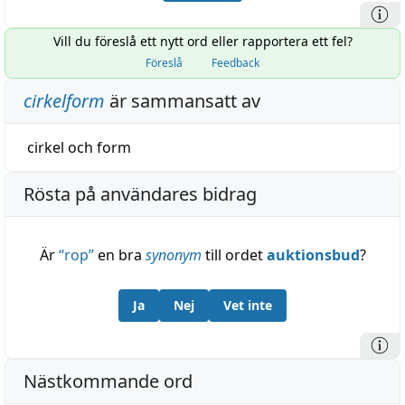
Vill du föreslå ett nytt ord eller rapportera ett fel?
Föreslå
Feedback
cirkelform
är sammansatt av
cirkel
och
form
Rösta på användares bidrag
Är
“
rop
”
en bra
synonym
till ordet
auktionsbud
?
Ja
Nej
Vet inte
Nästkommande ord