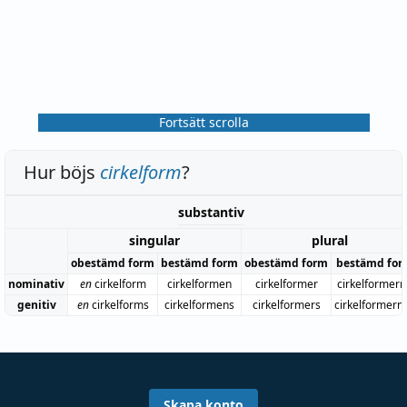
Fortsätt scrolla
Hur böjs
cirkelform
?
substantiv
singular
plural
obestämd form
bestämd form
obestämd form
bestämd for
nominativ
en
cirkelform
cirkelformen
cirkelformer
cirkelformer
genitiv
en
cirkelforms
cirkelformens
cirkelformers
cirkelformern
Skapa konto