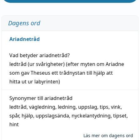
Dagens ord
Ariadnetråd
Vad betyder
ariadnetråd
?
ledtråd
(ur svårigheter) (efter myten om Ariadne
som gav Theseus ett trådnystan till
hjälp
att
hitta
ut ur labyrinten)
Synonymer till
ariadnetråd
ledtråd
,
vägledning
,
ledning
,
uppslag
,
tips
,
vink
,
spår
,
hjälp
,
uppslagsända
, nyckelantydning,
tipset
,
hint
Läs mer om dagens ord