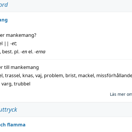
ord
ang
der
mankemang
?
el
||
-et
;
, best. pl.
-en
el.
-erna
 till
mankemang
el
,
trassel
,
knas
,
vaj
,
problem
,
brist
,
mackel
,
missförhålland
,
varg
,
trubbel
Läs mer o
uttryck
 och flamma