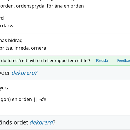
n orden
,
ordenspryda
,
förläna en orden
rd
ördärva
nas bidrag
pritsa
,
inreda
,
ornera
l du föreslå ett nytt ord eller rapportera ett fel?
Föreslå
Feedba
yder
dekorera
?
ycka
ågon) en
orden
||
-
de
änds ordet
dekorera
?