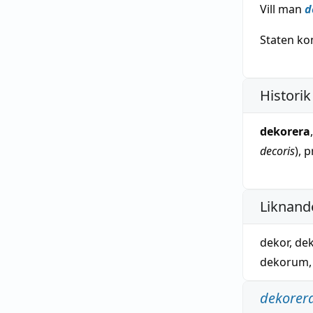
Vill man
d
Staten k
Historik
dekorera
decoris
), 
Liknande
dekor
,
dek
dekorum
dekorer