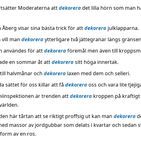
ortsätter Moderaterna att
dekorera
det lilla hörn som man h
Åberg visar sina bästa trick för att
dekorera
julklapparna.
 vill man
dekorera
ytterligare två jättegranar längs gränsen
 användes för att
dekorera
föremål men även till kroppsm
nade en sommar åt att
dekorera
sitt höga innertak.
till halvmånar och
dekorera
laxen med dem och selleri.
a sättet för oss killar att få
dekorera
oss och vara lite tjejig
miinspektionen är trenden att
dekorera
kroppen på kraftigt
världen.
 den här tårtan att se riktigt proffsig ut kan man
dekorera
d
med massor av jordgubbar som delats i kvartar och sedan st
 form av en ros.