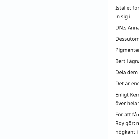
Istället f
in sig i.
DN:s Anna 
Dessutom
Pigmenten
Bertil äg
Dela dem 
Det är end
Enligt Ke
över hela 
För att få
Roy gör: 
högkant i