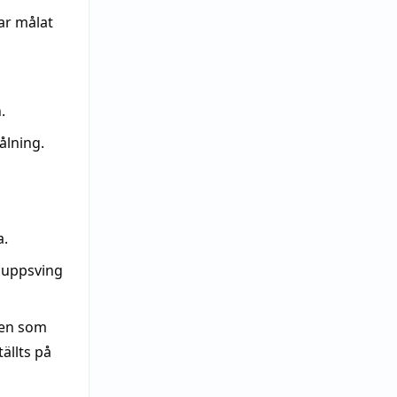
ar målat
.
ålning.
a.
 uppsving
en som
ällts på