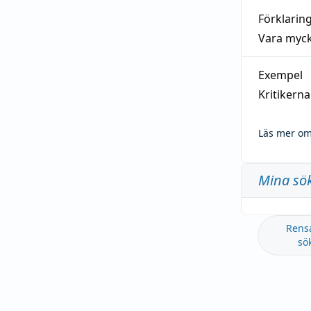
Förklarin
Vara myck
Exempel
Kritikern
Läs mer om
Mina sö
Rens
sö