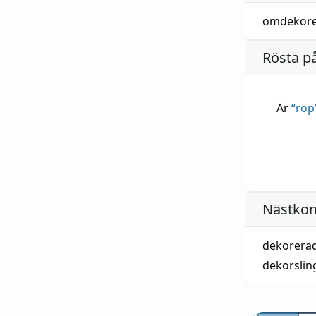
omdekore
Rösta p
Är
“
rop
Nästko
dekorera
dekorslin