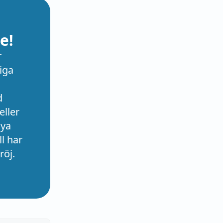
e!
r
iga
d
eller
nya
l har
röj.