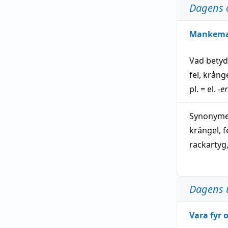
Dagens 
Mankem
Vad bety
fel
,
krång
pl. = el.
-er
Synonymer
krångel
,
f
rackartyg
Dagens 
Vara fyr