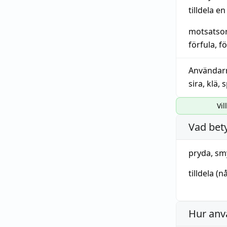
tilldela e
motsatso
förfula
,
f
Användar
sira
,
klä
,
s
Vil
Vad bet
pryda
,
sm
tilldela
(n
Hur anv