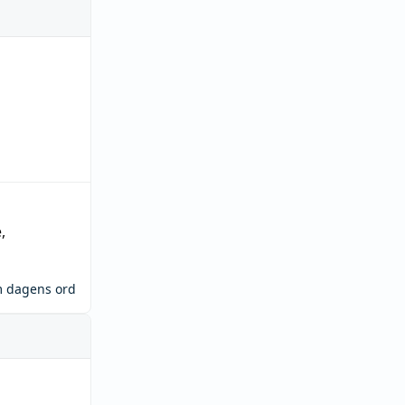
e
,
m dagens ord