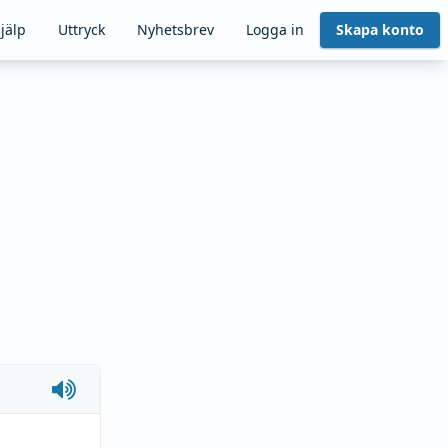
jälp
Uttryck
Nyhetsbrev
Logga in
Skapa konto