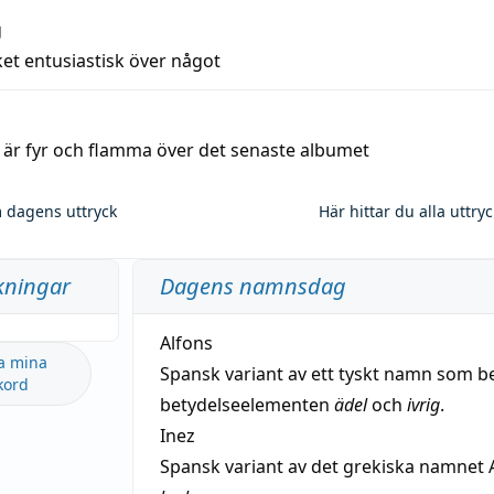
g
et entusiastisk över något
a är fyr och flamma över det senaste albumet
 dagens uttryck
Här hittar du alla uttry
kningar
Dagens namnsdag
Alfons
a mina
Spansk variant av ett tyskt namn som b
kord
betydelseelementen
ädel
och
ivrig
.
Inez
Spansk variant av det grekiska namnet 