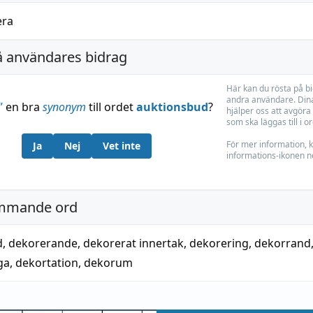
ra
å användares bidrag
Här kan du rösta på b
andra användare. Dina
”
en bra
synonym
till ordet
auktionsbud
?
hjälper oss att avgöra 
som ska läggas till i o
För mer information, k
Ja
Nej
Vet inte
informations-ikonen n
mmande ord
d
,
dekorerande
,
dekorerat innertak
,
dekorering
,
dekorrand
ga
,
dekortation
,
dekorum