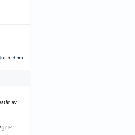
ck och idiom
estår av
Agnes: