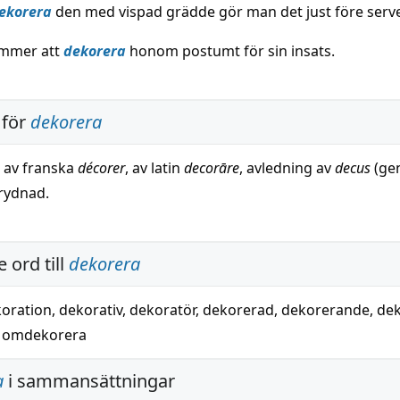
ekorera
den med vispad grädde gör man det just före serv
ommer att
dekorera
honom postumt för sin insats.
 för
dekorera
, av franska
décorer
, av latin
decorāre
, avledning av
decus
(gen
prydnad.
 ord till
dekorera
oration
,
dekorativ
,
dekoratör
,
dekorerad
,
dekorerande
,
dek
,
omdekorera
a
i sammansättningar