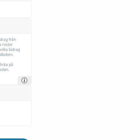
idrag från
 röster
vilka bidrag
rdboken.
licka på
edan.
,