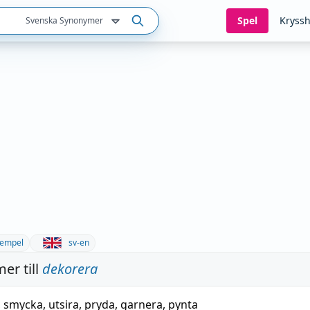
Spel
Kryssh
Svenska Synonymer
empel
sv-en
er till
dekorera
,
smycka
,
utsira
,
pryda
,
garnera
,
pynta