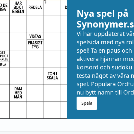
Nya spel på
Synonymer.s
Vi har uppdaterat vå
spelsida med nya rol
spel! Ta en paus och
aktivera hjärnan me
korsord och sudoku 
testa något av våra 
spel. Populära Ordful
nu bytt namn till Ord
Spela