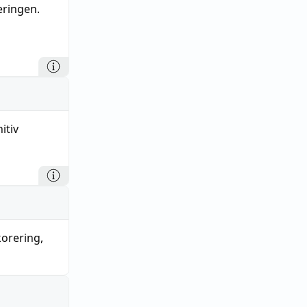
eringen.
itiv
orering
,