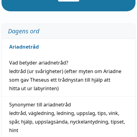
Dagens ord
Ariadnetråd
Vad betyder
ariadnetråd
?
ledtråd
(ur svårigheter) (efter myten om Ariadne
som gav Theseus ett trådnystan till
hjälp
att
hitta
ut ur labyrinten)
Synonymer till
ariadnetråd
ledtråd
,
vägledning
,
ledning
,
uppslag
,
tips
,
vink
,
spår
,
hjälp
,
uppslagsända
, nyckelantydning,
tipset
,
hint