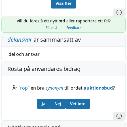
Visa fler
Vill du föreslå ett nytt ord eller rapportera ett fel?
Föreslå
Feedback
delansvar
är sammansatt av
del
och
ansvar
Rösta på användares bidrag
Är
“
rop
”
en bra
synonym
till ordet
auktionsbud
?
Ja
Nej
Vet inte