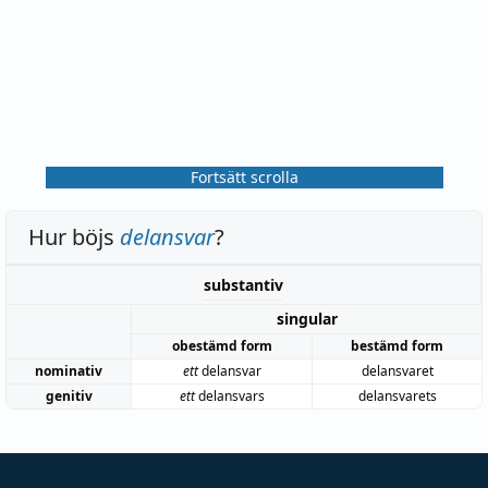
Fortsätt scrolla
Hur böjs
delansvar
?
substantiv
singular
obestämd form
bestämd form
nominativ
ett
delansvar
delansvaret
genitiv
ett
delansvars
delansvarets