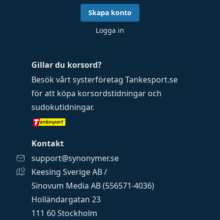
Skapa konto
Logga in
Gillar du korsord?
Besök vårt systerföretag
Tankesport.se
för att köpa
korsordstidningar
och
sudokutidningar
.
Kontakt
support@synonymer.se
Keesing Sverige AB /
Sinovum Media AB (556571-4036)
Holländargatan 23
111 60 Stockholm