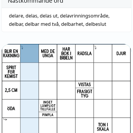
Nästkommande ord
delare
,
delas
,
delas ut
,
delavrinningsområde
,
delbar
,
delbar med två
,
delbarhet
,
delbeslut