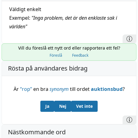
Väldigt enkelt
Exempel:
"
Inga problem, det är den enklaste sak i
världen
"
Vill du föreslå ett nytt ord eller rapportera ett fel?
Föreslå
Feedback
Rösta på användares bidrag
Är
“
rop
”
en bra
synonym
till ordet
auktionsbud
?
Ja
Nej
Vet inte
Nästkommande ord