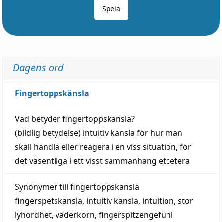
Spela
Dagens ord
Fingertoppskänsla
Vad betyder
fingertoppskänsla
?
(
bildlig
betydelse)
intuitiv
känsla
för hur man
skall
handla
eller
reagera
i en viss
situation
, för
det väsentliga i ett visst
sammanhang
etcetera
Synonymer till
fingertoppskänsla
fingerspetskänsla
,
intuitiv känsla
,
intuition
,
stor
lyhördhet
,
väderkorn
,
fingerspitzengefühl