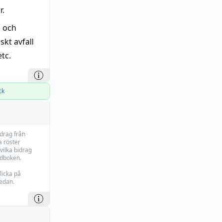
r.
p och
kt avfall
tc.
ck
idrag från
 röster
vilka bidrag
rdboken.
licka på
edan.