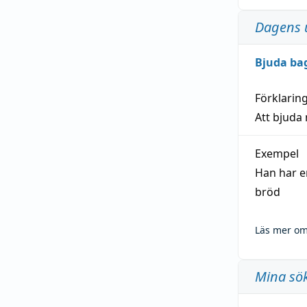
Dagens 
Bjuda ba
Förklarin
Att bjuda
Exempel
Han har e
bröd
Läs mer om
Mina sö