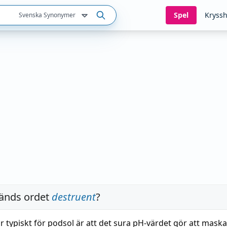
Spel
Kryssh
Svenska Synonymer
änds ordet
destruent
?
r typiskt för podsol är att det sura pH-värdet gör att mask