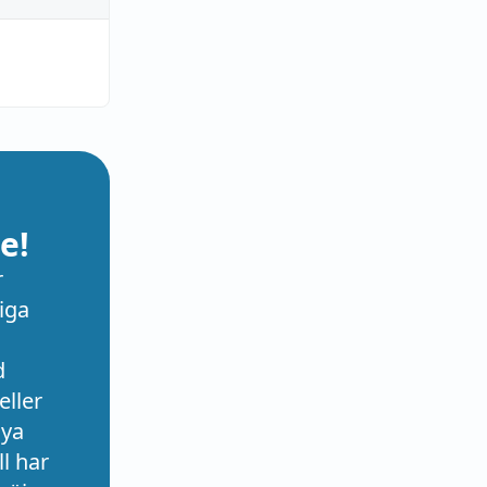
e!
r
iga
d
eller
nya
l har