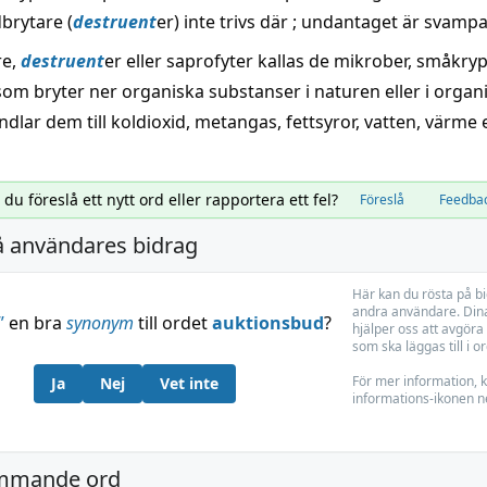
brytare (
destruent
er) inte trivs där ; undantaget är svampa
re,
destruent
er eller saprofyter kallas de mikrober, småkry
m bryter ner organiska substanser i naturen eller i organis
lar dem till koldioxid, metangas, fettsyror, vatten, värme e
l du föreslå ett nytt ord eller rapportera ett fel?
Föreslå
Feedba
å användares bidrag
Här kan du rösta på b
andra användare. Dina
”
en bra
synonym
till ordet
auktionsbud
?
hjälper oss att avgöra 
som ska läggas till i o
För mer information, k
Ja
Nej
Vet inte
informations-ikonen n
mmande ord