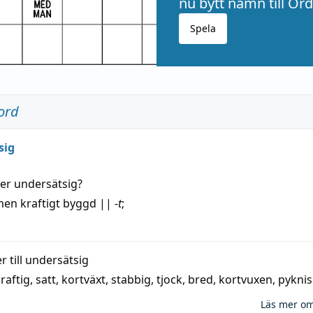
nu bytt namn till Ord
Spela
ord
sig
der
undersätsig
?
en kraftigt byggd
||
-
t
;
 till
undersätsig
raftig
,
satt
,
kortväxt
,
stabbig
,
tjock
,
bred
,
kortvuxen
,
pyknis
Läs mer o