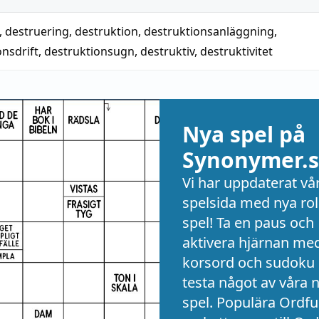
,
destruering
,
destruktion
,
destruktionsanläggning
,
onsdrift
,
destruktionsugn
,
destruktiv
,
destruktivitet
Nya spel på
Synonymer.s
Vi har uppdaterat vå
spelsida med nya rol
spel! Ta en paus och
aktivera hjärnan me
korsord och sudoku 
testa något av våra 
spel. Populära Ordful