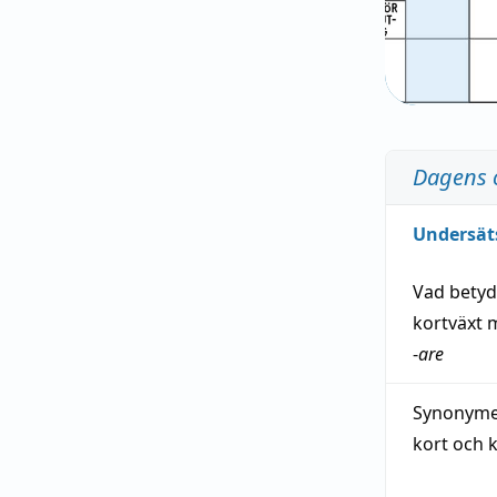
Dagens 
Undersät
Vad bety
kortväxt
m
-
are
Synonymer
kort och k