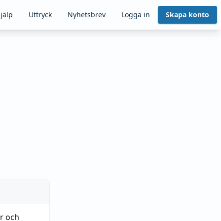
jälp
Uttryck
Nyhetsbrev
Logga in
Skapa konto
ar och