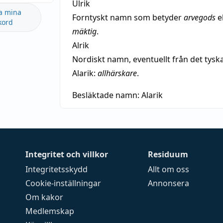
Ulrik
a mina
Forntyskt namn som betyder
arvegods
el
kord
mäktig
.
Alrik
Nordiskt namn, eventuellt från det tys
Alarik:
allhärskare
.
Besläktade namn:
Alarik
Integritet och villkor
Residuum
Integritetsskydd
Allt om oss
Cookie-inställningar
Annonsera
Om kakor
Medlemskap