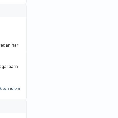
redan har
bagarbarn
ck och idiom