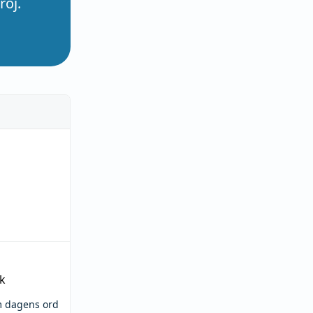
röj.
k
m dagens ord