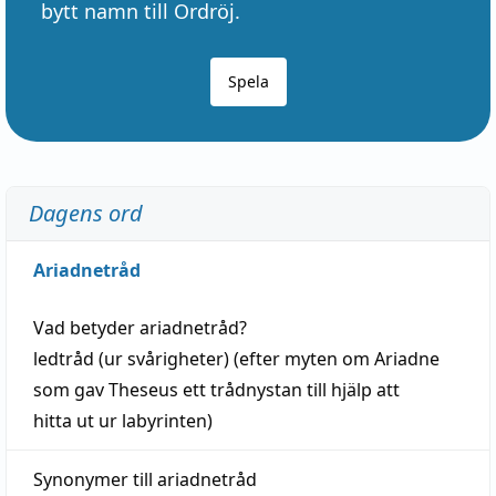
bytt namn till Ordröj.
Spela
Dagens ord
Ariadnetråd
Vad betyder
ariadnetråd
?
ledtråd
(ur svårigheter) (efter myten om Ariadne
som gav Theseus ett trådnystan till
hjälp
att
hitta
ut ur labyrinten)
Synonymer till
ariadnetråd