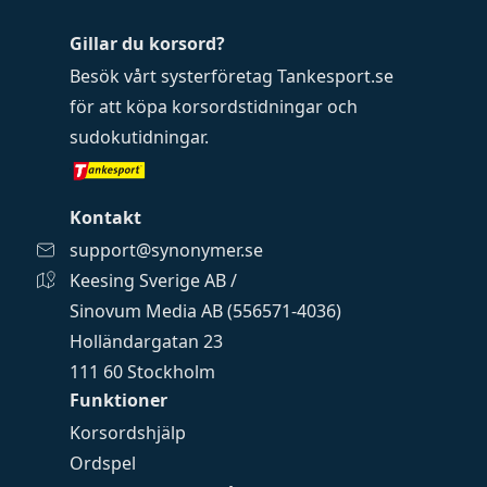
Gillar du korsord?
Besök vårt systerföretag
Tankesport.se
för att köpa
korsordstidningar
och
sudokutidningar
.
Kontakt
support@synonymer.se
Keesing Sverige AB /
Sinovum Media AB (556571-4036)
Holländargatan 23
111 60 Stockholm
Funktioner
Korsordshjälp
Ordspel