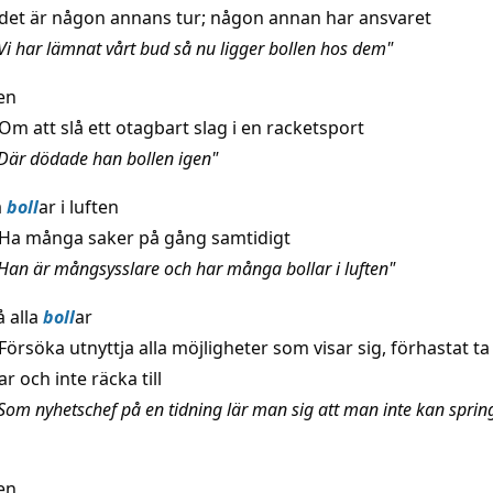
det är någon annans tur; någon annan har ansvaret
Vi har lämnat vårt bud så nu ligger bollen hos dem"
en
Om att slå ett otagbart slag i en racketsport
Där dödade han bollen igen"
a
boll
ar i luften
Ha många saker på gång samtidigt
Han är mångsysslare och har många bollar i luften"
å alla
boll
ar
Försöka utnyttja alla möjligheter som visar sig, förhastat ta 
 och inte räcka till
Som nyhetschef på en tidning lär man sig att man inte kan sprin
en