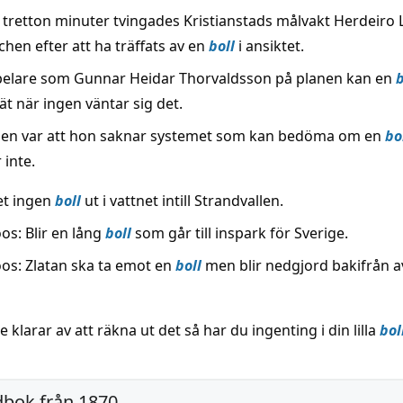
 tretton minuter tvingades Kristianstads målvakt Herdeiro
hen efter att ha träffats av en
boll
i ansiktet.
elare som Gunnar Heidar Thorvaldsson på planen kan en
b
t när ingen väntar sig det.
en var att hon saknar systemet som kan bedöma om en
bo
r inte.
et ingen
boll
ut i vattnet intill Strandvallen.
os: Blir en lång
boll
som går till inspark för Sverige.
os: Zlatan ska ta emot en
boll
men blir nedgjord bakifrån a
 klarar av att räkna ut det så har du ingenting i din lilla
bol
dbok från 1870