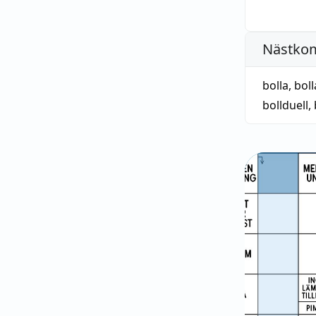
Nästko
bolla
,
boll
bollduell
,