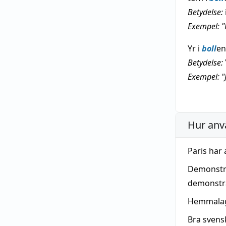
Betydelse:
Exempel: "H
Yr i
boll
en
Betydelse:
Exempel: "J
Hur anv
Paris har 
Demonstr
demonstra
Hemmalage
Bra svens