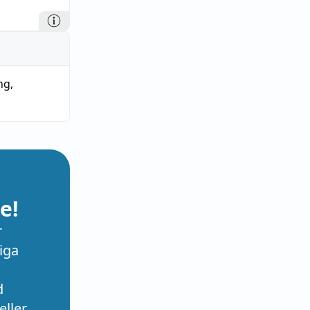
ng
,
e!
r
iga
d
eller