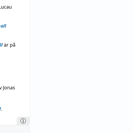
 Lucau
oll
ll
är på
v Jonas
l
.