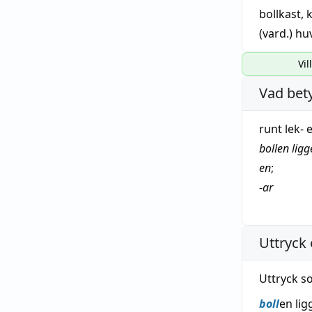
bollkast,
k
(vard.)
hu
Vil
Vad bet
runt
lek
- 
bollen
ligg
en
;
-
ar
Uttryck 
Uttryck s
boll
en lig