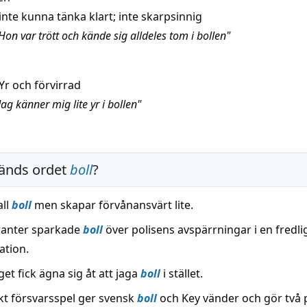
inte kunna tänka klart; inte skarpsinnig
on var trött och kände sig alldeles tom i bollen"
Yr och förvirrad
ag känner mig lite yr i bollen"
änds ordet
boll
?
all
boll
men skapar förvånansvärt lite.
anter sparkade
boll
över polisens avspärrningar i en fredli
tion.
t fick ägna sig åt att jaga
boll
i stället.
kt försvarsspel ger svensk
boll
och Key vänder och gör två 