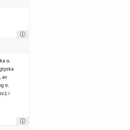
ka o.
ögtyska
, av
ng o.
.); i
t, i bolma
o.
, i
nder fot.