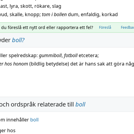
ast
,
lyra
,
skott
,
rökare
,
slag
vud
,
skalle
,
knopp
;
tom i bollen
dum
,
enfaldig
,
korkad
l du föreslå ett nytt ord eller rapportera ett fel?
Föreslå
Feedba
yder
boll
?
eller spelredskap:
gummiboll
,
fotboll
etcetera
;
er hos
honom
(
bildlig
betydelse) det är hans
sak
att göra nå
och ordspråk relaterade till
boll
om innehåller
boll
ger hos