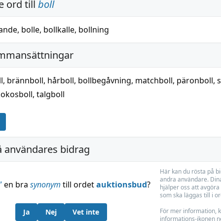
 ord till
boll
lande
,
bolle
,
bollkalle
,
bollning
mmansättningar
l
,
brännboll
,
hårboll
,
bollbegåvning
,
matchboll
,
päronboll
,
s
kokosboll
,
talgboll
å användares bidrag
Här kan du rösta på b
andra användare. Dina
”
en bra
synonym
till ordet
auktionsbud
?
hjälper oss att avgöra 
som ska läggas till i o
För mer information, k
Ja
Nej
Vet inte
informations-ikonen n