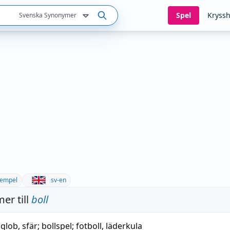
Spel
Kryssh
Svenska Synonymer
empel
sv-en
er till
boll
,
glob
,
sfär
;
bollspel
;
fotboll
,
läderkula