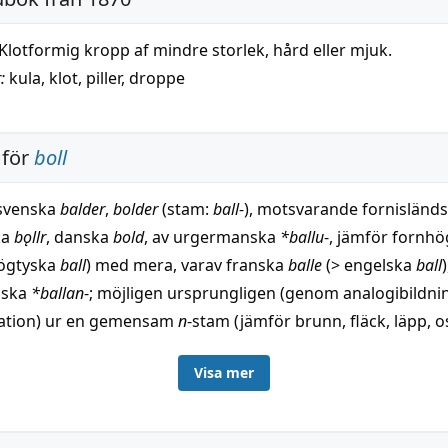
Klotformig kropp af mindre storlek, hård eller mjuk.
:
kula
,
klot
,
piller
,
droppe
 för
boll
nsvenska
balder
,
bolder
(stam:
ball
-), motsvarande fornisländs
ka
bǫllr
, danska
bold
, av urgermanska
*ballu
-, jämför fornh
ögtyska
ball
) med mera, varav franska
balle
(> engelska
ball
)
nska
*ballan
-; möjligen ursprungligen (genom analogibildni
ation) ur en gemensam
n
-stam (jämför brunn, fläck, läpp, osv
h. till bulle, till urindoeuropeiska roten
bhel
, svälla och dylik
Visa mer
 - Samma ord är svenska dialekt
ball
, testikel, fornisländska 
ka
bollr
, med avledning anglosaxiska
bealloc
(engelska balloc)
h. till forngrekiska
phallós
, manslem. — Jämför fotabjället u