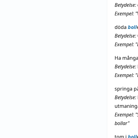
Betydelse:
Exempel: "
döda
boll
Betydelse:
Exempel: "
Ha mång
Betydelse:
Exempel: "
springa p
Betydelse:
utmaningar
Exempel: "
bollar"
tom i
boll