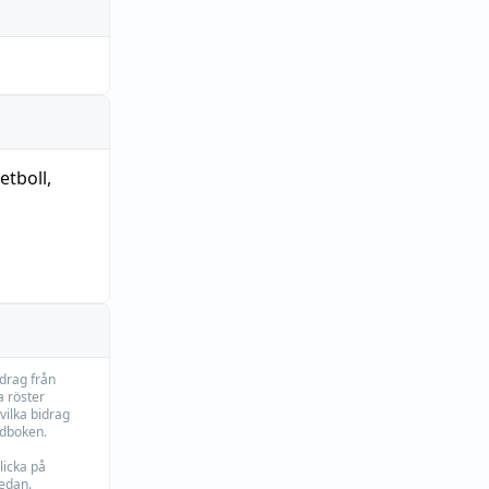
etboll
,
idrag från
 röster
vilka bidrag
rdboken.
licka på
edan.