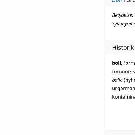
Betydelse:
Synonymer
Historik
boll
, for
fornnors
ballo
(nyh
urgerma
kontamin
avljudsför
med flera
fornnors
avljudsför