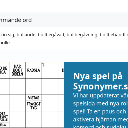
mmande ord
a in sig
,
bollande
,
bollbegåvad
,
bollbegåvning
,
bollbehandli
bolle
Nya spel på
Synonymer.s
Vi har uppdaterat vå
spelsida med nya rol
spel! Ta en paus och
aktivera hjärnan me
korsord och sudoku 