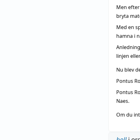
Men efter
bryta matc
Med en sp
hamna i nä
Anledning
linjen elle
Nu blev d
Pontus Ro
Pontus Ro
Naes.
Om du inte
boll
i or