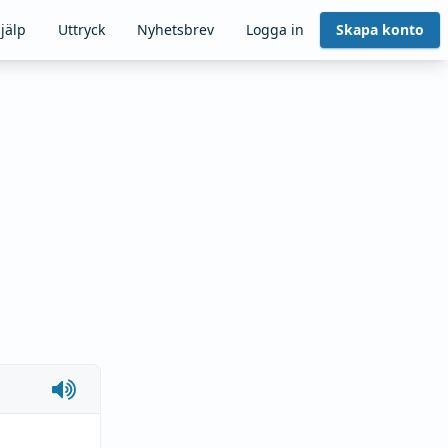
jälp
Uttryck
Nyhetsbrev
Logga in
Skapa konto