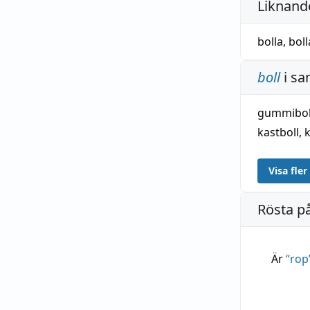
Liknande
bolla
,
bol
boll
i sa
gummibol
kastboll
,
Visa fler
Rösta p
Är
“
rop