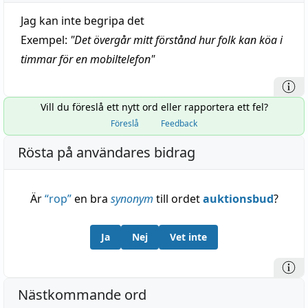
Jag kan inte begripa det
Exempel:
"
Det övergår mitt förstånd hur folk kan köa i
timmar för en mobiltelefon
"
Vill du föreslå ett nytt ord eller rapportera ett fel?
Föreslå
Feedback
Rösta på användares bidrag
Är
“
rop
”
en bra
synonym
till ordet
auktionsbud
?
Ja
Nej
Vet inte
Nästkommande ord