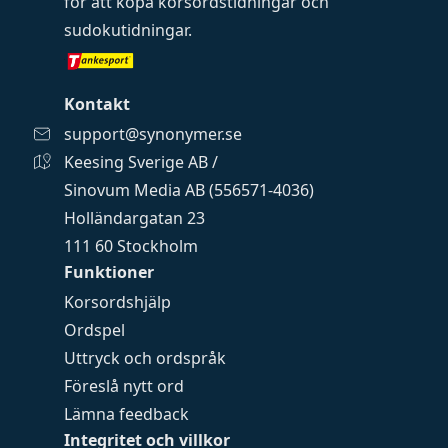
för att köpa
korsordstidningar
och
sudokutidningar
.
Kontakt
support@synonymer.se
Keesing Sverige AB /
Sinovum Media AB (556571-4036)
Holländargatan 23
111 60 Stockholm
Funktioner
Korsordshjälp
Ordspel
Uttryck och ordspråk
Föreslå nytt ord
Lämna feedback
Integritet och villkor