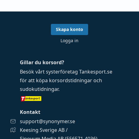
Skapa konto
Logga in
Gillar du korsord?
Besök vårt systerföretag
Tankesport.se
för att köpa
korsordstidningar
och
sudokutidningar
.
Kontakt
support@synonymer.se
Keesing Sverige AB /
Sinovum Media AB (556571-4036)