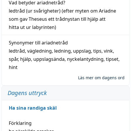
Vad betyder
ariadnetråd
?
ledtråd
(ur svårigheter) (efter myten om Ariadne
som gav Theseus ett trådnystan till
hjälp
att
hitta
ut ur labyrinten)
Synonymer till
ariadnetråd
ledtråd
,
vägledning
,
ledning
,
uppslag
,
tips
,
vink
,
spår
,
hjälp
,
uppslagsända
, nyckelantydning,
tipset
,
hint
Läs mer om dagens ord
Dagens uttryck
Ha sina randiga skäl
Förklaring