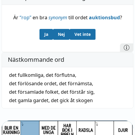
Är
“
rop
”
en bra
synonym
till ordet
auktionsbud
?
Ja
Nej
Vet inte
Nästkommande ord
det fullkomliga
,
det förflutna
,
det förlösande ordet
,
det förnämsta
,
det församlade folket
,
det förstår sig
,
det gamla gardet
,
det gick åt skogen