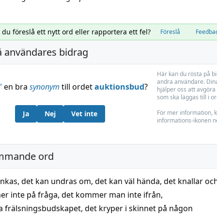
l du föreslå ett nytt ord eller rapportera ett fel?
Föreslå
Feedba
å användares bidrag
Här kan du rösta på b
andra användare. Dina
”
en bra
synonym
till ordet
auktionsbud
?
hjälper oss att avgöra 
som ska läggas till i o
För mer information, k
Ja
Nej
Vet inte
informations-ikonen n
mmande ord
änkas
,
det kan undras om
,
det kan väl hända
,
det knallar oc
r inte på fråga
,
det kommer man inte ifrån
,
na frälsningsbudskapet
,
det kryper i skinnet på någon