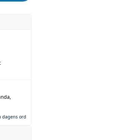
t
ända
,
m dagens ord