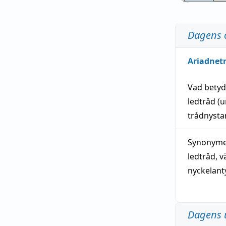
Dagens 
Ariadnet
Vad bety
ledtråd
(u
trådnystan
Synonymer
ledtråd
,
v
nyckelant
Dagens 