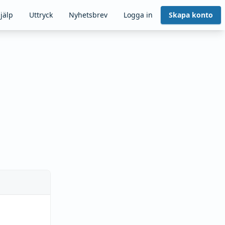
jälp
Uttryck
Nyhetsbrev
Logga in
Skapa konto