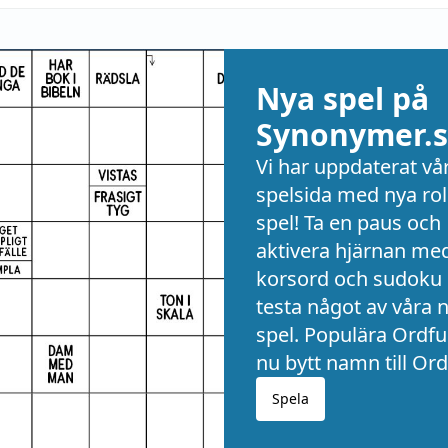
Nya spel på
Synonymer.s
Vi har uppdaterat vå
spelsida med nya rol
spel! Ta en paus och
aktivera hjärnan me
korsord och sudoku 
testa något av våra 
spel. Populära Ordful
nu bytt namn till Ord
Spela