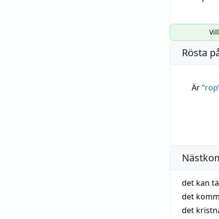
Vil
Rösta p
Är
“
rop
Nästko
det kan t
det komme
det krist