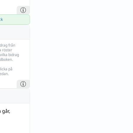
ck
idrag från
 röster
vilka bidrag
rdboken.
licka på
edan.
h går
,