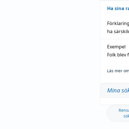
Ha sina r
Förklarin
ha särski
Exempel
Folk blev
Läs mer om
Mina sö
Rens
sö