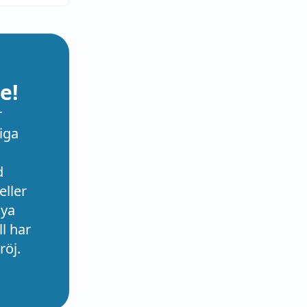
e!
r
iga
d
eller
nya
l har
röj.