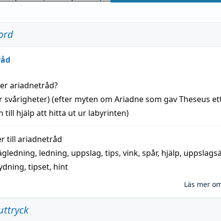
ord
råd
der
ariadnetråd
?
r svårigheter) (efter myten om Ariadne som gav Theseus et
 till
hjälp
att
hitta
ut ur labyrinten)
 till
ariadnetråd
ägledning
,
ledning
,
uppslag
,
tips
,
vink
,
spår
,
hjälp
,
uppslags
ydning,
tipset
,
hint
Läs mer o
uttryck