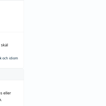
 skäl
ck och idiom
s eller
n
.