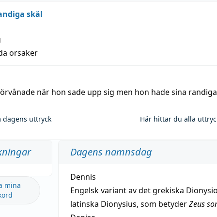
andiga skäl
g
lda orsaker
 förvånade när hon sade upp sig men hon hade sina randiga
 dagens uttryck
Här hittar du alla uttry
kningar
Dagens namnsdag
Dennis
a mina
Engelsk variant av det grekiska Dionysio
kord
latinska Dionysius, som betyder
Zeus so