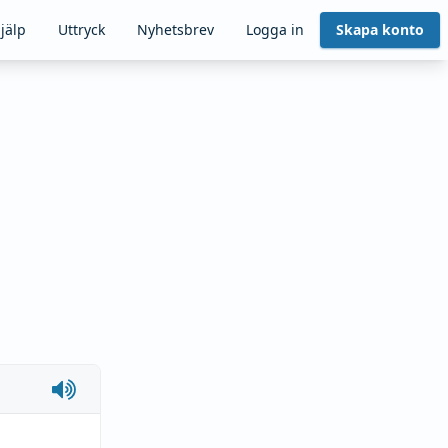
jälp
Uttryck
Nyhetsbrev
Logga in
Skapa konto