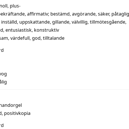
noll
, plus‑
bekräftande
,
affirmativ
;
bestämd
,
avgörande
,
säker
,
påtagli
inställd
,
uppskattande
,
gillande
,
välvillig
,
tillmötesgående
,
ad
,
entusiastisk
,
konstruktiv
sam
,
värdefull
,
god
,
tilltalande
rd
vog
ålig
handorgel
d
,
positivkopia
rd