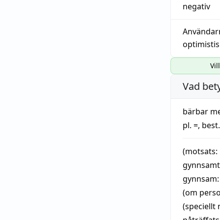
negativ
Användar
optimisti
Vil
Vad bet
bärbar
me
pl. =, best.
(motsats:
gynnsam
gynnsam
(om perso
(speciellt