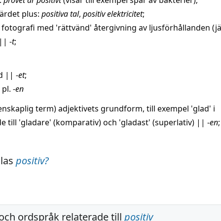
:
provet är
positivt
(visar till exempel
spår
av bakterier);
värdet
plus
:
positiva
tal
,
positiv
elektricitet
;
fotografi
med 'rättvänd'
återgivning
av
ljusförhållanden
(j
||
-
t
;
d
||
-
et
;
 pl. -
en
enskaplig term) adjektivets
grundform
, till exempel '
glad
' i
de
till 'gladare' (komparativ) och 'gladast' (superlativ)
||
-
en
;
alas
positiv
?
och ordspråk relaterade till
positiv