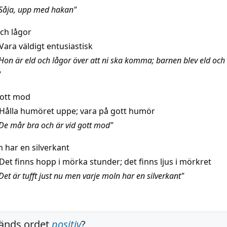
Såja, upp med hakan"
och lågor
Vara väldigt entusiastisk
Hon är eld och lågor över att ni ska komma; barnen blev eld och
"
gott mod
Hålla humöret uppe; vara på gott humör
De mår bra och är vid gott mod"
n har en silverkant
Det finns hopp i mörka stunder; det finns ljus i mörkret
et är tufft just nu men varje moln har en silverkant"
änds ordet
positiv
?