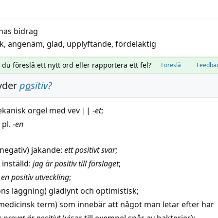
nas bidrag
sk
,
angenäm
,
glad
,
upplyftande
,
fördelaktig
l du föreslå ett nytt ord eller rapportera ett fel?
Föreslå
Feedba
yder
p
o
sitiv
?
kanisk
orgel
med
vev
||
-
et
;
 pl. -
en
 negativ)
jakande
:
ett
positivt
svar
;
t
inställd
:
jag är positiv till förslaget
;
:
en positiv
utveckling
;
ns läggning)
gladlynt
och
optimistisk
;
medicinsk
term) som
innebär
att något man letar efter har