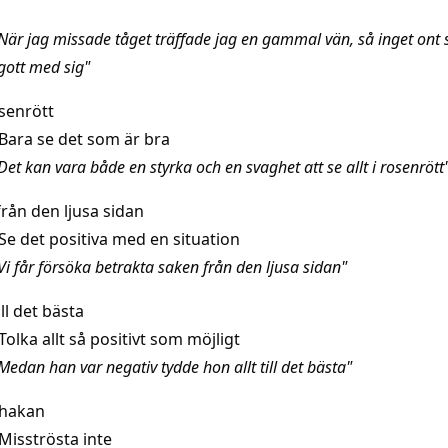
När jag missade tåget träffade jag en gammal vän, så inget ont 
gott med sig"
osenrött
Bara se det som är bra
et kan vara både en styrka och en svaghet att se allt i rosenrött
rån den ljusa sidan
Se det positiva med en situation
Vi får försöka betrakta saken från den ljusa sidan"
ill det bästa
Tolka allt så positivt som möjligt
edan han var negativ tydde hon allt till det bästa"
hakan
Misströsta inte