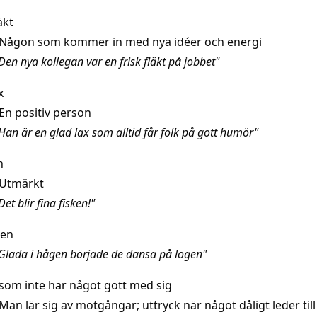
äkt
Någon som kommer in med nya idéer och energi
en nya kollegan var en frisk fläkt på jobbet"
x
En positiv person
Han är en glad lax som alltid får folk på gott humör"
n
Utmärkt
et blir fina fisken!"
gen
Glada i hågen började de dansa på logen"
 som inte har något gott med sig
Man lär sig av motgångar; uttryck när något dåligt leder til