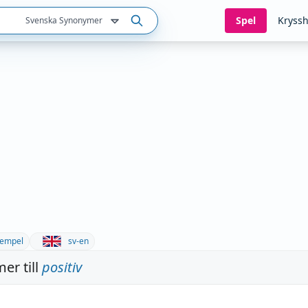
Spel
Kryssh
Svenska Synonymer
empel
sv-en
er till
positiv