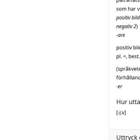
påträffats
som har 
positiv
bild
negativ
2
)
-
are
positiv
bil
pl. =, best.
(språkvet
förhållan
-
er
Hur utt
[-
i
:v]
Uttryck 