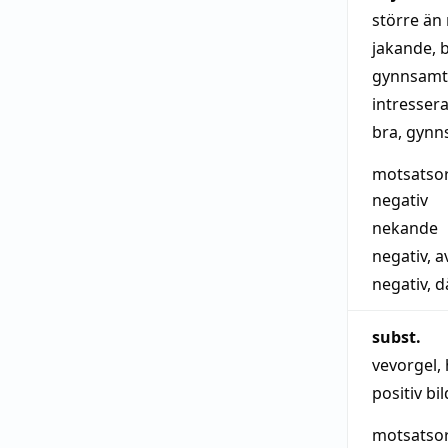
större än 
jakande
,
gynnsamt 
intresser
bra
,
gynn
motsatso
negativ
nekande
negativ
,
a
negativ
,
d
subst.
vevorgel
,
positiv bil
motsatso