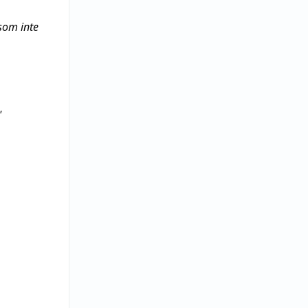
som inte
"