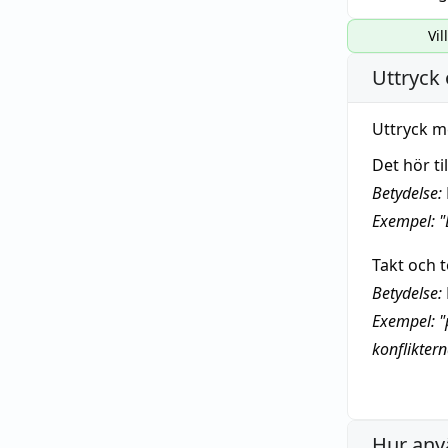
Vil
Uttryck 
Uttryck m
Det hör ti
Betydelse:
Exempel: "D
Takt och 
Betydelse:
Exempel: "
konflikter
Hur anv