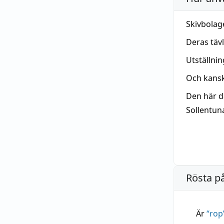
Skivbolag
Deras täv
Utställni
Och kans
Den här d
Sollentun
Rösta p
Är
“
rop