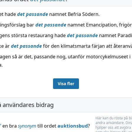
et hade
det passande
namnet Befria Södern.
lingsförslag bar
det passande
namnet Emancipation, frigör
ngens största restaurang hade
det passande
namnet Paradi
ke är
det passande
för den klimatsmarta färjan att återanv
agen så är det, passande nog, utanför motorcykelmuseet i
a.
Visa fler
å användares bidrag
Här kan du rösta på b
andra användare. Dina
”
en bra
synonym
till ordet
auktionsbud
?
hjälper oss att avgöra 