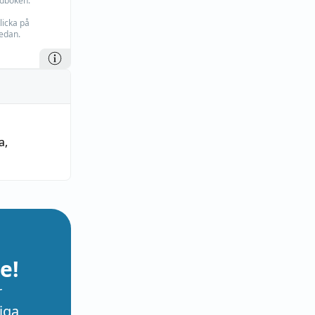
rdboken.
licka på
edan.
a
,
e!
r
iga