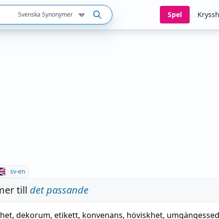
Spel
Kryssh
Svenska Synonymer
sv-en
er till
det passande
het
,
dekorum
,
etikett
,
konvenans
,
höviskhet
,
umgängessed