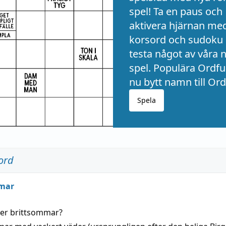
spel! Ta en paus och
aktivera hjärnan me
korsord och sudoku 
testa något av våra 
spel. Populära Ordful
nu bytt namn till Ord
Spela
ord
mar
der
brittsommar
?