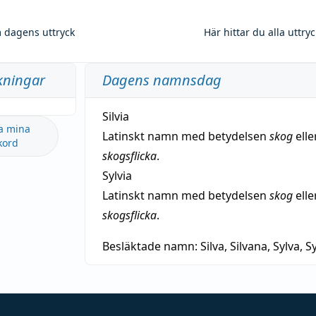
 dagens uttryck
Här hittar du alla uttry
kningar
Dagens namnsdag
Silvia
a mina
Latinskt namn med betydelsen
skog
elle
kord
skogsflicka
.
Sylvia
Latinskt namn med betydelsen
skog
elle
skogsflicka
.
Besläktade namn:
Silva, Silvana, Sylva, Sy