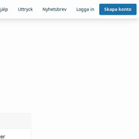
jälp
Uttryck
Nyhetsbrev
Logga in
Skapa konto
er