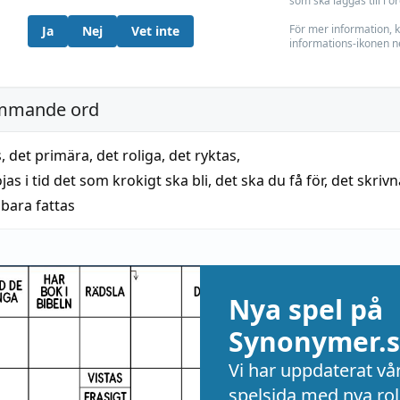
som ska läggas till i o
För mer information, k
Ja
Nej
Vet inte
informations-ikonen n
mmande ord
s
,
det primära
,
det roliga
,
det ryktas
,
jas i tid det som krokigt ska bli
,
det ska du få för
,
det skrivn
 bara fattas
Nya spel på
Synonymer.s
Vi har uppdaterat vå
spelsida med nya rol