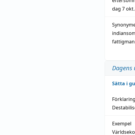
eftersom
dag
7 okt.
Synonymer
indianso
fattigma
Dagens 
Sätta i g
Förklarin
Destabilis
Exempel
Världseko