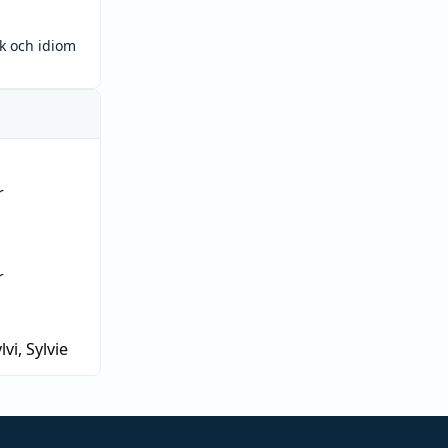
ck och idiom
r
r
lvi, Sylvie