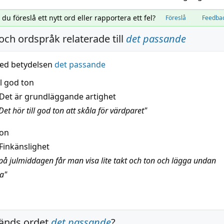
l du föreslå ett nytt ord eller rapportera ett fel?
Föreslå
Feedba
och ordspråk relaterade till
det passande
ed betydelsen
det passande
ll god ton
Det är grundläggande artighet
et hör till god ton att skåla för värdparet"
ton
Finkänslighet
på julmiddagen får man visa lite takt och ton och lägga undan
na"
änds ordet
det passande
?