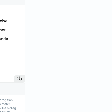
else.
set.
ända.
idrag från
 röster
vilka bidrag