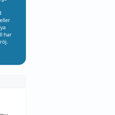
d
eller
nya
l har
röj.