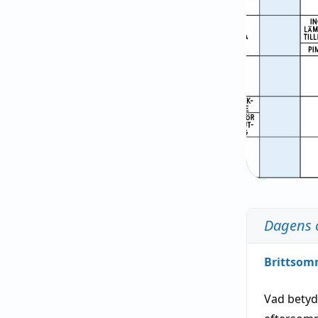
Dagens 
Brittsom
Vad bety