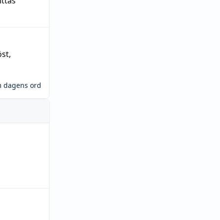
ittas
öst
,
m dagens ord