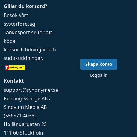
Gillar du korsord?
Besök vårt
systerföretag
Tankesport.se
för att
köpa
korsordstidningar
och
sudokutidningar
.
Skapa konto
Logga in
Kontakt
support@synonymer.se
Keesing Sverige AB /
Sinovum Media AB
(556571-4036)
Holländargatan 23
111 60 Stockholm