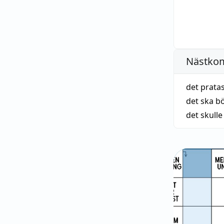
Nästko
det prata
det ska bö
det skulle