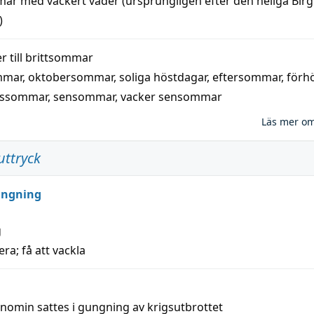
mar
med
vackert
väder
(
ursprungligen
efter den heliga Birg
)
 till
brittsommar
mmar
,
oktobersommar
,
soliga höstdagar
,
eftersommar
,
förh
nssommar
,
sensommar
,
vacker sensommar
Läs mer o
uttryck
ungning
g
era; få att vackla
nomin sattes i gungning av krigsutbrottet