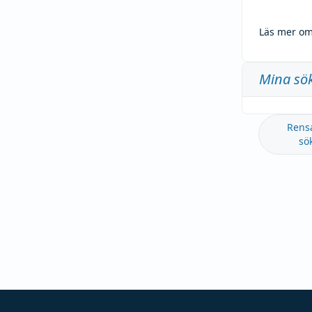
Läs mer om
Mina sö
Rens
sö