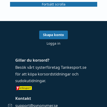
Fortsätt scrolla
Skapa konto
Logga in
Gillar du korsord?
Besök vårt systerföretag
Tankesport.se
för att köpa
korsordstidningar
och
sudokutidningar
.
Kontakt
support@synonymer.se