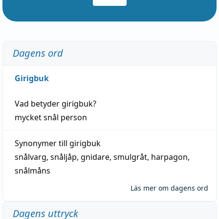
Dagens ord
Girigbuk
Vad betyder
girigbuk
?
mycket
snål
person
Synonymer till
girigbuk
snålvarg
,
snåljåp
,
gnidare
,
smulgråt
,
harpagon
,
snålmåns
Läs mer om dagens ord
Dagens uttryck