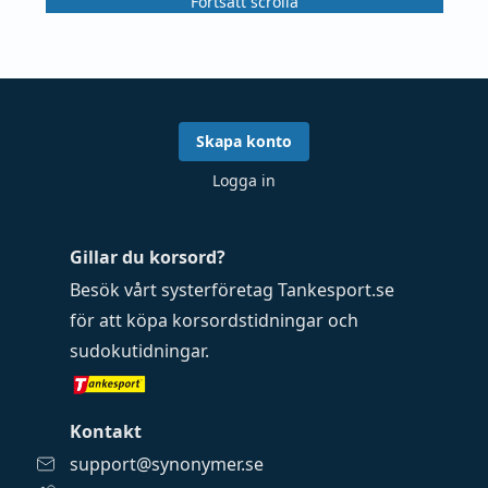
Fortsätt scrolla
Skapa konto
Logga in
Gillar du korsord?
Besök vårt systerföretag
Tankesport.se
för att köpa
korsordstidningar
och
sudokutidningar
.
Kontakt
support@synonymer.se