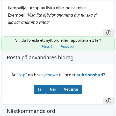
kampvilja; utrop av ilska eller besvikelse
Exempel:
"
Visa lite djävlar anamma nu; nu ska vi
djävlar anamma vinna
"
Vill du föreslå ett nytt ord eller rapportera ett fel?
Föreslå
Feedback
Rösta på användares bidrag
Är
“
rop
”
en bra
synonym
till ordet
auktionsbud
?
Ja
Nej
Vet inte
Nästkommande ord