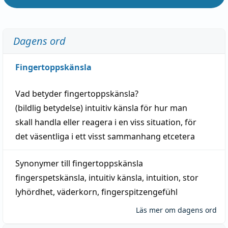
Dagens ord
Fingertoppskänsla
Vad betyder
fingertoppskänsla
?
(
bildlig
betydelse)
intuitiv
känsla
för hur man
skall
handla
eller
reagera
i en viss
situation
, för
det väsentliga i ett visst
sammanhang
etcetera
Synonymer till
fingertoppskänsla
fingerspetskänsla
,
intuitiv känsla
,
intuition
,
stor
lyhördhet
,
väderkorn
,
fingerspitzengefühl
Läs mer om dagens ord