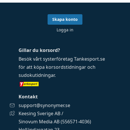
Skapa konto
Logga in
Gillar du korsord?
Besök vårt systerföretag
Tankesport.se
för att köpa
korsordstidningar
och
sudokutidningar
.
Kontakt
support@synonymer.se
Keesing Sverige AB /
Sinovum Media AB (556571-4036)
Holländargatan 23