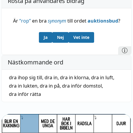
Rösta på användares bidrag
Är
“
rop
”
en bra
synonym
till ordet
auktionsbud
?
Ja
Nej
Vet inte
Nästkommande ord
dra ihop sig till
,
dra in
,
dra in klorna
,
dra in luft
,
dra in lukten
,
dra in på
,
dra inför domstol
,
dra inför rätta