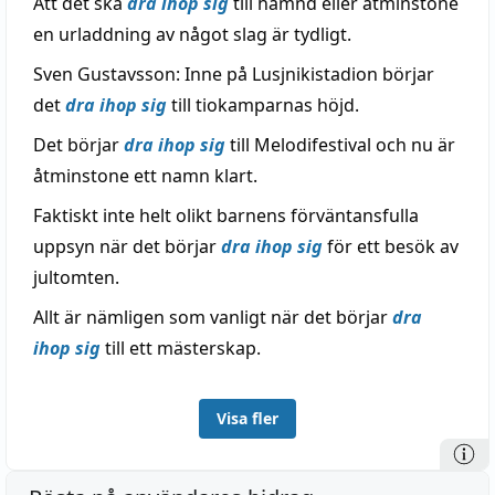
Att det ska
dra ihop sig
till hämnd eller åtminstone
en urladdning av något slag är tydligt.
Sven Gustavsson: Inne på Lusjnikistadion börjar
det
dra ihop sig
till tiokamparnas höjd.
Det börjar
dra ihop sig
till Melodifestival och nu är
åtminstone ett namn klart.
Faktiskt inte helt olikt barnens förväntansfulla
uppsyn när det börjar
dra ihop sig
för ett besök av
jultomten.
Allt är nämligen som vanligt när det börjar
dra
ihop sig
till ett mästerskap.
Visa fler