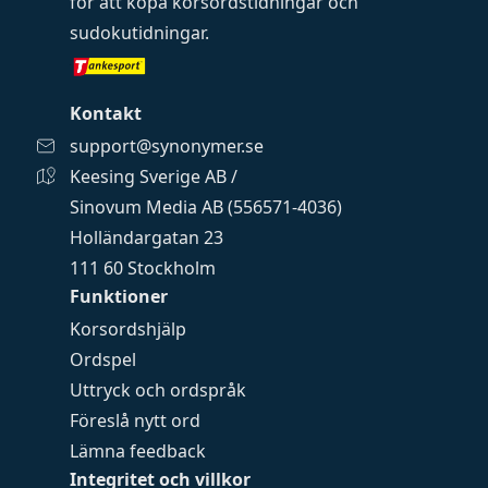
för att köpa
korsordstidningar
och
sudokutidningar
.
Kontakt
support@synonymer.se
Keesing Sverige AB /
Sinovum Media AB (556571-4036)
Holländargatan 23
111 60 Stockholm
Funktioner
Korsordshjälp
Ordspel
Uttryck och ordspråk
Föreslå nytt ord
Lämna feedback
Integritet och villkor