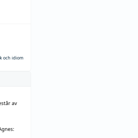
ck och idiom
estår av
Agnes: