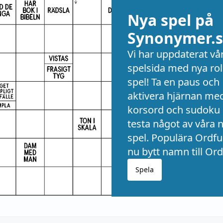
Nya spel på
Synonymer.s
Vi har uppdaterat vå
spelsida med nya rol
spel! Ta en paus och
aktivera hjärnan me
korsord och sudoku 
testa något av våra 
spel. Populära Ordful
nu bytt namn till Ord
Spela