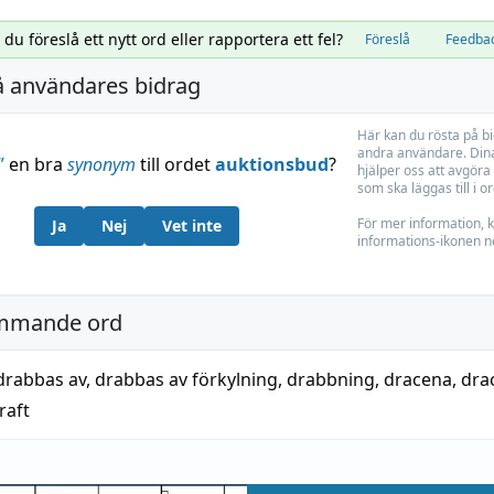
l du föreslå ett nytt ord eller rapportera ett fel?
Föreslå
Feedba
å användares bidrag
Här kan du rösta på b
andra användare. Dina
”
en bra
synonym
till ordet
auktionsbud
?
hjälper oss att avgöra 
som ska läggas till i o
För mer information, k
Ja
Nej
Vet inte
informations-ikonen n
mmande ord
drabbas av
,
drabbas av förkylning
,
drabbning
,
dracena
,
dra
raft