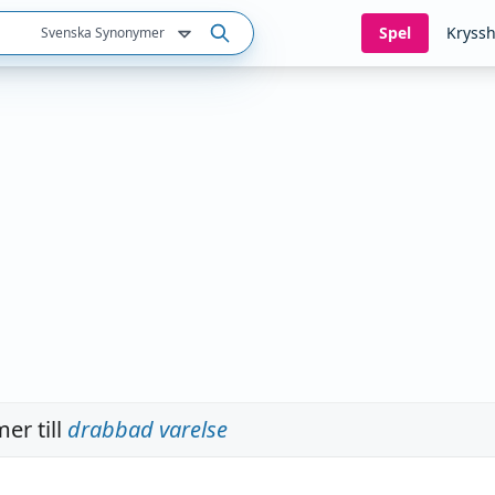
Spel
Kryssh
Svenska Synonymer
er till
drabbad varelse