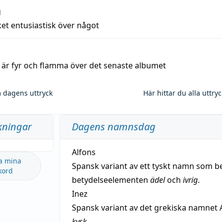
g
et entusiastisk över något
a är fyr och flamma över det senaste albumet
 dagens uttryck
Här hittar du alla uttry
kningar
Dagens namnsdag
Alfons
a mina
Spansk variant av ett tyskt namn som b
kord
betydelseelementen
ädel
och
ivrig
.
Inez
Spansk variant av det grekiska namnet 
kysk
.