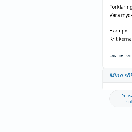
Förklarin
Vara myck
Exempel
Kritikern
Läs mer om
Mina sö
Rens
sö