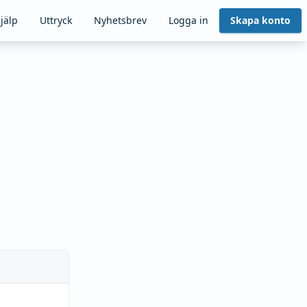
jälp
Uttryck
Nyhetsbrev
Logga in
Skapa konto