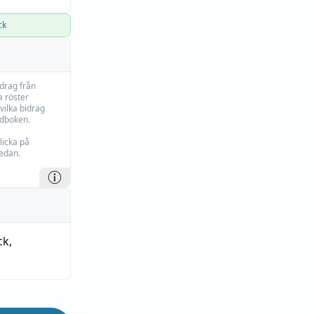
ck
idrag från
 röster
vilka bidrag
rdboken.
licka på
edan.
ck
,