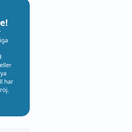
e!
r
iga
d
eller
nya
l har
röj.