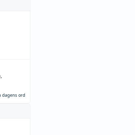
e
,
m dagens ord