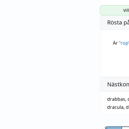
Vil
Rösta p
Är
“
rop
Nästko
drabbas
,
dracula
,
d