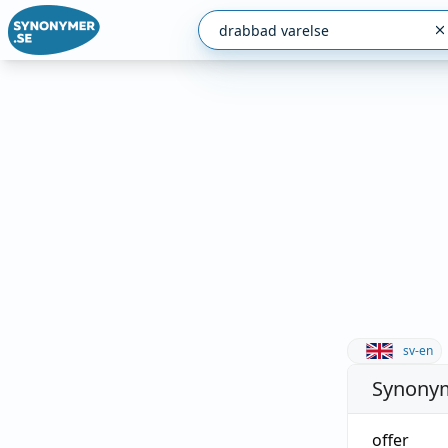
sv-en
Synonym
offer