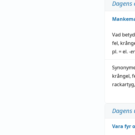
Dagens 
Mankem
Vad bety
fel
,
krång
pl. = el.
-er
Synonymer
krångel
,
f
rackartyg
Dagens 
Vara fyr