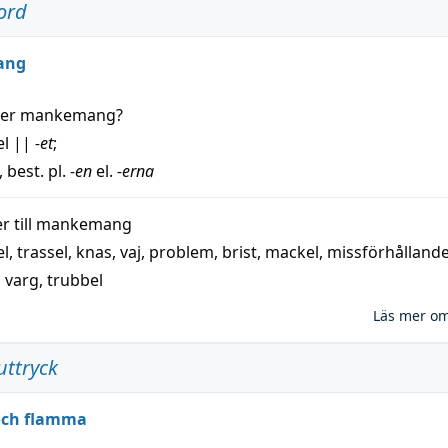
ord
ang
der
mankemang
?
el
||
-et
;
, best. pl.
-en
el.
-erna
 till
mankemang
el
,
trassel
,
knas
,
vaj
,
problem
,
brist
,
mackel
,
missförhålland
,
varg
,
trubbel
Läs mer o
uttryck
 och flamma