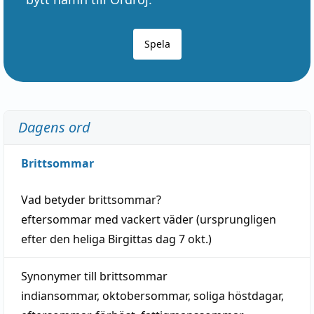
Spela
Dagens ord
Brittsommar
Vad betyder
brittsommar
?
eftersommar
med
vackert
väder
(
ursprungligen
efter den heliga Birgittas
dag
7 okt.)
Synonymer till
brittsommar
indiansommar
,
oktobersommar
,
soliga höstdagar
,