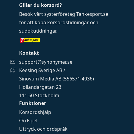
Gillar du korsord?
Besök vårt systerföretag
Tankesport.se
för att köpa
korsordstidningar
och
sudokutidningar
.
Kontakt
support@synonymer.se
Keesing Sverige AB /
Sinovum Media AB (556571-4036)
Holländargatan 23
111 60 Stockholm
Funktioner
Korsordshjälp
Ordspel
Uttryck och ordspråk