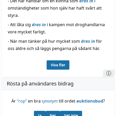
- Det här handlar om en kvinna som
dras in
i
omständigheter som hon själv har haft svårt att
styra.
- Att låta sig
dras in
i kampen mot droghandlarna
vore mycket farligt.
- När man tänker på hur mycket som
dras in
för
oss äldre och så läggs pengarna på sådant här.
Visa fler
Rösta på användares bidrag
Är
“
rop
”
en bra
synonym
till ordet
auktionsbud
?
Ja
Nej
Vet inte