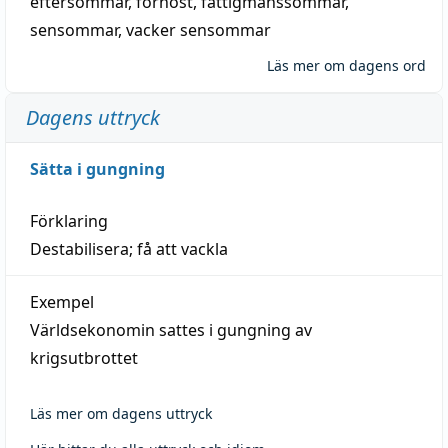
eftersommar
,
förhöst
,
fattigmanssommar
,
sensommar
,
vacker sensommar
Läs mer om dagens ord
Dagens uttryck
Sätta i gungning
Förklaring
Destabilisera; få att vackla
Exempel
Världsekonomin sattes i gungning av
krigsutbrottet
Läs mer om dagens uttryck