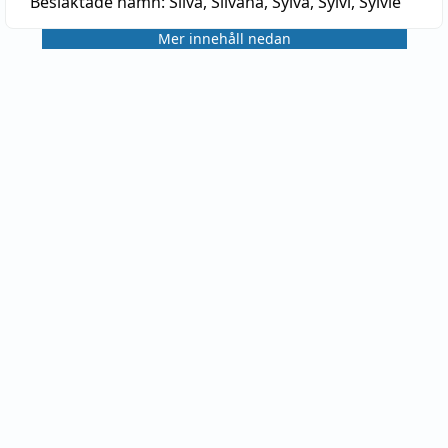
Besläktade namn:
Silva, Silvana, Sylva, Sylvi, Sylvie
Mer innehåll nedan